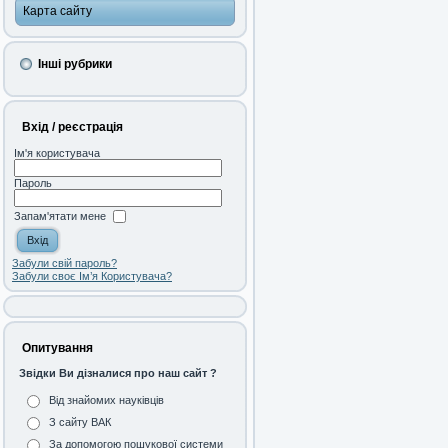
Карта сайту
Інші рубрики
Вхід / реєстрація
Ім'я користувача
Пароль
Запам'ятати мене
Забули свій пароль?
Забули своє Ім’я Користувача?
Опитування
Звідки Ви дізналися про наш сайт ?
Від знайомих науківців
З сайту ВАК
За допомогою пошукової системи