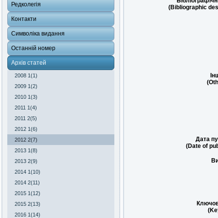
Бібліографічн
Редколегія
(Bibliographic des
Контакти
Символіка видання
Останній номер
Архів статей
Ін
2008 1(1)
(Oth
2009 1(2)
2010 1(3)
2011 1(4)
2011 2(5)
2012 1(6)
Дата пу
2012 2(7)
(Date of pub
2013 1(8)
Ви
2013 2(9)
2014 1(10)
2014 2(11)
2015 1(12)
Ключов
2015 2(13)
(Ke
2016 1(14)