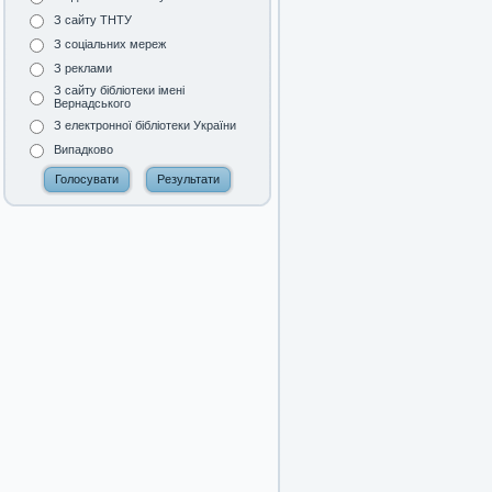
З сайту ТНТУ
З соціальних мереж
З реклами
З сайту бібліотеки імені
Вернадського
З електронної бібліотеки України
Випадково