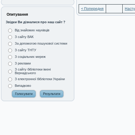
< Попередня
Насту
Опитування
Звідки Ви дізналися про наш сайт ?
Від знайомих науківців
З сайту ВАК
За допомогою пошукової системи
З сайту ТНТУ
З соціальних мереж
З реклами
З сайту бібліотеки імені
Вернадського
З електронної бібліотеки України
Випадково