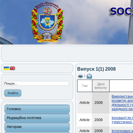
Випуск 1(1) 2008
|
Дата
Тип
випуску
Використанн
розвитку агр
Article
2008
діяльності 
Головна
західного ре
Редакційна політика
Інновації як
Article
2008
туристичної 
Авторам
Article
2008
Інтегровані 