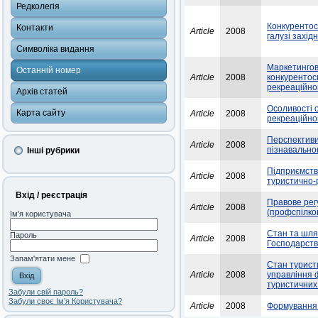
Редколегія
Конкурентос
Контакти
Article
2008
галузі захід
Символіка видання
Маркетингов
Останній номер
Article
2008
конкурентос
рекреаційно
Архів статей
Осоливості о
Карта сайту
Article
2008
рекреаційно
Перспективи 
Article
2008
пізнавальног
Інші рубрики
Підприємства
Article
2008
туристично-
Вхід / реєстрація
Правове рег
Article
2008
(профспілко
Ім'я користувача
Стан та шля
Пароль
Article
2008
Господарств
Запам'ятати мене
Стан турист
Article
2008
управління 
туристичних
Забули свій пароль?
Забули своє Ім’я Користувача?
Article
2008
Формування с