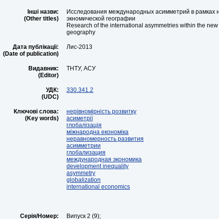
Інші назви:
Исследования международных асимметрий в рамках 
(Other titles)
экномической географии
Research of the international asymmetries within the ne
geography
Дата публікації:
Лис-2013
(Date of publication)
Видавник:
ТНТУ, АСУ
(Editor)
УДК:
330.341.2
(UDC)
Ключові слова:
нерівномірність розвитку
(Key words)
асиметрії
глобалізація
міжнародна економіка
неравномерность развития
асимметрии
глобализация
международная экономика
development inequality
asymmetry
globalization
international economics
Серія/Номер:
Випуск 2 (9);