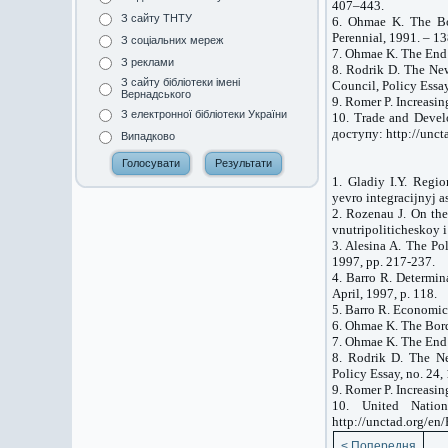
407–443.
З сайту ТНТУ
6. Ohmae K. The Bo
Perennial, 1991. – 13
З соціальних мереж
7. Ohmae K. The End 
З реклами
8. Rodrik D. The Ne
З сайту бібліотеки імені
Council, Policy Essay
Вернадського
9. Romer P. Increasi
З електронної бібліотеки України
10. Trade and Devel
доступу: http://unct
Випадково
1. Gladiy I.Y. Regi
yevro integracijnyj a
2. Rozenau J. On the
vnutripoliticheskoy 
3. Alesina A. The P
1997, pp. 217-237.
4. Barro R. Determi
April, 1997, p. 118.
5. Barro R. Economic
6. Ohmae K. The Bord
7. Ohmae K. The End 
8. Rodrik D. The N
Policy Essay, no. 24,
9. Romer P. Increasi
10. United Natio
http://unctad.org/en
< Попередня