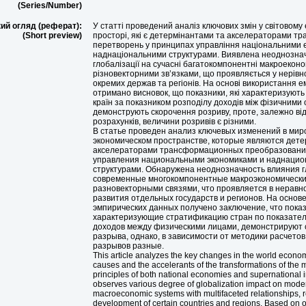
(Series/Number)
ий огляд (реферат):
У статті проведений аналіз ключових змін у світовому
(Short preview)
просторі, які є детермінантами та акселераторами т
перетворень у принципах управління національними 
наднаціональними структурами. Виявлена неоднознач
глобалізації на сучасні багатокомпонентні макроеконом
різновекторними зв’язками, що проявляється у нерівн
окремих держав та регіонів. На основі використання 
отримано висновок, що показники, які характеризують
країн за показником розподілу доходів між фізичними
демонструють скорочення розриву, проте, залежно ві
розрахунків, величини розривів є різними.
В статье проведен анализ ключевых изменений в мир
экономическом пространстве, которые являются дет
акселераторами трансформационных преобразовани
управления национальными экономиками и наднаци
структурами. Обнаружена неоднозначность влияния 
современные многокомпонентные макроэкономически
разновекторными связями, что проявляется в нерав
развития отдельных государств и регионов. На основ
эмпирических данных получено заключение, что пока
характеризующие стратификацию стран по показате
доходов между физическими лицами, демонстрируют
разрыва, однако, в зависимости от методики расчетов
разрывов разные.
This article analyzes the key changes in the world econom
causes and the accelerants of the transformations of th
principles of both national economies and supernational ins
observes various degree of globalization impact on mod
macroeconomic systems with multifaceted relationships, r
development of certain countries and regions. Based on 