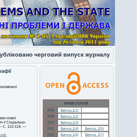
ковано черговий випуск журналу 1 (34) 2026
рафії
ономічної
АРХІВ СТАТЕЙ
2008
Випуск 1(1)
Випуск 1(1)
2009
Випуск 1(2)
Випуск 1(2)
ках нової
ч // Соціально-
2010
Випуск 1(3)
Випуск 1(3)
— С. 110-116. —
2011
Випуск 1(4)
Випуск 2(5)
2012
Випуск 1(6)
Випуск 2(7)
.pdf.