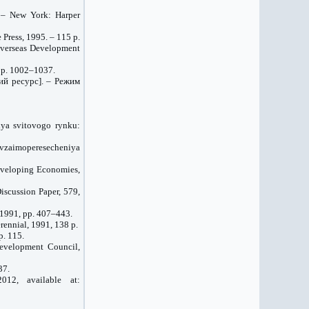
 – New York: Harper
Press, 1995. – 115 р.
Overseas Development
– p. 1002–1037.
ний ресурс]. – Режим
iya svitovogo rynku:
u vzaimoperesecheniya
eveloping Economies,
scussion Paper, 579,
 1991, pp. 407–443.
rennial, 1991, 138 р.
p. 115.
evelopment Council,
37.
12, available at: