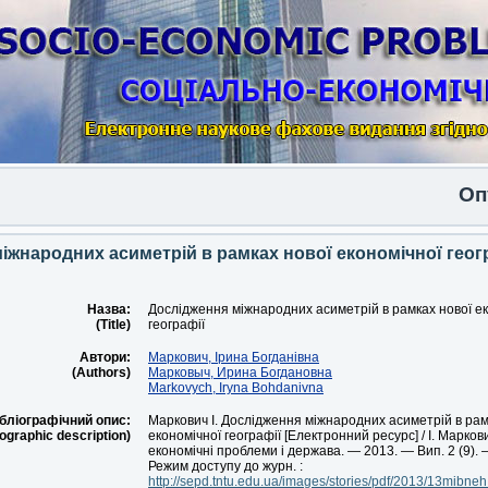
Опублі
іжнародних асиметрій в рамках нової економічної геог
Назва:
Дослідження міжнародних асиметрій в рамках нової ек
(Title)
географії
Автори:
Маркович, Ірина Богданівна
(Authors)
Марковыч, Ирина Богдановна
Markovych, Iryna Bohdanivna
бліографічний опис:
Маркович І. Дослідження міжнародних асиметрій в рам
iographic description)
економічної географії [Електронний ресурс] / І. Маркови
економічні проблеми і держава. — 2013. — Вип. 2 (9). 
Режим доступу до журн. :
http://sepd.tntu.edu.ua/images/stories/pdf/2013/13mibneh