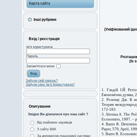
Карта сайту
Інші рубрики
(Уніфікований ід
Вхід / реєстрація
Ім'я користувача
Пароль
Розташов
(Is 
Запам'ятати мене
Забули свій пароль?
Забули своє Ім’я Користувача?
1. Гладій І.Й. Регі
Економічна думка, 2
2. Розенау Дж. К и
Теория международны
Опитування
172-183.
3. Alesina A. The P
Звідки Ви дізналися про наш сайт ?
Economies, 1997. – p
Від знайомих науківців
4. Barro R. Determi
Paper, 579, April, 199
З сайту ВАК
5. Barro R. Economic 
За допомогою пошукової системи