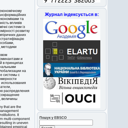
 економічному
Журнал індексується в:
рансформаційних
економіками та
ність впливів
ічні системи із
омірності розвитку
емпіричних даних
 стратифікацію
 особами,
д методики
овом
ерминантами и
й в принципах
ональными
глобализации на
е системы с
номерности
е использования
затели,
лю распределения
 сокращение
, величины
y that are the
e management
titutions. It
Пошук у EBSCO
ern multi-component
esulting in uneven
obtained empirical