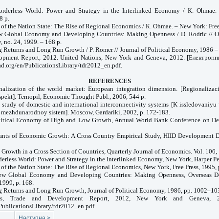
rderless World: Power and Strategy in the Interlinked Economy / К. Ohmae.
8 р.
of the Nation State: The Rise of Regional Economics / К. Ohmae. – New York: Free 
w Global Economy and Developing Countries: Making Openness / D. Rodric // 
, no. 24, 1999. – 168 p.
ng Returns and Long Run Growth / P. Romer // Journal of Political Economy, 1986 
opment Report, 2012. United Nations, New York and Geneva, 2012. [Електрон
ad.org/en/PublicationsLibrary/tdr2012_en.pdf.
REFERENCES
onalization of the world market: European integration dimension. [Regionalizac
spekt]. Ternopil, Economic Thought Publ., 2006, 544 p.
 study of domestic and international interconnectivity systems [K issledovaniy
i mezhdunarodnoy sistem]. Moscow, Gardariki, 2002, p. 172-183.
olitical Economy of High and Low Growth, Annual World Bank Conference on D
nants of Economic Growth: A Cross Country Empirical Study, HIID Development Di
 Growth in a Cross Section of Countries, Quarterly Journal of Economics. Vol. 106,
erless World: Power and Strategy in the Interlinked Economy, New York, Harper Pe
of the Nation State: The Rise of Regional Economics, New York, Free Press, 1995, 
ew Global Economy and Developing Countries: Making Openness, Overseas D
 1999, p. 168.
ng Returns and Long Run Growth, Journal of Political Economy, 1986, pp. 1002–10
ns, Trade and Development Report, 2012, New York and Geneva, 20
/PublicationsLibrary/tdr2012_en.pdf.
Наступна >