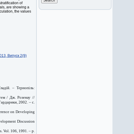
ratification of
uals, are showing a
ulation, the values
13, Випуск 2(9)
Гладій. – Тернопіль:
ем / Дж. Розенау //
ардарики, 2002. – с.
erence on Developing
velopment Discussion
. Vol. 106, 1991. – p.