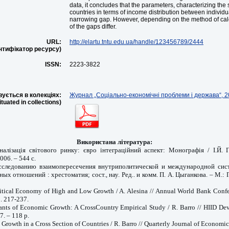
data, it concludes that the parameters, characterizing the st
countries in terms of income distribution between individ
narrowing gap. However, depending on the method of calc
of the gaps differ.
URL:
http://elartu.tntu.edu.ua/handle/123456789/2444
ентифікатор ресурсу)
ISSN:
2223-3822
ується в колекціях:
Журнал „Соціально-економічні проблеми і держава“, 20
situated in collections)
Використана література:
оналізація світового ринку: євро інтеграційний аспект: Монографія / І.Й. 
006. – 544 с.
сследованию взаимопересечения внутриполитической и международной сист
х отношений : хрестоматия; сост., нау. Ред.. и комм. П. А. Цыганкова. – М.: Г
olitical Economy of High and Low Growth / A. Alesina // Annual World Bank Conf
. 217-237.
nants of Economic Growth: A CrossCountry Empirical Study / R. Barro // HIID De
7. – 118 p.
Growth in a Cross Section of Countries / R. Barro // Quarterly Journal of Economics