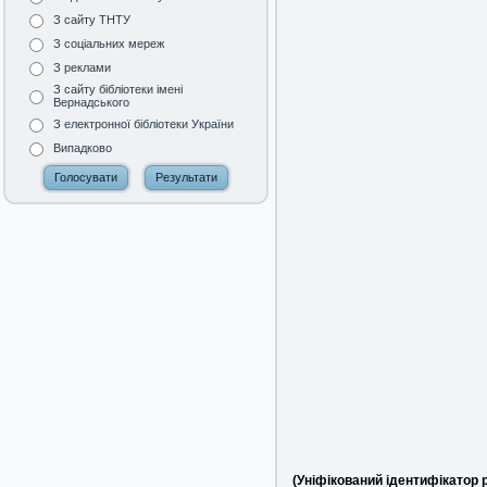
З сайту ТНТУ
З соціальних мереж
З реклами
З сайту бібліотеки імені
Вернадського
З електронної бібліотеки України
Випадково
(Уніфікований ідентифікатор 