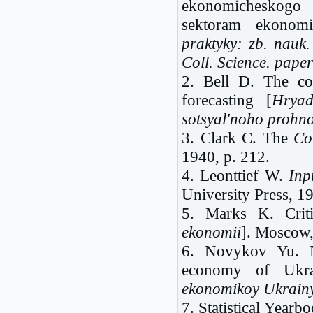
ekonomicheskogo
sektoram ekonom
praktyky: zb. nauk
Coll. Science. paper
2.
Bell
D. The comi
forecasting [
Hryad
sotsyal'noho prohn
3.
Clark
C. The
Co
1940, p. 212.
4. Leonttief W.
Inp
University
Press, 19
5. Marks K. Crit
ekonomii
].
Moscow
6. Novykov Yu. N
economy of
Ukr
ekonomikoy Ukrain
7. Statistical Yearb