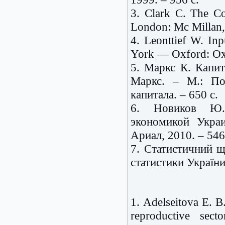
3.
Clark
C. The Con
London
: Mc Millan
4. Leonttief W. In
York —
Oxford
:
Ox
5. Маркс К. Капит
Маркс. – М.: По
капитала. – 650 с.
6. Новиков Ю.Н
экономикой Укра
Ариал, 2010. – 546
7. Статистичний щ
статистики України.
1. Adelseitova E. B
reproductive sec