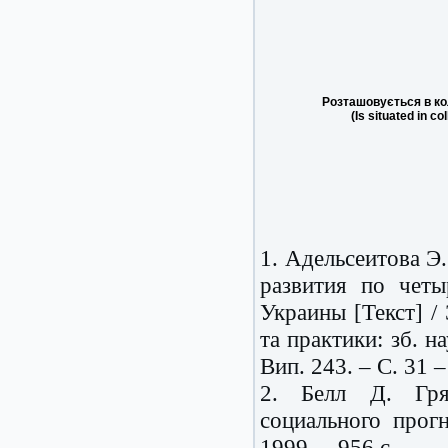
Розташовується в ко
(Is situated in co
1. Адельсеитова Э
развития по четы
Украины [Текст] / 
та практики: зб. н
Вип. 243. – С. 31 –
2. Белл Д. Гря
социального прогн
1999. – 956 с.