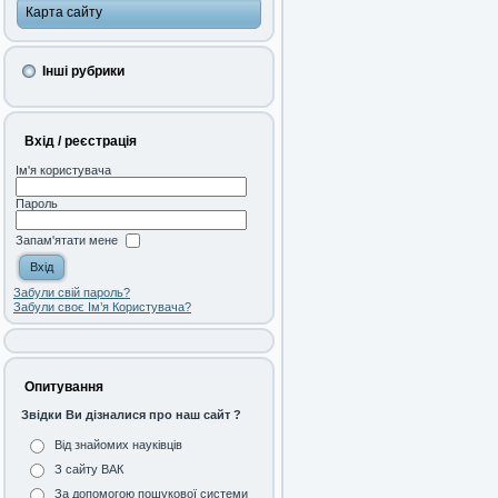
Карта сайту
Інші рубрики
Вхід / реєстрація
Ім'я користувача
Пароль
Запам'ятати мене
Забули свій пароль?
Забули своє Ім’я Користувача?
Опитування
Звідки Ви дізналися про наш сайт ?
Від знайомих науківців
З сайту ВАК
За допомогою пошукової системи