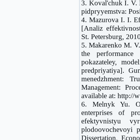
3. Koval'chuk I. V.
pidpryyemstva: Pos
4. Mazurova I. I. Ef
[Analiz effektivnos
St. Petersburg, 2010
5. Makarenko M. V.,
the performance e
pokazateley, model
predpriyatiya]. Gu
menedzhment: Tr
Management: Proc
available at: http:
6. Melnyk Yu. O.
enterprises of pr
efektyvnistyu v
plodoovochevoyi p
Dissertation, Econ