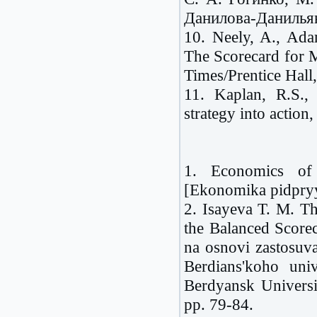
Данилова-Данильяна
10. Neely, A., Ad
The Scorecard for 
Times/Prentice Hall
11. Kaplan, R.S., 
strategy into actio
1. Economics of
[Ekonomika pidpryy
2. Isayeva T. M. Th
the Balanced Scorec
na osnovi zastosuv
Berdians'koho uni
Berdyansk Univers
pp. 79-84.