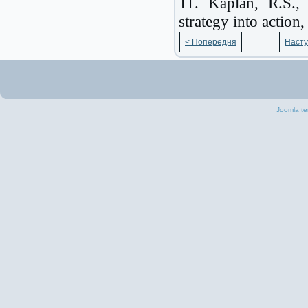
11. Kaplan, R.S., 
strategy into actio
< Попередня
Насту
Joomla te