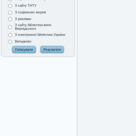
З сайту ТНТУ
З соціальних мереж
З реклами
З сайту бібліотеки імені
Вернадського
З електронної бібліотеки України
Випадково