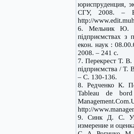
юриспруденция, э
СГУ, 2008. – 
http://www.edit.mu
6. Мельник Ю. О
підприємствах з 
екон. наук : 08.0
2008. – 241 с.
7. Перекрест Т. В
підприємства / Т. 
– С. 130-136.
8. Редченко К. П
Tableau de bor
Management.
http://www.managem
9. Синк Д. С. Уп
измерение и оценка
С. А. Рогинко, М.