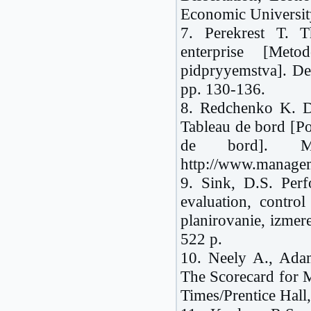
Economic University
7. Perekrest T. T
enterprise [Metod
pidpryyemstva]. De
pp. 130-136.
8. Redchenko K. D
Tableau de bord [Po
de bord]. Man
http://www.managem
9. Sink, D.S. Per
evaluation, control
planirovanie, izmer
522 p.
10. Neely A., Ada
The Scorecard for 
Times/Prentice Hall