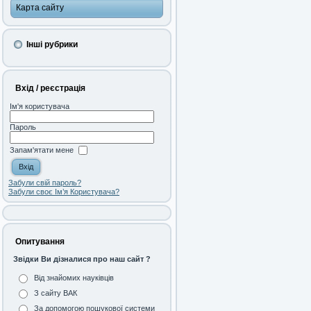
Карта сайту
Інші рубрики
Вхід / реєстрація
Ім'я користувача
Пароль
Запам'ятати мене
Забули свій пароль?
Забули своє Ім’я Користувача?
Опитування
Звідки Ви дізналися про наш сайт ?
Від знайомих науківців
З сайту ВАК
За допомогою пошукової системи