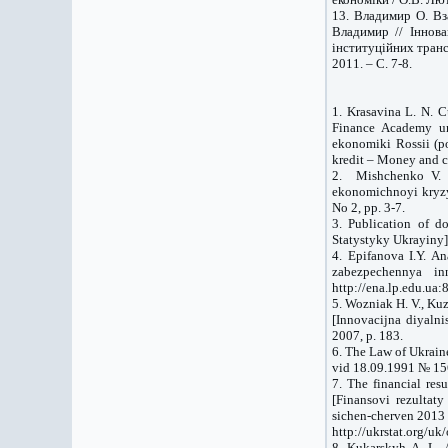
13. Владимир О. Вз
Владимир // Іннова
інституційних трансф
2011. – С. 7-8.
1. Krasavina L. N. 
Finance Academy un
ekonomiki Rossii (po
kredit – Money and cr
2. Mishchenko V. W
ekonomichnoyi kryzy
No 2, pp. 3-7.
3. Publication of d
Statystyky Ukrayiny],
4. Epifanova I.Y. An
zabezpechennya in
http://ena.lp.edu.u
5. Wozniak H. V., Kuz
[Innovacijna diyaln
2007, p. 183.
6. The Law of Ukrain
vid 18.09.1991 № 156
7. The financial res
[Finansovi rezulta
sichen-cherven 2013 r
http://ukrstat.org/u
8. Kukarskyh A. L. A