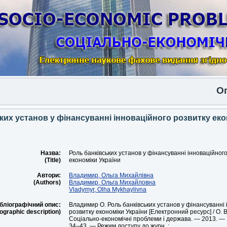
Опублі
ких установ у фінансуванні інноваційного розвитку ек
Назва:
Роль банківських установ у фінансуванні інноваційног
(Title)
економіки України
Автори:
Владимир, Ольга Михайлівна
(Authors)
Владимир, Ольга Михайловна
Vladymyr, Olha Mykhaylivna
бліографічний опис:
Владимир О. Роль банківських установ у фінансуванні 
iographic description)
розвитку економіки України [Електронний ресурс] / О. 
Соціально-економічні проблеми і держава. — 2013. — В
34–43. — Режим доступу до журн. :