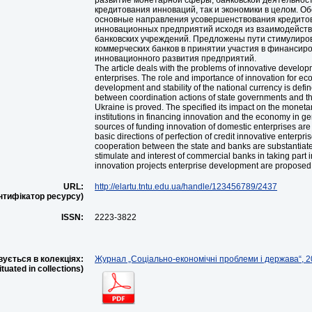
развитие монетарной сферы, банковской деятельнос
кредитования инноваций, так и экономики в целом. О
основные направления усовершенствования кредито
инновационных предприятий исходя из взаимодейств
банковских учреждений. Предложены пути стимулиро
коммерческих банков в принятии участия в финансир
инновационного развития предприятий.
The article deals with the problems of innovative develo
enterprises. The role and importance of innovation for e
development and stability of the national currency is defi
between coordination actions of state governments and t
Ukraine is proved. The specified its impact on the moneta
institutions in financing innovation and the economy in g
sources of funding innovation of domestic enterprises ar
basic directions of perfection of credit innovative enterpri
cooperation between the state and banks are substantiat
stimulate and interest of commercial banks in taking part i
innovation projects enterprise development are proposed
URL:
http://elartu.tntu.edu.ua/handle/123456789/2437
ентифікатор ресурсу)
ISSN:
2223-3822
ується в колекціях:
Журнал „Соціально-економічні проблеми і держава“, 20
situated in collections)