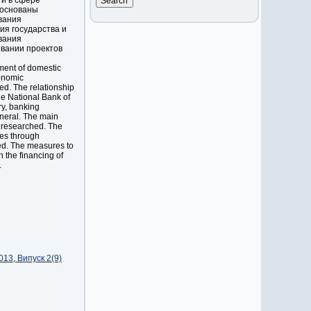
ти в сфере
боснованы
вания
ия государства и
вания
овании проектов
pment of domestic
conomic
ned. The relationship
he National Bank of
ry, banking
eneral. The main
e researched. The
ses through
ed. The measures to
n the financing of
.
13, Випуск 2(9)