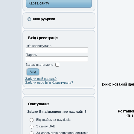
Карта сайту
Інші рубрики
Вхід / реєстрація
Ім'я користувача
Пароль
Запам'ятати мене
Забули свій пароль?
Забули своє Ім’я Користувача?
(Уніфікований ід
Опитування
Розташов
Звідки Ви дізналися про наш сайт ?
(Is 
Від знайомих науківців
З сайту ВАК
За допомогою пошукової системи