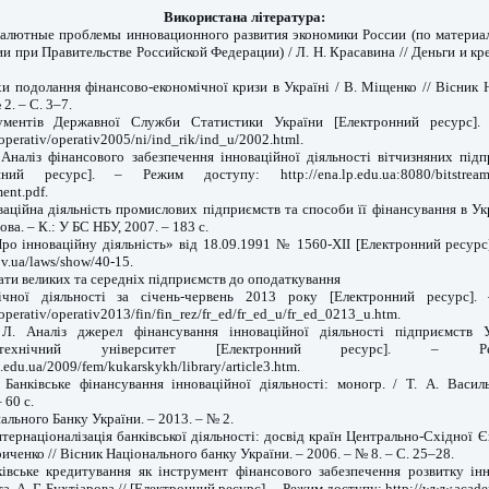
Використана література:
Валютные проблемы инновационного развития экономики России (по материал
 при Правительстве Российской Федерации) / Л. Н. Красавина // Деньги и кре
и подолання фінансово-економічної кризи в Україні / B. Міщенко // Вісник 
2. – С. 3–7.
кументів Державної Служби Статистики України [Електронний ресурс].
k/operativ/operativ2005/ni/ind_rik/ind_u/2002.html.
 Аналіз фінансового забезпечення інноваційної діяльності вітчизняних під
ий ресурс]. – Режим доступу: http://ena.lp.edu.ua:8080/bitstream/
nt.pdf.
оваційна діяльність промислових підприємств та способи її фінансування в Укра
ова. – К.: У БС НБУ, 2007. – 183 с.
Про інноваційну діяльність» від 18.09.1991 № 1560-XII [Електронний ресурс
ov.ua/laws/show/40-15.
тати великих та середніх підприємств до оподаткування
ічної діяльності за січень-червень 2013 року [Електронний ресурс].
k/operativ/operativ2013/fin/fin_rez/fr_ed/fr_ed_u/fr_ed_0213_u.htm.
Л. Аналіз джерел фінансування інноваційної діяльності підприємств 
 технічний університет [Електронний ресурс]. – Р
u.edu.ua/2009/fem/kukarskykh/library/article3.htm.
 Банківське фінансування інноваційної діяльності: моногр. / Т. А. Васил
 60 с.
ального Банку України. – 2013. – № 2.
тернаціоналізація банківської діяльності: досвід країн Центрально-Східної 
иченко // Вісник Національного банку України. – 2006. – № 8. – С. 25–28.
івське кредитування як інструмент фінансового забезпечення розвитку ін
та, А. Г. Бухтіарова // [Електронний ресурс]. – Режим доступу: http://www.acad