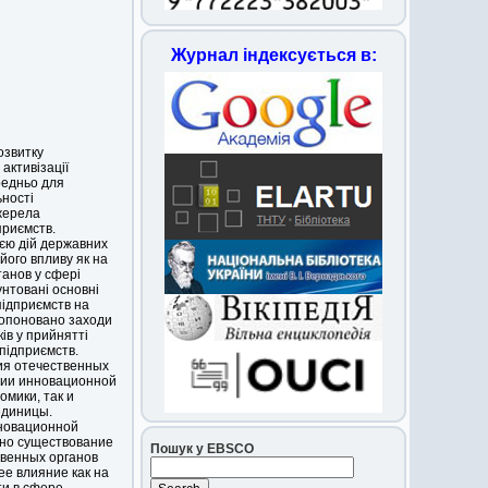
Журнал індексується в:
озвитку
активізації
редньо для
ьності
джерела
приємств.
ією дій державних
його впливу як на
танов у сфері
унтовані основні
підприємств на
пропоновано заходи
ів у прийнятті
 підприємств.
ия отечественных
ции инновационной
омики, так и
единицы.
новационной
но существование
Пошук у EBSCO
твенных органов
ее влияние как на