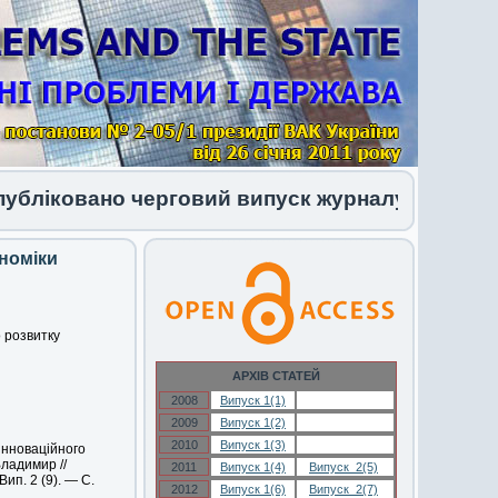
ковано черговий випуск журналу 1 (34) 2026
ономіки
о розвитку
АРХІВ СТАТЕЙ
2008
Випуск 1(1)
Випуск 1(1)
2009
Випуск 1(2)
Випуск 1(2)
2010
Випуск 1(3)
Випуск 1(3)
інноваційного
Владимир //
2011
Випуск 1(4)
Випуск 2(5)
ип. 2 (9). — С.
2012
Випуск 1(6)
Випуск 2(7)