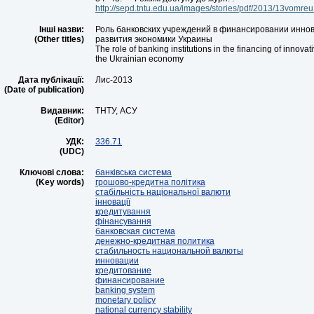
http://sepd.tntu.edu.ua/images/stories/pdf/2013/13vomreu
Інші назви:
Роль банковских учреждений в финансировании инно
(Other titles)
развития экономики Украины
The role of banking institutions in the financing of innova
the Ukrainian economy
Дата публікації:
Лис-2013
(Date of publication)
Видавник:
ТНТУ, АСУ
(Editor)
УДК:
336.71
(UDC)
Ключові слова:
банківська система
(Key words)
грошово-кредитна політика
стабільність національної валюти
інновації
кредитування
фінансування
банковская система
денежно-кредитная политика
стабильность национальной валюты
инновации
кредитование
финансирование
banking system
monetary policy
national currency stability