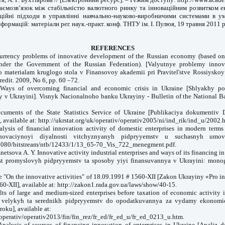
аємозв’язок між стабільністю валютного ринку та інноваційним розвитком ек
ційні підходи в управлінні навчально-науково-виробничими системами в у
ормацій: матеріали рег. наук.-практ. конф. ТНТУ ім. І. Пулюя, 19 травня 2011 
REFERENCES
Currency problems of innovative development of the Russian economy (based on 
der the Government of the Russian Federation). [Valyutnye problemy innova
 materialam kruglogo stola v Finansovoy akademii pri Pravitel'stve Rossiyskoy F
edit. 2009, No 6, pp. 60 –72.
ays of overcoming financial and economic crisis in Ukraine [Shlyakhy po
 v Ukrayini]. Visnyk Nacionalnoho banku Ukrayiny - Bulletin of the National Ba
ocuments of the State Statistics Service of Ukraine [Publikaciya dokumentiv
 available at: http://ukrstat.org/uk/operativ/operativ2005/ni/ind_rik/ind_u/2002.
alysis of financial innovation activity of domestic enterprises in modern term
novaciynoyi diyalnosti vitchyznyanyh pidpryyemstv u suchasnyh umova
a:8080/bitstream/ntb/12433/1/13_65-70_Vis_722_menegment.pdf.
netsova A. Y. Innovative activity industrial enterprises and ways of its financing
ist promyslovyh pidpryyemstv ta sposoby yiyi finansuvannya v Ukrayini: mono
e "On the innovative activities" of 18.09.1991 # 1560-XII [Zakon Ukrayiny «Pro i
0-XII], available at: http://zakon1.rada.gov.ua/laws/show/40-15.
ults of large and medium-sized enterprises before taxation of economic activity
ty velykyh ta serednikh pidpryyemstv do opodatkuvannya za vydamy ekonomic
oku], available at:
k/operativ/operativ2013/fin/fin_rez/fr_ed/fr_ed_u/fr_ed_0213_u.htm.
nalysis of sources of financing innovation of enterprises in Ukraine [Analiz 