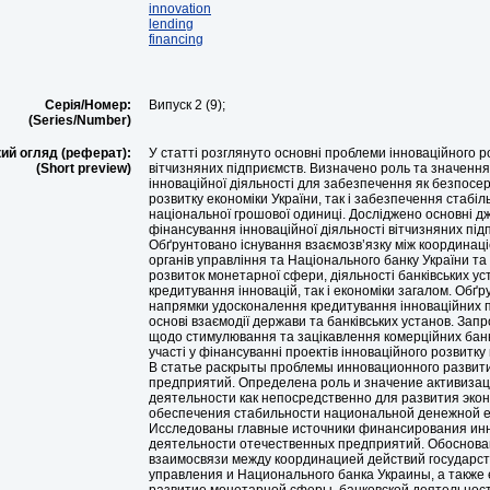
innovation
lending
financing
Серія/Номер:
Випуск 2 (9);
(Series/Number)
ий огляд (реферат):
У статті розглянуто основні проблеми інноваційного р
(Short preview)
вітчизняних підприємств. Визначено роль та значення 
інноваційної діяльності для забезпечення як безпосе
розвитку економіки України, так і забезпечення стабіл
національної грошової одиниці. Досліджено основні 
фінансування інноваційної діяльності вітчизняних під
Обґрунтовано існування взаємозв’язку між координац
органів управління та Національного банку України та 
розвиток монетарної сфери, діяльності банківських ус
кредитування інновацій, так і економіки загалом. Обґр
напрямки удосконалення кредитування інноваційних 
основі взаємодії держави та банківських установ. За
щодо стимулювання та зацікавлення комерційних банк
участі у фінансуванні проектів інноваційного розвитку
В статье раскрыты проблемы инновационного развит
предприятий. Определена роль и значение активиза
деятельности как непосредственно для развития экон
обеспечения стабильности национальной денежной 
Исследованы главные источники финансирования ин
деятельности отечественных предприятий. Обоснова
взаимосвязи между координацией действий государс
управления и Национального банка Украины, а также 