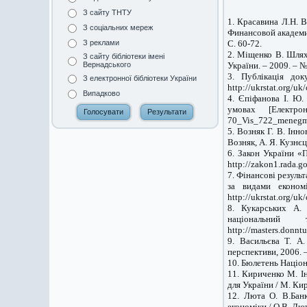
З сайту ТНТУ
1. Красавина Л.Н. 
З соціальних мереж
Финансовой академии
C. 60-72.
З реклами
2. Міщенко В. Шлях
З сайту бібліотеки імені
України. – 2009. – № 
Вернадського
3. Публікація до
З електронної бібліотеки України
http://ukrstat.org/u
Випадково
4. Єпіфанова І. Ю.
умовах [Електронн
70_Vis_722_menegme
5. Возняк Г. В. Інн
Возняк, А. Я. Кузнєц
6. Закон України «
http://zakon1.rada.g
7. Фінансові резуль
за видами економ
http://ukrstat.org/u
8. Кукарських А. 
національний
http://masters.donnt
9. Васильєва Т. А.
перспективи, 2006. –
10. Бюлетень Націон
11. Кириченко М. Ін
для України / М. Кир
12. Люта О. B.Банк
економіки / О.В. Лю