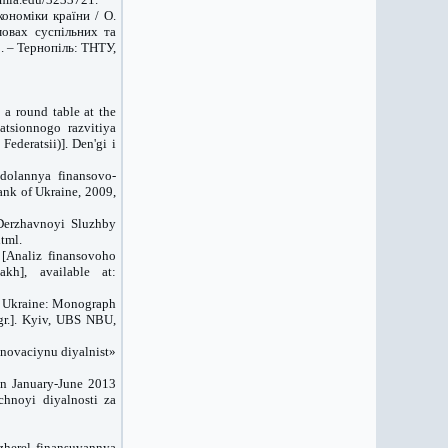
ономіки країни / О.
мовах суспільних та
р. – Тернопіль: ТНТУ,
a round table at the
tsionnogo razvitiya
ederatsii)]. Den'gi i
dolannya finansovo-
nk of Ukraine, 2009,
 Derzhavnoyi Sluzhby
html.
s [Analiz finansovoho
kh], available at:
 in Ukraine: Monograph
gr.]. Kyiv, UBS NBU,
nnovaciynu diyalnist»
 in January-June 2013
hnoyi diyalnosti za
dzherel finansuvannya