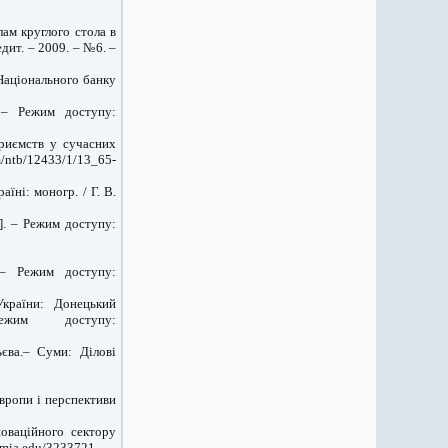
ам круглого стола в
дит. – 2009. – №6. –
Національного банку
 – Режим доступу:
приємств у сучасних
ntb/12433/1/13_65-
їні: моногр. / Г. В.
]. – Режим доступу:
 – Режим доступу:
України: Донецький
ежим доступу:
ьєва.– Суми: Ділові
Європи і перспективи
новаційного сектору
emia.edu/3233721.