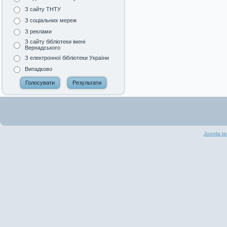
З сайту ТНТУ
З соціальних мереж
З реклами
З сайту бібліотеки імені
Вернадського
З електронної бібліотеки України
Випадково
Joomla te