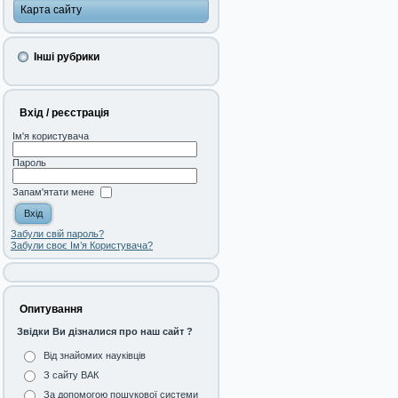
Карта сайту
Інші рубрики
Вхід / реєстрація
Ім'я користувача
Пароль
Запам'ятати мене
Забули свій пароль?
Забули своє Ім’я Користувача?
Опитування
Звідки Ви дізналися про наш сайт ?
Від знайомих науківців
З сайту ВАК
За допомогою пошукової системи