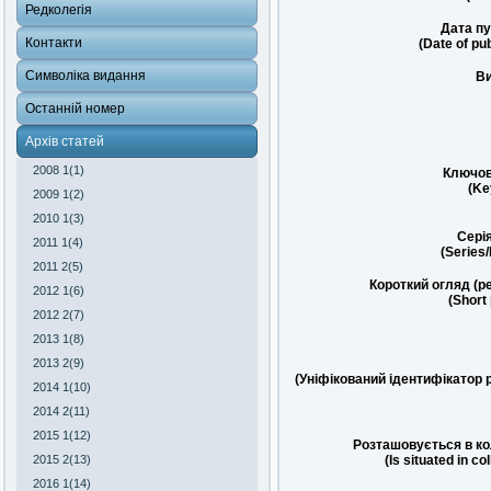
Редколегія
Дата пу
Контакти
(Date of pub
Символіка видання
Ви
Останній номер
Архів статей
2008 1(1)
Ключов
(Ke
2009 1(2)
2010 1(3)
Сері
2011 1(4)
(Series
2011 2(5)
Короткий огляд (р
2012 1(6)
(Short
2012 2(7)
2013 1(8)
2013 2(9)
(Уніфікований ідентифікатор 
2014 1(10)
2014 2(11)
2015 1(12)
Розташовується в ко
2015 2(13)
(Is situated in co
2016 1(14)