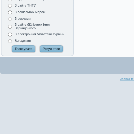
З сайту ТНТУ
З соціальних мереж
З реклами
З сайту бібліотеки імені
Вернадського
З електронної бібліотеки України
Випадково
Joomla te