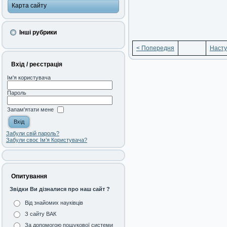
Карта сайту
Інші рубрики
< Попередня
Насту
Вхід / реєстрація
Ім'я користувача
Пароль
Запам'ятати мене
Забули свій пароль?
Забули своє Ім’я Користувача?
Опитування
Звідки Ви дізналися про наш сайт ?
Від знайомих науківців
З сайту ВАК
За допомогою пошукової системи