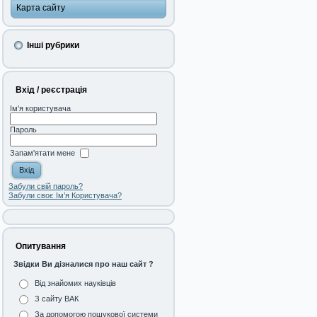
Карта сайту
Інші рубрики
Вхід / реєстрація
Ім'я користувача
Пароль
Запам'ятати мене
Забули свій пароль?
Забули своє Ім’я Користувача?
Опитування
Звідки Ви дізналися про наш сайт ?
Від знайомих науківців
З сайту ВАК
За допомогою пошукової системи