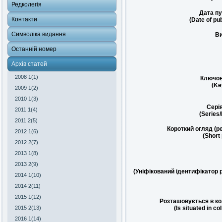
Редколегія
Дата пу
Контакти
(Date of pub
Символіка видання
Ви
Останній номер
Архів статей
2008 1(1)
Ключов
(Ke
2009 1(2)
2010 1(3)
Сері
2011 1(4)
(Series
2011 2(5)
Короткий огляд (р
2012 1(6)
(Short
2012 2(7)
2013 1(8)
2013 2(9)
(Уніфікований ідентифікатор 
2014 1(10)
2014 2(11)
2015 1(12)
Розташовується в ко
2015 2(13)
(Is situated in co
2016 1(14)