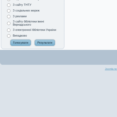
З сайту ТНТУ
З соціальних мереж
З реклами
З сайту бібліотеки імені
Вернадського
З електронної бібліотеки України
Випадково
Joomla te