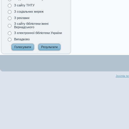
З сайту ТНТУ
З соціальних мереж
З реклами
З сайту бібліотеки імені
Вернадського
З електронної бібліотеки України
Випадково
Joomla te