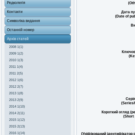
Редколегія
(Oth
Контакти
Дата пу
(Date of pub
Символіка видання
Ви
Останній номер
Архів статей
2008 1(1)
Ключов
2009 1(2)
(Ke
2010 1(3)
2011 1(4)
2011 2(5)
2012 1(6)
2012 2(7)
2013 1(8)
Сері
2013 2(9)
(Series
2014 1(10)
Короткий огляд (р
2014 2(11)
(Short
2015 1(12)
2015 2(13)
2016 1(14)
(Уніфікований ідентифікатор 