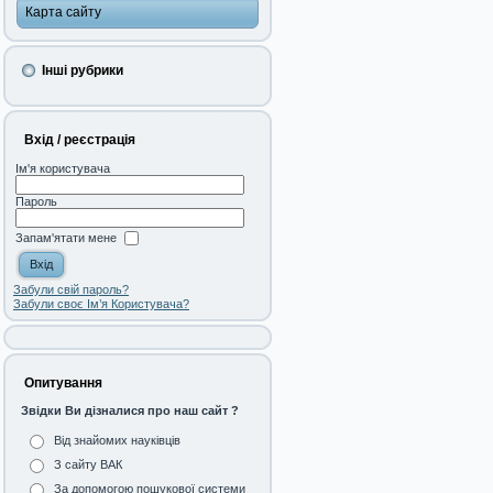
Карта сайту
Інші рубрики
Вхід / реєстрація
Ім'я користувача
Пароль
Запам'ятати мене
Забули свій пароль?
Забули своє Ім’я Користувача?
Опитування
Звідки Ви дізналися про наш сайт ?
Від знайомих науківців
З сайту ВАК
За допомогою пошукової системи