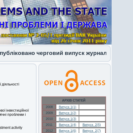
бліковано черговий випуск журналу 1 (34) 202
ї діяльності
АРХІВ СТАТЕЙ
2008
Випуск 1(1)
Випуск 1(1)
вої інвестиційної
2009
Випуск 1(2)
Випуск 1(2)
мічні проблеми і
2010
Випуск 1(3)
Випуск 1(3)
2011
Випуск 1(4)
Випуск 2(5)
tment activity
2012
Випуск 1(6)
Випуск 2(7)