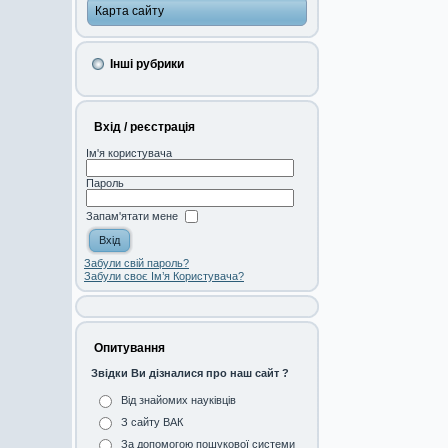
Карта сайту
Інші рубрики
Вхід / реєстрація
Ім'я користувача
Пароль
Запам'ятати мене
Забули свій пароль?
Забули своє Ім’я Користувача?
Опитування
Звідки Ви дізналися про наш сайт ?
Від знайомих науківців
З сайту ВАК
За допомогою пошукової системи