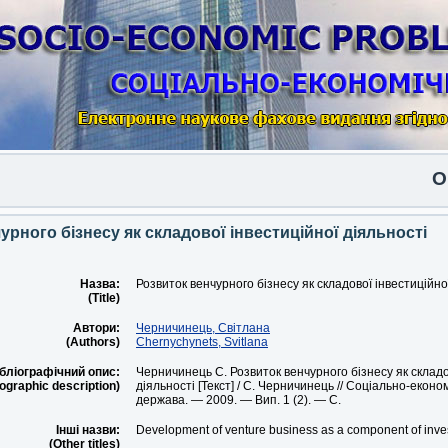
Опу
урного бізнесу як складової інвестиційної діяльності
Назва:
Розвиток венчурного бізнесу як складової інвестиційно
(Title)
Автори:
Черничинець, Світлана
(Authors)
Chernychynets, Svitlana
бліографічний опис:
Черничинець С. Розвиток венчурного бізнесу як складо
iographic description)
діяльності [Текст] / С. Черничинець // Соціально-еконо
держава. — 2009. — Вип. 1 (2). — С.
Інші назви:
Development of venture business as a component of inves
(Other titles)