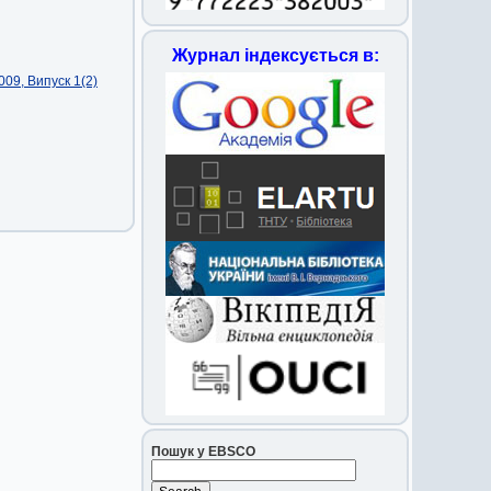
Журнал індексується в:
09, Випуск 1(2)
Пошук у EBSCO