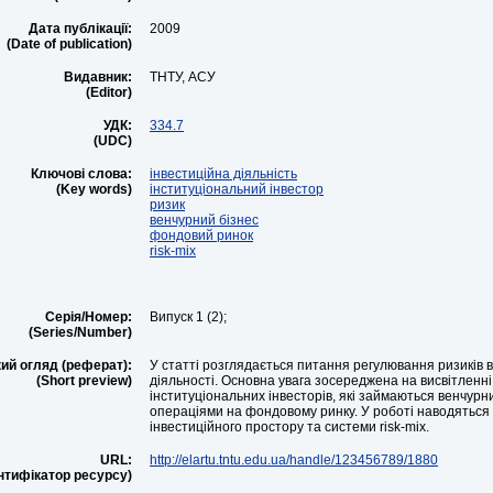
Дата публікації:
2009
(Date of publication)
Видавник:
ТНТУ, АСУ
(Editor)
УДК:
334.7
(UDC)
Ключові слова:
інвестиційна діяльність
(Key words)
інституціональний інвестор
ризик
венчурний бізнес
фондовий ринок
risk-mix
Серія/Номер:
Випуск 1 (2);
(Series/Number)
ий огляд (реферат):
У статті розглядається питання регулювання ризиків в
(Short preview)
діяльності. Основна увага зосереджена на висвітленні
інституціональних інвесторів, які займаються венчурн
операціями на фондовому ринку. У роботі наводяться
інвестиційного простору та системи risk-mix.
URL:
http://elartu.tntu.edu.ua/handle/123456789/1880
ентифікатор ресурсу)