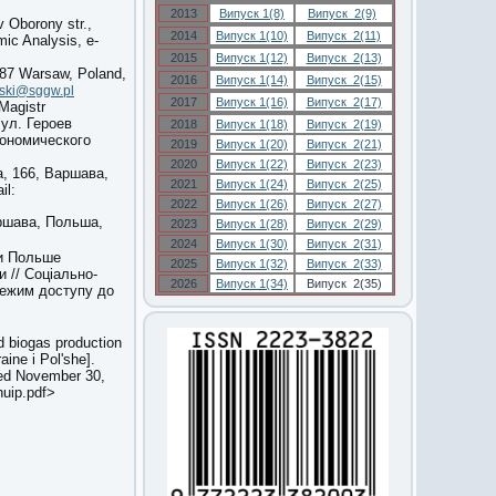
2013
Випуск 1(8)
Випуск 2(9)
v Oborony str.,
2014
Випуск 1(10)
Випуск 2(11)
ic Analysis, e-
2015
Випуск 1(12)
Випуск 2(13)
787 Warsaw, Poland,
2016
Випуск 1(14)
Випуск 2(15)
rski@sggw.pl
2017
Випуск 1(16)
Випуск 2(17)
Magistr
ул. Героев
2018
Випуск 1(18)
Випуск 2(19)
економического
2019
Випуск 1(20)
Випуск 2(21)
2020
Випуск 1(22)
Випуск 2(23)
, 166, Варшава,
2021
Випуск 1(24)
Випуск 2(25)
il:
2022
Випуск 1(26)
Випуск 2(27)
ршава, Польша,
2023
Випуск 1(28)
Випуск 2(29)
2024
Випуск 1(30)
Випуск 2(31)
 и Польше
2025
Випуск 1(32)
Випуск 2(33)
 // Соціально-
2026
Випуск 1(34)
Випуск 2(35)
Режим доступу до
d biogas production
ine i Pol'she].
sed November 30,
huip.pdf>