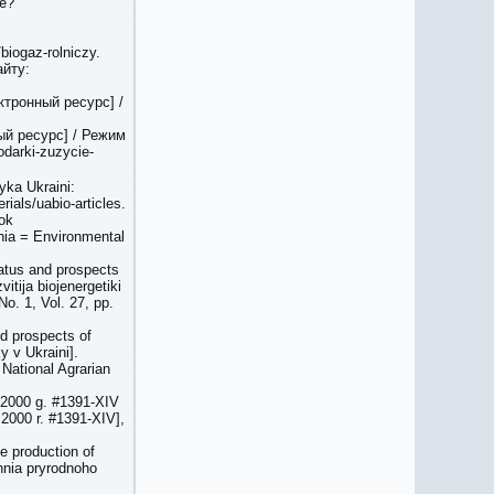
le?
biogaz-rolniczy.
айту:
ектронный ресурс] /
ный ресурс] / Режим
odarki-zuzycie-
yka Ukraini:
ials/uabio-articles.
ok
nia = Environmental
tatus and prospects
tija biojenergetiki
o. 1, Vol. 27, pp.
nd prospects of
 v Ukraini].
 National Agrarian
1.2000 g. #1391-XIV
2000 r. #1391-XIV],
e production of
nnia pryrodnoho