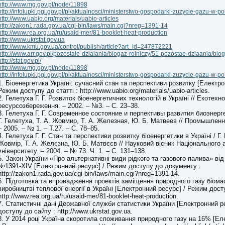
http://www.mg.gov.pl/node/11898
http://infolupki.pgi.gov.pl/pl/aktualnosci/ministerstwo-gospodarki-zuzycie-gazu-w-p
http://www.uabio.org/materials/uabio-articles
http://zakon1.rada.gov.ua/cgi-bin/laws/main.cgi?nreg=1391-14
http://www.rea.org.ua/ru/usaid-mer/81-booklet-heat-production
http://www.ukrstat.gov.ua
http://www.kmu.gov.ua/control/publish/article?art_id=247872221
http://www.arr.gov.pl/pozostale-dzialania/biogaz-rolniczy/51-pozostae-dziaania/biog
http://stat.gov.pl/
http://www.mg.gov.pl/node/11898
http://infolupki.pgi.gov.pl/pl/aktualnosci/ministerstwo-gospodarki-zuzycie-gazu-w-p
1. Біоенергетика Україні: сучасний стан та перспективи розвитку [Електро
Режим доступу до статті : http://www.uabio.org/materials/uabio-articles.
2. Гелетуха Г. Г. Розвиток біоенергетичних технологій в Україні // Екотехно
ресурсозбереження. – 2002. – №3. – С. 23–38.
3. Гелетуха Г. Г. Современное состояние и перпективы развития биоэнергет
Г. Гелетуха, Т. А. Жовмир, Т. А. Железная, Ю. Б. Матвеев // Промышлен
– 2005. – № 1. – Т.27. – С. 78–85.
4. Гелетуха Г. Г. Стан та перспективи розвитку біоенергетики в Україні / Г. 
Жовмір, Т. А. Желєзна, Ю. Б. Матвєєв // Науковий вісник Національного 
університету. – 2004. – № 73. Ч. 1. – С. 131–138.
5. Закон України «Про альтернативні види рідкого та газового палива» від
№1391-XIV [Електронний ресурс] / Режим доступу до документу :
http://zakon1.rada.gov.ua/cgi-bin/laws/main.cgi?nreg=1391-14.
6. Підготовка та впровадження проектів заміщення природного газу біом
виробництві теплової енергії в Україні [Електронний ресурс] / Режим дост
http://www.rea.org.ua/ru/usaid-mer/81-booklet-heat-production.
7. Статистичні дані Державної служби статистики України [Електронний р
доступу до сайту : http://www.ukrstat.gov.ua.
8. У 2014 році Україна скоротила споживання природного газу на 16% [Ел