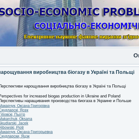
Опублі
арощування виробництва біогазу в Україні та Польщі
Перспективи нарощування виробництва біогазу в Україні та Польщі
Perspectives for increased biogas production in Ukraine and Poland
Перспективы наращивания производства биогаза в Украине и Польше
Макарчук, Оксана Григорівна
Скудларскі, Ясек
Гібовскі, Пьотр
Makarchuk, Oksana
Skudlarski, Jacek
Hibowski, Piotr
Макарчук, Оксана Григорьевна
Скудларски, Яцэк