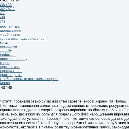
ASU, TNTU
338.432
662.767.2
477
438
Q43
перспектива
нарощування
виробництво
відновлювані джерела енергії
біогаз
perspective
capacity
production
renewable energy
biogas
перспектива
наращивание
производство
возобновляемые источники энергии
биогаз
140-148
У статті проаналізовано сучасний стан забезпеченості України та Польщі
В контексті зменшення залежності від вичерпних мінеральних ресурсів оц
відновлюваних джерел енергії, зокрема виробництва біогазу в обох країн
визначено, що важливу роль для подальшого його нарощування виробниц
законодавче регулювання. Теоретичною і методичною основою даного до
положення економічної теорії, наукові розробки вітчизняних і зарубіжних і
економістів, експертів з питань розвитку біоенергетичної галузі, законода