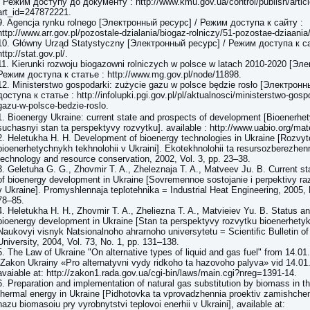
/ Режим доступу до документу : http://www.kmu.gov.ua/control/publish/artic
art_id=247872221.
9. Agencja rynku rolnego [Электронный ресурс] / Режим доступа к сайту :
http://www.arr.gov.pl/pozostale-dzialania/biogaz-rolniczy/51-pozostae-dziaania/
10. Główny Urząd Statystyczny [Электронный ресурс] / Режим доступа к с
http://stat.gov.pl/.
11. Kierunki rozwoju biogazowni rolniczych w polsce w latach 2010-2020 [Эл
Режим доступа к статье : http://www.mg.gov.pl/node/11898.
12. Ministerstwo gospodarki: zużycie gazu w polsce będzie rosło [Электрон
доступа к статье : http://infolupki.pgi.gov.pl/pl/aktualnosci/ministerstwo-gosp
gazu-w-polsce-bedzie-roslo.
1. Bioenergy Ukraine: current state and prospects of development [Bioenerhet
suchasnyi stan ta perspektyvy rozvytku]. available : http://www.uabio.org/mater
2. Heletukha H. H. Development of bioenergy technologies in Ukraine [Rozvyt
bioenerhetychnykh tekhnolohii v Ukraini]. Ekotekhnolohii ta resursozberezhen
technology and resource conservation, 2002, Vol. 3, pp. 23–38.
3. Geletuha G. G., Zhovmir T. A., Zheleznaja T. A., Matveev Ju. B. Current s
of bioenergy development in Ukraine [Sovremennoe sostojanie i perpektivy razvi
v Ukraine]. Promyshlennaja teplotehnika = Industrial Heat Engineering, 2005, N
78–85.
4. Heletukha H. H., Zhovmir T. A., Zheliezna T. A., Matvieiev Yu. B. Status a
bioenergy development in Ukraine [Stan ta perspektyvy rozvytku bioenerhetyky
Naukovyi visnyk Natsionalnoho ahrarnoho universytetu = Scientific Bulletin of
University, 2004, Vol. 73, No. 1, pp. 131–138.
5. The Law of Ukraine "On alternative types of liquid and gas fuel" from 14.0
[Zakon Ukrainy «Pro alternatyvni vydy ridkoho ta hazovoho palyva» vid 14.01.
avaiable at: http://zakon1.rada.gov.ua/cgi-bin/laws/main.cgi?nreg=1391-14.
6. Preparation and implementation of natural gas substitution by biomass in th
thermal energy in Ukraine [Pidhotovka ta vprovadzhennia proektiv zamishche
hazu biomasoiu pry vyrobnytstvi teplovoi enerhii v Ukraini], available at: