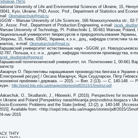
Гибовски, Пётр
National University of Life and Environmental Sciences of Ukraine, 15, Heroyi
03041, Kyiv, Ukraine, PhD, Assoc. Prof., Department of Statistics and Econom
mail:
Oksmakarchuk@mail.ru
SGGW – Warsaw University of Life Sciences, 166 Nowoursynowska str., 02-
Dr., Assoc. Prof., Department of Production Engineering, e-mail:
jacek_skudla
Warsaw University of Technology, Pl.
Politechniki 1, 00-661 Warsaw, Poland, 
Национальный университет биоресурсов и природопользования Украины, 
Обороны, 15, Киев, 03041, Украина, к.э.н., доц., кафедра статистики та 
аналіза,, e-mail:
Oksmakarchuk@mail.ru
Варшавский университет естественных наук –SGGW, ул. Новоурсыновска
02-787, Польша, к.с.-х.н., доцент, кафедра технологии производства, e-ma
jacek_skudlarski@sggw.pl
Варшавский политехнический университет, пл. Политехники 1, 00-661 Ва
магистр
Макарчук О. Перспективы наращивания производства биогаза в Украине
[Електронний ресурс] / Оксана Макарчук, Яцэк Скудларски, Пётр Гибовски
економічні проблеми і держава. — 2015. — Вип. 2 (13). — С. 140-148. — 
журн.:
.
http://sepd.tntu.edu.ua/images/stories/pdf/2015/15mohui.pdf
Makarchuk, O., Skudlarski, J., Hibowski, P. (2015). Perspectives for increase
in Ukraine and Poland [Perspektivy narashhivanija proizvodstva biogaza v Ukra
Socio-Economic Problems and the State [online]. 13 (2), p. 140-148. [Acces
2015]. Available from: <http://sepd.tntu.edu.ua/images/stories/pdf/2015/15mo
24-лис-2015
АСУ, ТНТУ