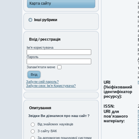
Карта сайту
Інші рубрики
Вхід / реєстрація
Ім'я користувача
Пароль
Запам'ятати мене
Забули свій пароль?
URI
Забули своє Ім’я Користувача?
(Уніфікований
ідентифікатор
ресурсу):
ISSN:
Опитування
URI для
пов’язаного
Звідки Ви дізналися про наш сайт ?
матеріалу:
Від знайомих науківців
З сайту ВАК
За допомогою пошукової системи