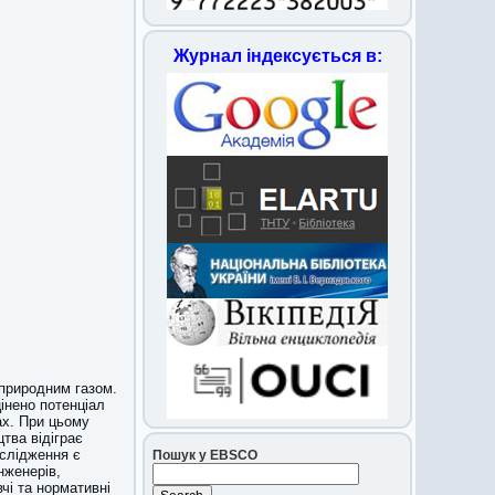
Журнал індексується в:
 природним газом.
інено потенціал
ах. При цьому
тва відіграє
слідження є
Пошук у EBSCO
нженерів,
вчі та нормативні