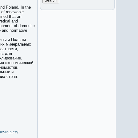
and Poland. In the
 of renewable
ined that an
retical and
elopment of domestic
ve and normative
аины и Польши
щих минеральных
астности,
ль для
улирование.
ия экономической
ономистов,
льные и
их стран.
az-rolniczy