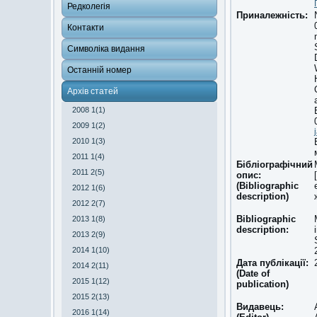
Редколегія
Приналежність:
Контакти
Символіка видання
Останній номер
Архів статей
2008 1(1)
2009 1(2)
2010 1(3)
2011 1(4)
Бібліографічний
2011 2(5)
опис:
(Bibliographic
2012 1(6)
description)
2012 2(7)
Bibliographic
2013 1(8)
description:
2013 2(9)
2014 1(10)
Дата публікації:
2014 2(11)
(Date of
2015 1(12)
publication)
2015 2(13)
Видавець:
2016 1(14)