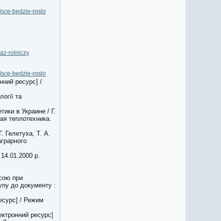
olsce-bedzie-roslo
az-rolniczy
olsce-bedzie-roslo
нний ресурс] /
логії та
ики в Украине / Г.
ная теплотехника.
Г. Гелетуха, Т. А.
аграрного
 14.01.2000 р.
асою при
упу до документу :
есурс] / Режим
ектронний ресурс]