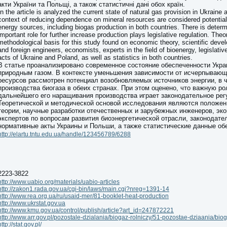
акти України та Польщі, а також статистичні дані обох країн.
In the article is analyzed the current state of natural gas provision in Ukraine 
context of reducing dependence on mineral resources are considered potential
energy sources, including biogas production in both countries. There is determ
important role for further increase production plays legislative regulation. Theo
methodological basis for this study found on economic theory, scientific dev
and foreign engineers, economists, experts in the field of bioenergy, legislati
acts of Ukraine and Poland, as well as statistics in both countries.
В статье проанализировано современное состояние обеспеченности Укр
природным газом. В контексте уменьшения зависимости от исчерпываю
ресурсов рассмотрен потенциал возобновляемых источников энергии, в ч
производства биогаза в обеих странах. При этом оценено, что важную ро
дальнейшего его наращивания производства играет законодательное рег
Теоретической и методической основой исследования являются положен
теории, научные разработки отечественных и зарубежных инженеров, эк
экспертов по вопросам развития биоэнергетической отрасли, законодате
нормативные акты Украины и Польши, а также статистические данные обе
http://elartu.tntu.edu.ua/handle/123456789/6288
2223-3822
http://www.uabio.org/materials/uabio-articles
http://zakon1.rada.gov.ua/cgi-bin/laws/main.cgi?nreg=1391-14
http://www.rea.org.ua/ru/usaid-mer/81-booklet-heat-production
http://www.ukrstat.gov.ua
http://www.kmu.gov.ua/control/publish/article?art_id=247872221
http://www.arr.gov.pl/pozostale-dzialania/biogaz-rolniczy/51-pozostae-dziaania/biog
http://stat.gov.pl/