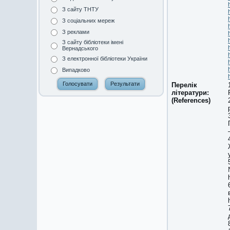
З сайту ТНТУ
З соціальних мереж
З реклами
З сайту бібліотеки імені
Вернадського
З електронної бібліотеки України
Випадково
Перелік
літератури:
(References)