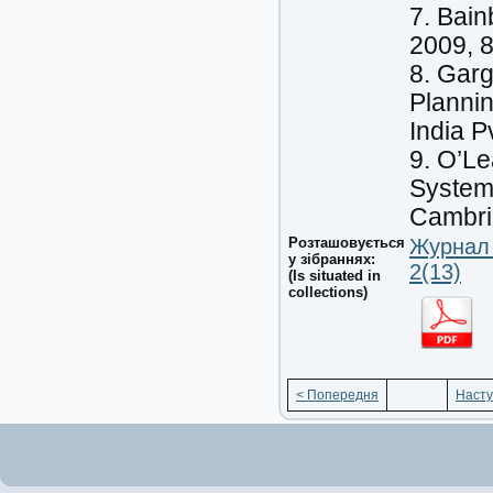
7. Bain
2009, 8
8. Garg
Plannin
India P
9. O’Le
Systems
Cambrid
Розташовується
Журнал 
у зібраннях:
2(13)
(Is situated in
collections)
< Попередня
Насту