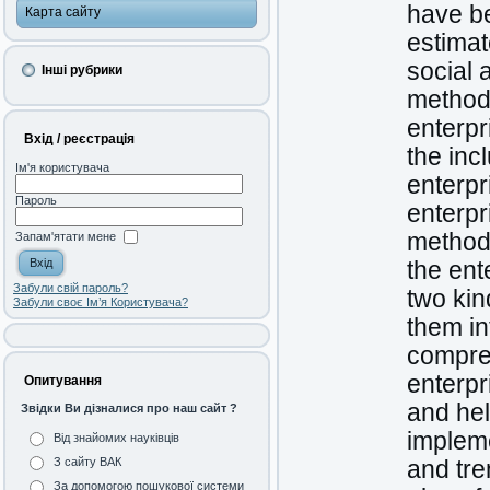
have b
Карта сайту
estimat
social
Інші рубрики
methodi
enterpr
Вхід / реєстрація
the inc
Ім'я користувача
enterpr
Пароль
enterpr
methodo
Запам'ятати мене
the ent
Забули свій пароль?
two kin
Забули своє Ім’я Користувача?
them in
compre
enterpr
Опитування
and hel
Звідки Ви дізналися про наш сайт ?
impleme
Від знайомих науківців
З сайту ВАК
and tre
За допомогою пошукової системи