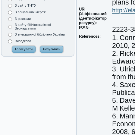
plans f
З сайту ТНТУ
URI
http://e
З соціальних мереж
(Уніфікований
ідентифікатор
З реклами
ресурсу):
З сайту бібліотеки імені
ISSN:
2223-3
Вернадського
З електронної бібліотеки України
References:
1. Conr
Випадково
2010, 2
2. Rick
Edward 
3. Ulri
from th
4. Saxe
Publica
5. Dave
M Kelle
6. Mann
Economy
2008, 6