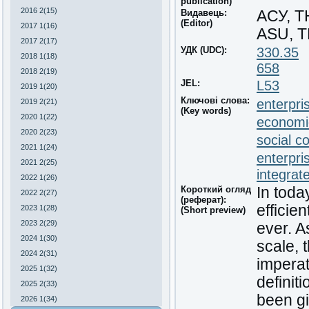
publication)
2016 2(15)
Видавець:
АСУ, 
(Editor)
2017 1(16)
ASU, 
2017 2(17)
УДК (UDC):
330.35
2018 1(18)
658
2018 2(19)
JEL:
L53
2019 1(20)
Ключові слова:
enterpris
2019 2(21)
(Key words)
2020 1(22)
economic
2020 2(23)
social c
2021 1(24)
enterpri
2021 2(25)
integrat
2022 1(26)
Короткий огляд
In toda
2022 2(27)
(реферат):
efficie
2023 1(28)
(Short preview)
2023 2(29)
ever. A
2024 1(30)
scale, 
2024 2(31)
imperat
2025 1(32)
definit
2025 2(33)
been gi
2026 1(34)