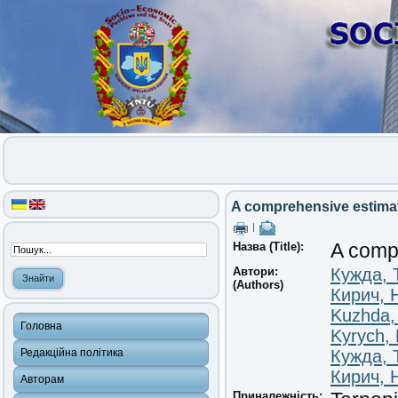
A comprehensive estimati
|
Назва (Title):
A compr
Автори:
Кужда, 
(Authors)
Кирич, 
Kuzhda,
Головна
Kyrych, 
Редакційна політика
Кужда, 
Кирич, 
Авторам
Приналежність: