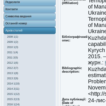
Ternopi
Редколегія
(Affiliation)
of Mana
Контакти
Ukraine
Символіка видання
Ternopi
Останній номер
of Mana
Ukraine
Архів статей
Бібліографічний
Kuzhda 
2008 1(1)
опис:
2009 1(2)
capabil
2010 1(3)
Kyrych
2011 1(4)
2015. 
2011 2(5)
журн.:
2012 1(6)
Bibliographic
Kuzhda,
2012 2(7)
description:
2013 1(8)
estimat
2013 2(9)
Problem
2014 1(10)
Novembe
2014 2(11)
<http:/
2015 1(12)
Дата публікації:
24-лис
2015 2(13)
(Date of
2016 1(14)