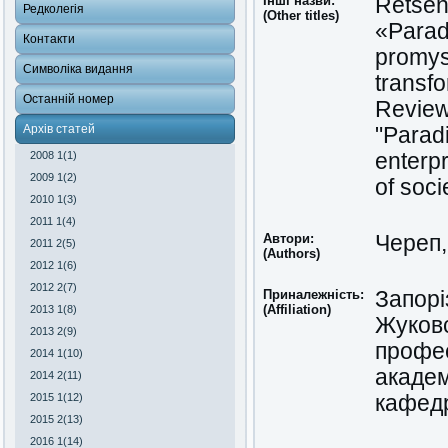
Інші назви:
Retsen
Редколегія
(Other titles)
«Parad
Контакти
promys
Символіка видання
transfo
Останній номер
Review
Архів статей
"Paradi
2008 1(1)
enterpr
2009 1(2)
of soci
2010 1(3)
2011 1(4)
Автори:
Череп,
2011 2(5)
(Authors)
2012 1(6)
2012 2(7)
Приналежність:
Запорі
(Affiliation)
2013 1(8)
Жуковс
2013 2(9)
профес
2014 1(10)
академ
2014 2(11)
2015 1(12)
кафедр
2015 2(13)
2016 1(14)