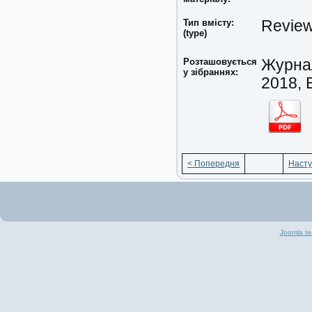
Тип вмісту:
Revie
(type)
Розташовується
Журнал
у зібраннях:
2018, 
< Попередня
Насту
Joomla te