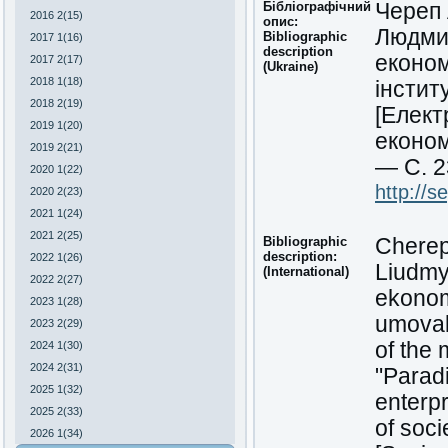
Бібліографічний
Череп 
2016 2(15)
опис:
Людми
Bibliographic
2017 1(16)
description
економ
2017 2(17)
(Ukraine)
2018 1(18)
інстит
2018 2(19)
[Елект
2019 1(20)
економ
2019 2(21)
— С. 2
2020 1(22)
http://s
2020 2(23)
2021 1(24)
2021 2(25)
Bibliographic
Cherep
description:
2022 1(26)
Liudmy
(International)
2022 2(27)
ekonom
2023 1(28)
umovakh
2023 2(29)
of the
2024 1(30)
2024 2(31)
"Paradi
2025 1(32)
enterpr
2025 2(33)
of soc
2026 1(34)