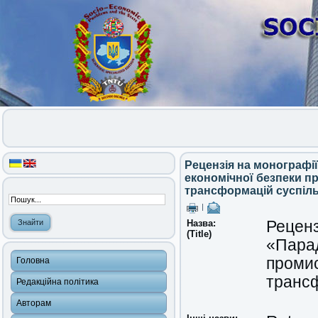
Рецензія на монограф
економічної безпеки п
трансформацій суспіл
|
Назва:
Реценз
(Title)
«Парад
промис
Головна
трансф
Редакційна політика
Авторам