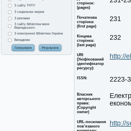
231-2
сторінок:
З сайту ТНТУ
(pages)
З соціальних мереж
Початкова
231
З реклами
сторінка:
З сайту бібліотеки імені
(first page)
Вернадського
З електронної бібліотеки України
Кінцева
232
Випадково
сторінка:
(last page)
URI
http://
(Уніфікований
ідентифікатор
ресурсу):
ISSN:
2223-
Власник
Електр
авторського
економ
права:
(Copyright
owner)
URL-посилання
http://
пов’язаного
матеріалу: