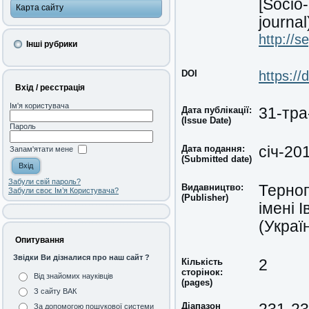
[Socio
Карта сайту
journal
http://s
Інші рубрики
DOI
https:/
Вхід / реєстрація
Ім'я користувача
Дата публікації:
31-тра
(Issue Date)
Пароль
Дата подання:
січ-20
Запам'ятати мене
(Submitted date)
Забули свій пароль?
Видавництво:
Терноп
Забули своє Ім’я Користувача?
(Publisher)
імені 
(Украї
Опитування
Звідки Ви дізналися про наш сайт ?
Кількість
2
сторінок:
Від знайомих науківців
(pages)
З сайту ВАК
Діапазон
За допомогою пошукової системи