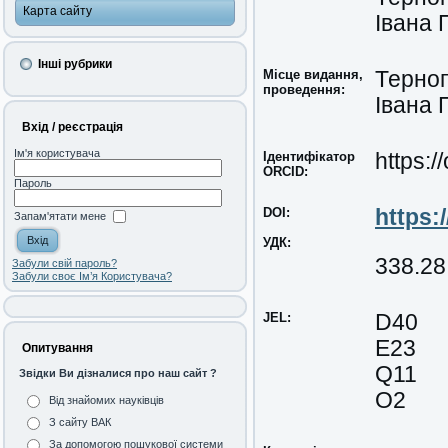
Карта сайту
Івана 
Інші рубрики
Місце видання,
Терноп
проведення:
Івана
Вхід / реєстрація
Ім'я користувача
Ідентифікатор
https:
ORCID:
Пароль
DOI:
https:
Запам'ятати мене
УДК:
338.28
Забули свій пароль?
Забули своє Ім’я Користувача?
JEL:
D40
E23
Опитування
Q11
Звідки Ви дізналися про наш сайт ?
O2
Від знайомих науківців
З сайту ВАК
За допомогою пошукової системи