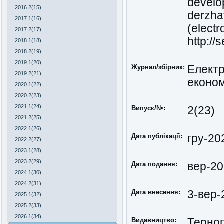
develo
2016 2(15)
derzha
2017 1(16)
(electr
2017 2(17)
http:/
2018 1(18)
2018 2(19)
2019 1(20)
Журнал/збірник:
Електр
2019 2(21)
економ
2020 1(22)
2020 2(23)
2021 1(24)
Випуск/№:
2(23)
2021 2(25)
2022 1(26)
Дата публікації:
гру-20
2022 2(27)
2023 1(28)
2023 2(29)
Дата подання:
вер-2
2024 1(30)
2024 2(31)
Дата внесення:
3-вер-
2025 1(32)
2025 2(33)
2026 1(34)
Видавництво:
Терноп