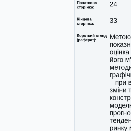
Початкова
24
сторінка:
Кінцева
33
сторінка:
Короткий огляд
Метою 
(реферат):
показн
оцінка
його м
методи
графіч
– при 
зміни 
констр
моделю
прогно
тенден
ринку 