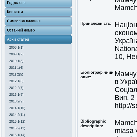
Редколегія
Mamchu
Контакти
Символіка видання
Приналежність:
Націон
Останній номер
економ
Україн
Архів статей
Nation
2008 1(1)
2009 1(2)
10, Her
2010 1(3)
2011 1(4)
Бібліографічний
Мамчур
2011 2(5)
опис:
в Укра
2012 1(6)
2012 2(7)
Соціал
2013 1(8)
Вип. 2
2013 2(9)
http:/
2014 1(10)
2014 2(11)
Bibliographic
Mamchu
2015 1(12)
description:
2015 2(13)
miasa 
2016 1(14)