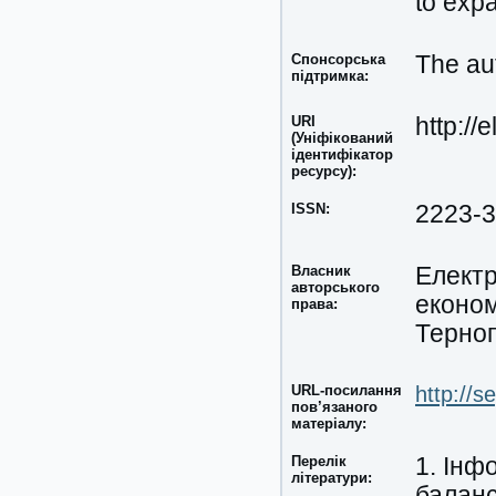
to exp
Спонсорська
The aut
підтримка:
URI
http://
(Уніфікований
ідентифікатор
ресурсу):
ISSN:
2223-
Власник
Електр
авторського
економ
права:
Терноп
URL-посилання
http://
пов’язаного
матеріалу:
Перелік
1. Інф
літератури:
баланс