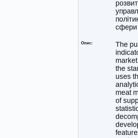
розвит
управл
політи
сфери 
Опис:
The pur
indicat
market
the sta
uses th
analyti
meat ma
of sup
statist
decompo
develo
feature