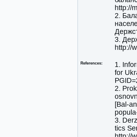
http:/
2. Бал
населе
Держст
3. Дер
http://
References:
1. Info
for Uk
PGID=
2. Pro
osnovn
[Bal-a
popula-
3. Derz
tics Se
http://