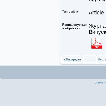
Тип вмісту:
Article
Розташовується
Журнал
у зібраннях:
Випуск
< Попередня
Насту
Joomla te