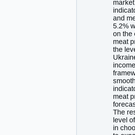
market
indicat
and me
5.2% w
on the
meat pr
the lev
Ukraine
income 
framewo
smoothi
indica
meat p
foreca
The res
level o
in choo