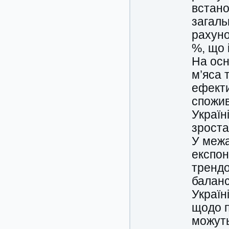
встано
загаль
рахуно
%, що 
На осн
м’яса 
ефекти
спожив
Україн
зроста
У межа
експон
трендо
баланс
Україн
щодо п
можуть