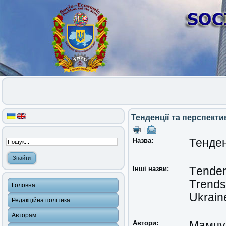
Тенденції та перспекти
|
Назва:
Тенден
Інші назви:
Тenden
Тrends
Головна
Ukrain
Редакційна політика
Авторам
Автори:
Мамчу