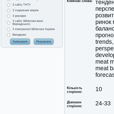
Ключові слова:
тенден
З сайту ТНТУ
персп
З соціальних мереж
розвит
З реклами
ринок 
З сайту бібліотеки імені
Вернадського
баланс
З електронної бібліотеки України
прогно
Випадково
trends,
perspe
develo
meat m
meat b
forecas
Кількість
10
сторінок:
Діапазон
24-33
сторінок: