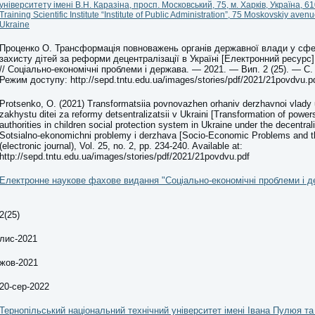
університету імені В.Н. Каразіна, просп. Московський, 75, м. Харків, Україна, 6
Training Scientific Institute “Institute of Public Administration”, 75 Moskovskiy aven
Ukraine
Проценко О. Трансформація повноважень органів державної влади у сфе
захисту дітей за реформи децентралізації в Україні [Електронний ресурс
// Соціально-економічні проблеми і держава. — 2021. — Вип. 2 (25). — С.
Режим доступу: http://sepd.tntu.edu.ua/images/stories/pdf/2021/21povdvu.p
Protsenko, O. (2021) Transformatsiia povnovazhen orhaniv derzhavnoi vlady u
zakhystu ditei za reformy detsentralizatsii v Ukraini [Transformation of powers
authorities in children social protection system in Ukraine under the decentrali
Sotsialno-ekonomichni problemy i derzhava [Socio-Economic Problems and t
(electronic journal), Vol. 25, no. 2, pp. 234-240. Available at:
http://sepd.tntu.edu.ua/images/stories/pdf/2021/21povdvu.pdf
Електронне наукове фахове видання "Соціально-економічні проблеми і д
2(25)
лис-2021
жов-2021
20-сер-2022
Тернопільський національний технічний університет імені Івана Пулюя т