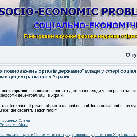
Опубліков
 повноважень органів державної влади у сфері соціал
ми децентралізації в Україні
Трансформація повноважень органів державної влади у сфері соціальног
реформи децентралізації в Україні
Transformation of powers of public authorities in children social protection s
under the decentralization reform
Проценко, Олена
Protsenko, Olena
Навчально-науковий інститут «Інститут державного управління» Харківського