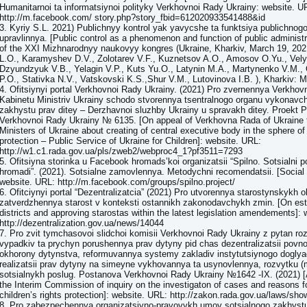
Humanitarnoi ta informatsiynoi polityky Verkhovnoi Rady Ukrainy: website. U
http://m.facebook.com/ story.php?story_fbid=612020933541488&id
3. Kyriy S.L. 2021) Publichnyy kontrol yak yavycshe ta funktsiya publichnog
upravlinnya. [Public control as a phenomenon and function of public administ
of the ХХІ Mizhnarodnyy naukovyy kongres (Ukraine, Kharkiv, March 19, 202
L.O., Karamyshev D.V., Zolotarev V.F., Kuznetsov A.O., Amosov O.Yu., Vely
Dzyundzyuk V.B., Yelagin V.P., Kuts Yu.O., Latynin M.A., Martynenko V.M., 
P.O., Stativka N.V., Vatskovski K.S.,Shur V.M., Lutovinova I.B. ), Kharkiv: Ma
4. Ofitsiynyi portal Verkhovnoi Rady Ukrainy. (2021) Pro zvernennya Verkhov
Kabinetu Ministriv Ukrainy schodo stvorennya tsentralnogo organu vykonavch
zakhystu prav ditey – Derzhavnoi sluzhby Ukrainy u spravakh ditey. Proekt 
Verkhovnoi Rady Ukrainy № 6135. [On appeal of Verkhovna Rada of Ukraine t
Ministers of Ukraine about creating of central executive body in the sphere of 
protection – Public Service of Ukraine for Children]: website. URL:
http://w1.c1.rada.gov.ua/pls/zweb2/webproc4_1?pf3511=7293
5. Ofitsiyna storinka u Facebook hromads’koi organizatsii “Spilno. Sotsialni 
hromadi”. (2021). Sotsialne zamovlennya. Metodychni recomendatsii. [Social o
website. URL: http://m.facebook.com/groups/spilno.project/
6. Ofitciynyi portal “Dezentralizatcia” (2021) Pro utvorennya starostynskykh o
zatverdzhennya starost v konteksti ostannikh zakonodavchykh zmin. [On esta
districts and approving starostas within the latest legislation amendements]:
http://dezentralization.gov.ua/news/14044
7. Pro zvit tymchasovoi slidchoi komisii Verkhovnoi Rady Ukrainy z pytan ro
vypadkiv ta prychyn porushennya prav dytyny pid chas dezentralizatsii povn
okhorony dytynstva, reformuvannya systemy zakladiv instytutsiynogo dogly
realizatsii prav dytyny na simeyne vykhovannya ta usynovlennya, rozvytku (m
sotsialnykh poslug. Postanova Verkhovnoi Rady Ukrainy №1642 -ІХ. (2021) [A
the Interim Commission of inquiry on the investigaton of cases and reasons for
children’s rights protection]: website. URL: http://zakon.rada.gov.ua/laws/sh
8. Pro zabezpechennya organizatsiyno-pravovykh umov sotsialnogo zakhystu 