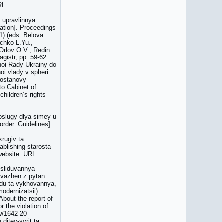
RL:
o upravlinnya
ration]. Proceedings
1) (eds. Belova
chko L.Yu.,
Orlov O.V., Redin
gistr, pp. 59-62.
noi Rady Ukrainy do
oi vlady v spheri
Postanovy
o Cabinet of
children’s rights
poslugy dlya simey u
rder. Guidelines]:
krugiv ta
blishing starosta
 website. URL:
zsliduvannya
ovazhen z pytan
adu ta vykhovannya,
odernizatsii)
bout the report of
 the violation of
ow/1642 20
ditey-syrit ta