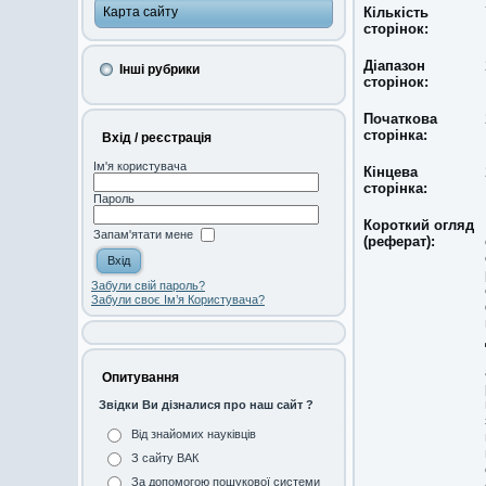
Карта сайту
Кількість
сторінок:
Діапазон
Інші рубрики
сторінок:
Початкова
сторінка:
Вхід / реєстрація
Ім'я користувача
Кінцева
сторінка:
Пароль
Короткий огляд
Запам'ятати мене
(реферат):
Забули свій пароль?
Забули своє Ім’я Користувача?
Опитування
Звідки Ви дізналися про наш сайт ?
Від знайомих науківців
З сайту ВАК
За допомогою пошукової системи