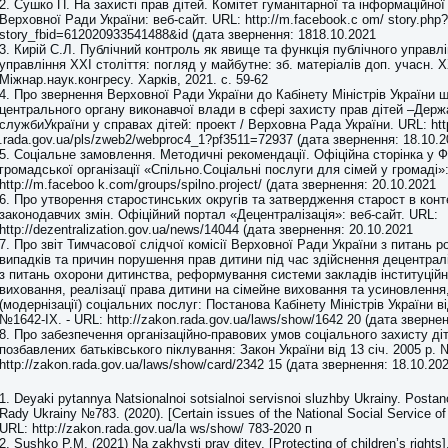
2. Сушко П. На захисті прав дітей. Комітет гуманітарної та інформаційної
Верховної Ради України: веб-сайт. URL: http://m.facebook.c om/ story.php?
story_fbid=612020933541488&id (дата звернення: 1818.10.2021
3. Кирій С.Л. Публічний контроль як явище та функція публічного управлі
управління ХХІ століття: погляд у майбутне: зб. матеріалів доп. учасн. Х
Міжнар.наук.конгресу. Харків, 2021. с. 59-62
4. Про звернення Верховної Ради України до Кабінету Міністрів України
центрального органу виконавчої влади в сфері захисту прав дітей –Держ
службиУкраїни у справах дітей: проект / Верховна Рада України. URL: htt
.rada.gov.ua/pls/zweb2/webproc4_1?pf3511=72937 (дата звернення: 18.10.2
5. Соціальне замовлення. Методичні рекомендації. Офіційна сторінка у 
громадської організації «Спільно.Соціальні послуги для сімей у громаді»:
http://m.faceboo k.com/groups/spilno.project/ (дата звернення: 20.10.2021
6. Про утворення старостинських округів та затвердження старост в конте
законодавчих змін. Офіційний портал «Децентралізація»: веб-сайт. URL:
http://dezentralization.gov.ua/news/14044 (дата звернення: 20.10.2021
7. Про звіт Тимчасової слідчої комісії Верховної Ради України з питань 
випадків та причин порушення прав дитини під час здійснення децентрал
з питань охорони дитинства, реформування системи закладів інституційн
виховання, реалізацї права дитини на сімейне виховання та усиновлення
(модернізації) соціальних послуг: Постанова Кабінету Міністрів України ві
№1642-ІХ. - URL: http://zakon.rada.gov.ua/laws/show/1642 20 (дата зверне
8. Про забезпечення організаційно-правових умов соціального захисту діте
позбавлених батьківського піклування: Закон України від 13 січ. 2005 р. 
http://zakon.rada.gov.ua/laws/show/card/2342 15 (дата звернення: 18.10.20
1. Deyaki pytannya Natsionalnoi sotsialnoi servisnoi sluzhby Ukrainy. Posta
Rady Ukrainy №783. (2020). [Certain issues of the National Social Service of
URL: http://zakon.rada.gov.ua/la ws/show/ 783-2020 п
2. Sushko P.M. (2021) Na zakhysti prav ditey. [Protecting of children’s rights]