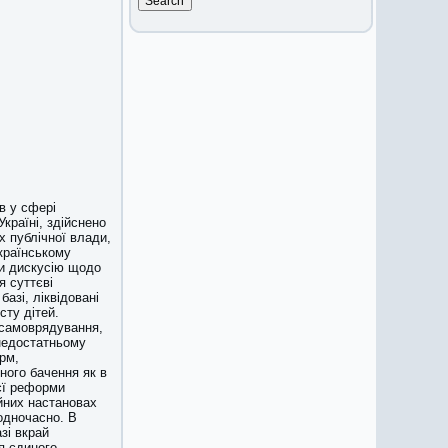
в у сфері
країні, здійснено
ах публічної влади,
українському
ли дискусію щодо
я суттєві
базі, ліквідовані
сту дітей.
 самоврядування,
 недостатньому
орм,
ного бачення як в
ієї реформи
ійних настановах
одночасно. В
зі вкрай
я єдиного