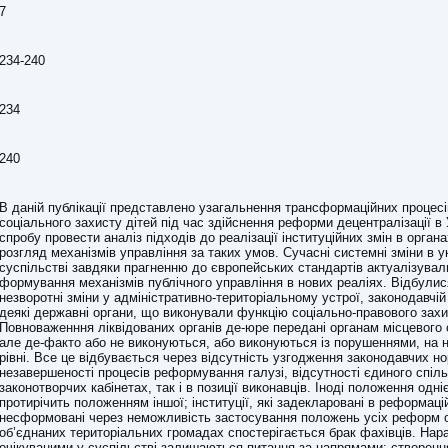
7
234-240
234
240
В даній публікації представлено узагальнення трансформаційних процесі
соціального захисту дітей під час здійснення реформи децентралізації в У
спробу провести аналіз підходів до реалізації інституційних змін в орган
розгляд механізмів управління за таких умов. Сучасні системні зміни в 
суспільстві завдяки прагненню до європейських стандартів актуалізува
формування механізмів публічного управління в нових реаліях. Відбулис
незворотні зміни у адміністративно-територіальному устрої, законодавчій 
деякі державні органи, що виконували функцію соціально-правового захи
Повноваженння ліквідованих органів де-юре передані органам місцевого
але де-факто або не виконуються, або виконуються із порушеннями, на
рівні. Все це відбувається через відсутність узгодження законодавчих н
незавершеності процесів реформування галузі, відсутності єдиного спіль
законотворчих кабінетах, так і в позиції виконавців. Іноді положення одн
протирічить положенням іншої; інституції, які задекларовані в реформац
несформовані через неможливість застосування положень усіх реформ 
об’єднаних територіальних громадах спостерігається брак фахівців. Нара
очікуваними у суспільстві залишаються питання за напрямами: створенн