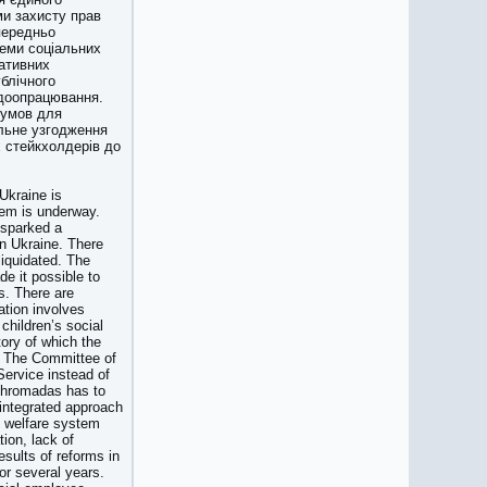
ми захисту прав
передньо
теми соціальних
гативних
блічного
 доопрацювання.
думов для
ельне узгодження
х стейкхолдерів до
Ukraine is
stem is underway.
 sparked a
in Ukraine. There
liquidated. The
de it possible to
s. There are
ation involves
children’s social
tory of which the
e. The Committee of
Service instead of
n hromadas has to
 integrated approach
l welfare system
ion, lack of
esults of reforms in
or several years.