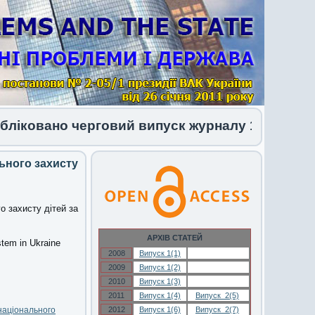
ано черговий випуск журналу 1 (34) 2026
ьного захисту
о захисту дітей за
АРХІВ СТАТЕЙ
ystem in Ukraine
2008
Випуск 1(1)
Випуск 1(1)
2009
Випуск 1(2)
Випуск 1(2)
2010
Випуск 1(3)
Випуск 1(3)
2011
Випуск 1(4)
Випуск 2(5)
 національного
2012
Випуск 1(6)
Випуск 2(7)