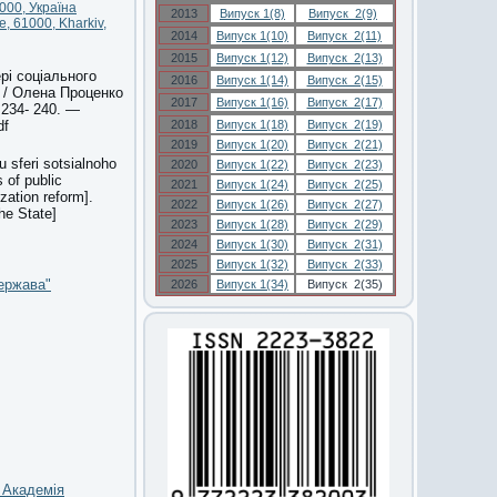
1000, Україна
2013
Випуск 1(8)
Випуск 2(9)
ue, 61000, Kharkiv,
2014
Випуск 1(10)
Випуск 2(11)
2015
Випуск 1(12)
Випуск 2(13)
рі соціального
2016
Випуск 1(14)
Випуск 2(15)
] / Олена Проценко
2017
Випуск 1(16)
Випуск 2(17)
 234- 240. —
df
2018
Випуск 1(18)
Випуск 2(19)
2019
Випуск 1(20)
Випуск 2(21)
 sferi sotsialnoho
2020
Випуск 1(22)
Випуск 2(23)
 of public
2021
Випуск 1(24)
Випуск 2(25)
zation reform].
2022
Випуск 1(26)
Випуск 2(27)
he State]
2023
Випуск 1(28)
Випуск 2(29)
2024
Випуск 1(30)
Випуск 2(31)
2025
Випуск 1(32)
Випуск 2(33)
ержава"
2026
Випуск 1(34)
Випуск 2(35)
а Академія