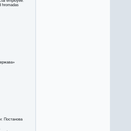
cial employee.
ed hromadas
держава»
ни: Постанова
1