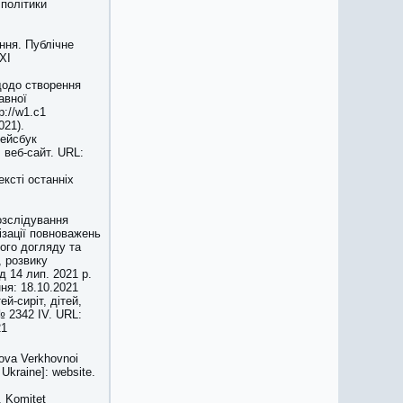
 політики
ння. Публічне
ХІ
 щодо створення
авної
p://w1.c1
021).
Фейсбук
 веб-сайт. URL:
ксті останніх
розслідування
ізації повноважень
ого догляду та
, розвику
д 14 лип. 2021 р.
ння: 18.10.2021
й-сиріт, дітей,
№ 2342 ІV. URL:
21
nova Verkhovnoi
 Ukraine]: website.
. Komitet