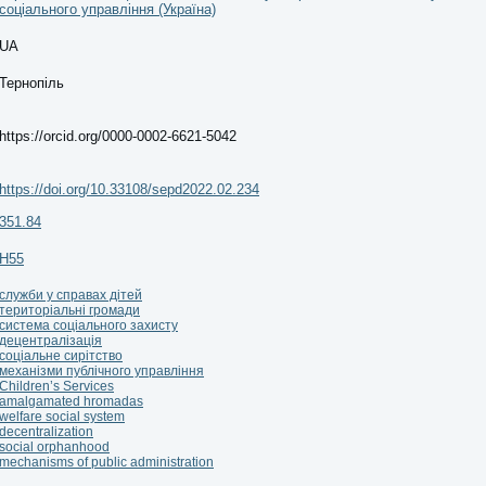
соціального управління (Україна)
UA
Тернопіль
https://orcid.org/0000-0002-6621-5042
https://doi.org/10.33108/sepd2022.02.234
351.84
Н55
служби у справах дітей
територіальні громади
система соціального захисту
децентралізація
соціальне сирітство
механізми публічного управління
Children’s Services
amalgamated hromadas
welfare social system
decentralization
social orphanhood
mechanisms of public administration