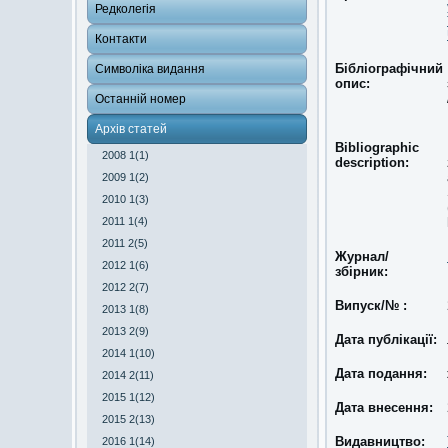
Редколегія
Контакти
Бібліографічний
Символіка видання
опис:
Останній номер
Архів статей
Bibliographic
2008 1(1)
description:
2009 1(2)
2010 1(3)
2011 1(4)
2011 2(5)
Журнал/
2012 1(6)
збірник:
2012 2(7)
Випуск/№ :
2013 1(8)
2013 2(9)
Дата публікації:
2014 1(10)
Дата подання:
2014 2(11)
2015 1(12)
Дата внесення:
2015 2(13)
Видавництво:
2016 1(14)