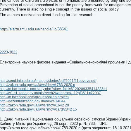
The Offices of Children’s Services of hromadas are presented by only one so
Prevention of social orphanhood is not the priority framework for amalgamat
currently. There is also no single concept in the issues of social policy.
The authors received no direct funding for this research.
http://elartu.tntu.edu.ua/handle/lib/38641
2223-3822
Електронне наукове фахове видання «Соціально-економічні проблеми і 
http://sepd.tntu.edu.ua/images/stories/pdf/2021/21povdvu.pdf
http://zakon.rada.gov.ua/laws/show/ 783-2020 п
http://m.facebook.c om/ story.php?story_fbid=612020933541488&id
http://w1.c1 .rada.gov.ua/pls/zweb2/webproc4_1?pf3511=72937
http://m.facebook.com/groups/spilno.project/
http://dezentralization.gov.ua/news/14044
http://zakon.rada.gov.ua/laws/show/1642 20
http://zakon.rada.gov.ua/laws/show/card/2342 15
1. Деякі питання Національної соціальної сервісної служби УкраїниУкраї
Кабінету Міністрів України від 26 серп. 2020 р. № 783. - URL:
http://zakon.rada.gov.ua/laws/show/ 783-2020 п (дата звернення: 18.10.202