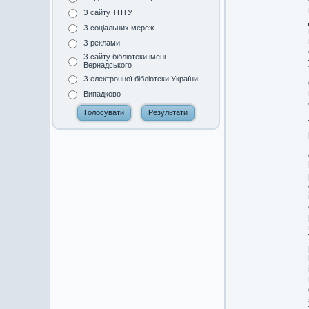
З сайту ТНТУ
З соціальних мереж
З реклами
З сайту бібліотеки імені
Вернадського
З електронної бібліотеки України
Випадково