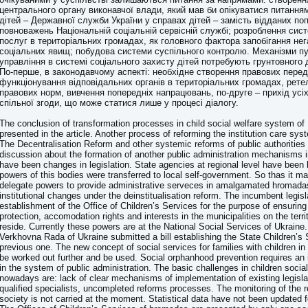
центрального органу виконавчої влади, який мав би опікуватися питання
дітей – Державної служби України у справах дітей – замість відданих по
повноважень Національній соціальній сервісній службі; розроблення сис
послуг в територіальних громадах, як головного фактора запобігання не
соціальних явищ; побудова системи суспільного контролю. Механізми пу
управління в системі соціального захисту дітей потребують грунтовного
По-перше, в законодавчому аспекті: необхідне створення правових пере
функціонування відповідальних органів в територіальних громадах, рет
правових норм, вивчення попередніх напрацювань, по-друге – прихід усі
спільної згоди, що може статися лише у процесі діалогу.
The conclusion of transformation processes in child social welfare system of 
presented in the article. Another process of reforming the institution care sy
The Decentralisation Reform and other systemic reforms of public authorities
discussion about the formation of another public administration mechanisms 
have been changes in legislation. State agencies at regional level have been 
powers of this bodies were transferred to local self-government. So thas it ma
delegate powers to provide administrative serveces in amalgamated hromada
institutional changes under the deinstitualisation reform. The incumbent legisl
establishment of the Office of Children’s Services for the purpose of ensuring 
protection, accomodation rights and interests in the municipalities on the terri
reside. Currently these powers are at the National Social Services of Ukrain
Verkhovna Rada of Ukraine submitted a bill establishing the State Children’s 
previous one. The new concept of social services for families with children i
be worked out further and be used. Social orphanhood prevention requires an
in the system of public administration. The basic challenges in children socia
nowadays are: lack of clear mechanisms of implementation of existing legislat
qualified specialists, uncompleted reforms processes. The monitoring of the r
society is not carried at the moment. Statistical data have not been updated f