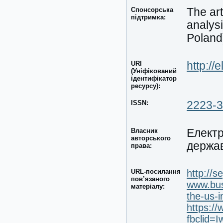
Спонсорська
The art
підтримка:
analys
Poland)
URI
http://
(Уніфікований
ідентифікатор
ресурсу):
ISSN:
2223-
Власник
Електр
авторського
держа
права:
URL-посилання
http://s
пов’язаного
www.busi
матеріалу:
the-us-i
https://
fbclid