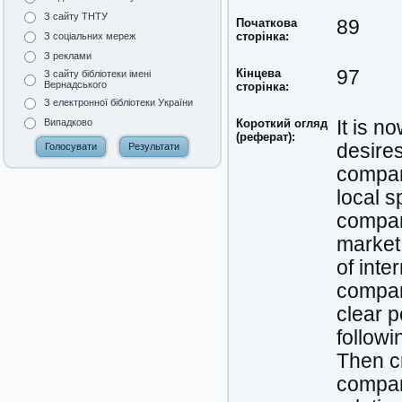
З сайту ТНТУ
Початкова
89
сторінка:
З соціальних мереж
З реклами
Кінцева
97
З сайту бібліотеки імені
Вернадського
сторінка:
З електронної бібліотеки України
Короткий огляд
It is n
Випадково
(реферат):
desires
company
local s
compan
market.
of inte
company
clear p
followi
Then cr
company