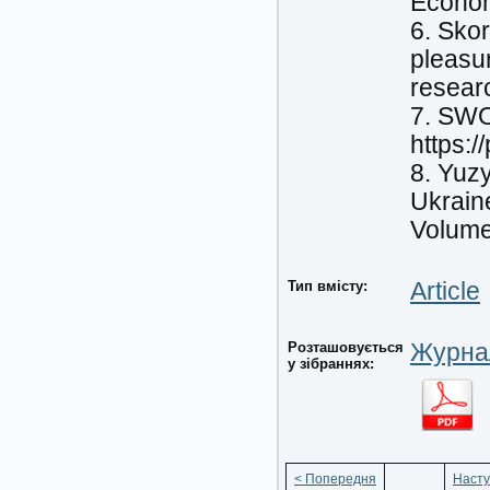
Economi
6. Sko
pleasur
resear
7. SWO
https:
8. Yuzy
Ukrain
Volume 
Тип вмісту:
Article
Розташовується
Журнал
у зібраннях:
< Попередня
Насту