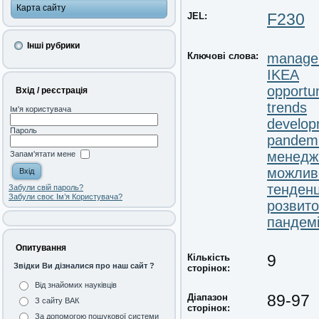
Карта сайту
JEL:
F230
Інші рубрики
Ключові слова:
manage
IKEA
opportun
Вхід / реєстрація
trends
Ім'я користувача
develop
Пароль
pandem
менедж
Запам'ятати мене
можлив
тенденц
Забули свій пароль?
Забули своє Ім’я Користувача?
розвито
пандем
Опитування
Кількість
9
Звідки Ви дізналися про наш сайт ?
сторінок:
Від знайомих науківців
Діапазон
89-97
З сайту ВАК
сторінок:
За допомогою пошукової системи