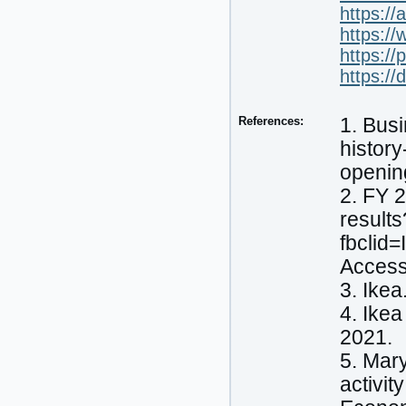
https://
https:/
https://
https://
References:
1. Busi
histor
opening
2. FY 2
results
fbcli
Access
3. Ikea
4. Ikea
2021.
5. Mar
activit