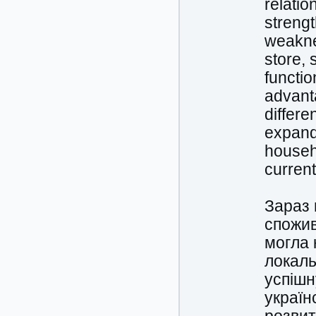
relatio
strengt
weaknes
store, 
functio
advant
differe
expand 
househo
curren
Зараз 
спожив
могла 
локаль
успішн
україн