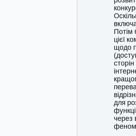
розвит
конкур
Оскіль
включа
Потім 
цієї к
щодо п
(досту
сторін
інтерн
кращог
перева
відріз
для ро
функці
через 
феном