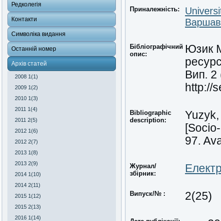
Редколегія
Приналежність:
Univers
Контакти
Варшавс
Символіка видання
Бібліографічний
Юзик М
Останній номер
опис:
ресурс
Архів статей
Вип. 2
2008 1(1)
http://
2009 1(2)
2010 1(3)
2011 1(4)
Bibliographic
Yuzyk,
description:
2011 2(5)
[Socio-
2012 1(6)
97. Ava
2012 2(7)
2013 1(8)
2013 2(9)
Журнал/
Електр
збірник:
2014 1(10)
2014 2(11)
Випуск/№ :
2(25)
2015 1(12)
2015 2(13)
2016 1(14)