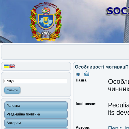
Особливості мотивації 
|
Назва:
Особли
чинник
Інші назви:
Peculia
Головна
its de
Редакційна політика
Авторам
Автори:
Періг, І