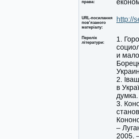
економ
права:
URL-посилання
http://
пов’язаного
матеріалу:
Перелік
1. Гор
літератури:
социо
и мало
Борецк
Украин
2. Іва
в Украї
думка.
3. Кон
станов
Кононо
– Луга
2005. 