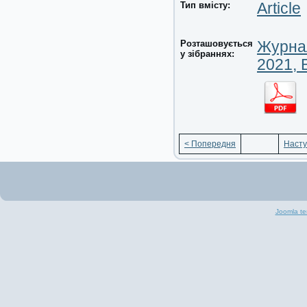
Тип вмісту:
Article
Розташовується
Журнал
у зібраннях:
2021, 
< Попередня
Насту
Joomla te