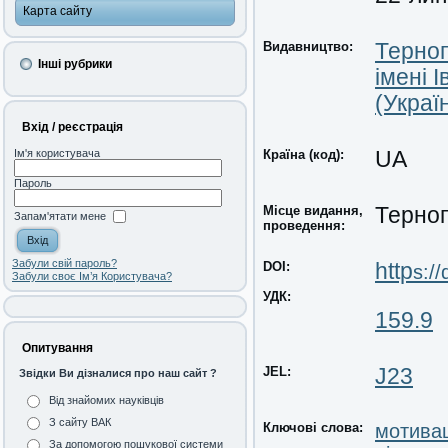
Карта сайту
Видавництво:
Терноп
Інші рубрики
імені 
(Украї
Вхід / реєстрація
Країна (код):
UA
Ім'я користувача
Пароль
Місце видання,
Терноп
Запам'ятати мене
проведення:
Забули свій пароль?
DOI:
http
s:/
Забули своє Ім’я Користувача?
УДК:
159.9
Опитування
JEL:
J23
Звідки Ви дізналися про наш сайт ?
Від знайомих науківців
З сайту ВАК
Ключові слова:
мотивац
За допомогою пошукової системи