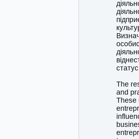
діяльн
діяльн
підпри
культу
Визнач
особис
діяльн
віднес
статус
The res
and pra
These 
entrepr
influen
busines
entrepr