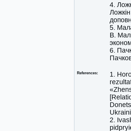
4. Ложк
Ложкін,
доповн
5. Мал
В. Мал
эконом
6. Пач
Пачков
References:
1. Horo
rezult
«Zhens
[Relati
Donetsk
Ukraini
2. Iva
pidpry