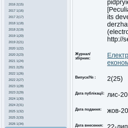
pidpryi
2016 2(15)
[Peculi
2017 1(16)
its de
2017 2(17)
derzha
2018 1(18)
2018 2(19)
(electr
2019 1(20)
http://
2019 2(21)
2020 1(22)
Журнал/
Електр
2020 2(23)
збірник:
2021 1(24)
економ
2021 2(25)
2022 1(26)
Випуск/№ :
2(25)
2022 2(27)
2023 1(28)
2023 2(29)
Дата публікації:
лис-2
2024 1(30)
2024 2(31)
Дата подання:
жов-2
2025 1(32)
2025 2(33)
2026 1(34)
Дата внесення:
22-лип