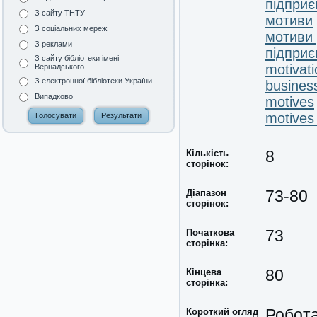
підприє
З сайту ТНТУ
мотиви
З соціальних мереж
мотиви 
З реклами
підпри
З сайту бібліотеки імені
motivati
Вернадського
З електронної бібліотеки України
busines
Випадково
motives
motives
Кількість
8
сторінок:
Діапазон
73-80
сторінок:
Початкова
73
сторінка:
Кінцева
80
сторінка:
Короткий огляд
Робота