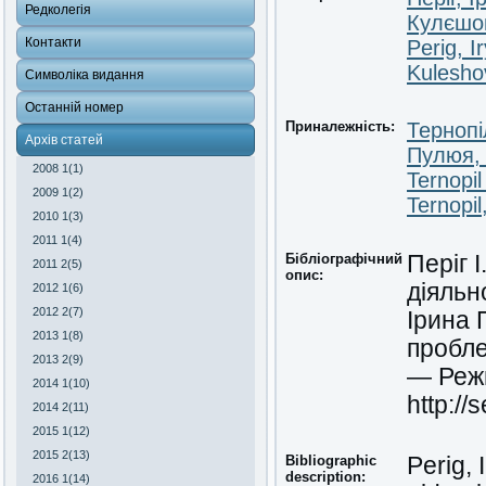
Редколегія
Кулєшов
Контакти
Perig, I
Kuleshov
Символіка видання
Останній номер
Приналежність:
Тернопі
Архів статей
Пулюя, 
2008 1(1)
Ternopil
2009 1(2)
Ternopil
2010 1(3)
2011 1(4)
Бібліографічний
Періг 
2011 2(5)
опис:
діяльн
2012 1(6)
2012 2(7)
Ірина 
2013 1(8)
пробле
2013 2(9)
— Реж
2014 1(10)
http://
2014 2(11)
2015 1(12)
2015 2(13)
Bibliographic
Perig, 
description:
2016 1(14)