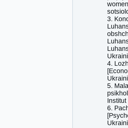
women's
sotsio
3. Kon
Luhans
obshch
Luhansk
Luhans
Ukraini
4. Loz
[Econom
Ukraini
5. Mal
psikho
Institu
6. Pac
[Psycho
Ukraini