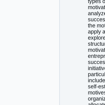
types 
motivat
analyz
succes
the mot
apply a
explore
structu
motivat
entrepr
succes
initiat
particu
include
self-es
motives
organiz
allocat