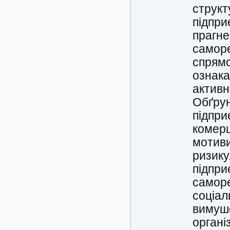
структ
підпри
прагне
саморе
спрямо
ознака
активн
Обґрун
підпри
комерц
мотиви
ризику
підпри
саморе
соціал
вимуше
органі