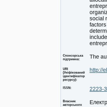
entrep
organiz
social 
factors
determ
include
entrepr
Спонсорська
The aut
підтримка:
URI
http://
(Уніфікований
ідентифікатор
ресурсу):
ISSN:
2223-
Власник
Електр
авторського