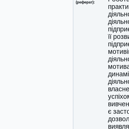
(реферат):
практи
діяльн
діяльн
підпри
її роз
підпри
мотиві
діяльн
мотива
динамі
діяльн
власне
успіхо
вивчен
є заст
дозвол
виявля