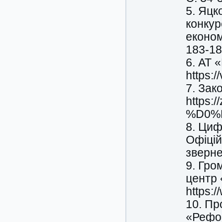
5. Яцк
конкур
економ
183-18
6. АТ 
https:
7. Зак
https:
%D0%B
8. Циф
Офіцій
зверне
9. Гро
центр 
https:/
10. Пр
«Рефор