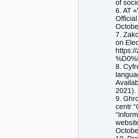
of soci
6. AT 
Officia
Octobe
7. Zak
on Elec
https:
%D0%B
8. Cyfr
languag
Availa
2021).
9. Ghr
centr “
“Inform
website
Octobe