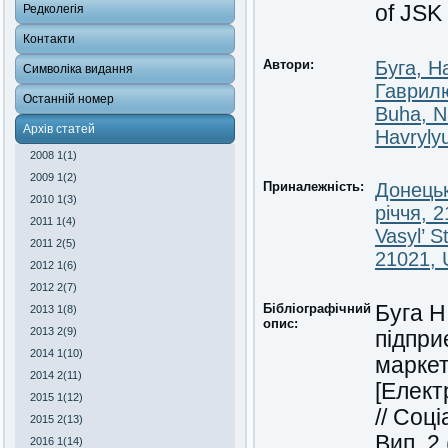
of JSK 
Редколегія
Контакти
Автори:
Буга, Н
Символіка видання
Гаврилю
Останній номер
Buha, N
Архів статей
Havryly
2008 1(1)
2009 1(2)
Приналежність:
Донецьк
2010 1(3)
річчя, 
2011 1(4)
Vasyl’ S
2011 2(5)
21021, 
2012 1(6)
2012 2(7)
Бібліографічний
Буга Н
2013 1(8)
опис:
2013 2(9)
підпри
2014 1(10)
маркет
2014 2(11)
[Елект
2015 1(12)
// Соц
2015 2(13)
Вип. 2
2016 1(14)