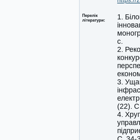
https:/
Перелік
1. Біл
літератури:
іннова
моногр
с.
2. Рек
конкур
перспе
економ
3. Уща
інфрас
електр
(22). С
4. Хру
управл
підпри
С. 34-