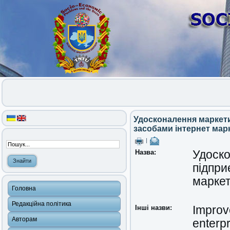
Удосконалення маркети
засобами інтернет мар
|
Назва:
Удоско
підпри
маркет
Головна
Редакційна політика
Інші назви:
Improv
Авторам
enterp