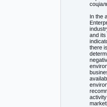
соціал
In the 
Enterpr
industr
and its
indicat
there 
determ
negativ
environ
busines
availab
enviro
recomm
activit
market