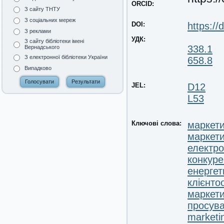
ORCID:
З сайту ТНТУ
З соціальних мереж
DOI:
https:/
З реклами
УДК:
З сайту бібліотеки імені
338.1
Вернадського
З електронної бібліотеки України
658.8
Випадково
JEL:
D12
L53
Ключові слова:
маркети
маркети
електро
конкуре
енерге
клієнто
маркети
просува
market