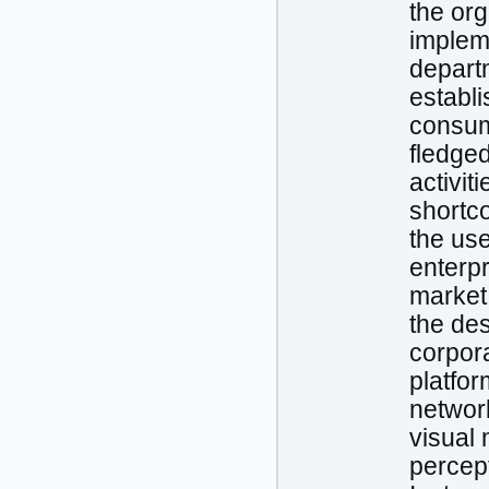
the org
impleme
depart
establi
consume
fledged
activit
shortco
the use
enterpr
market 
the de
corpora
platfor
networ
visual 
percept