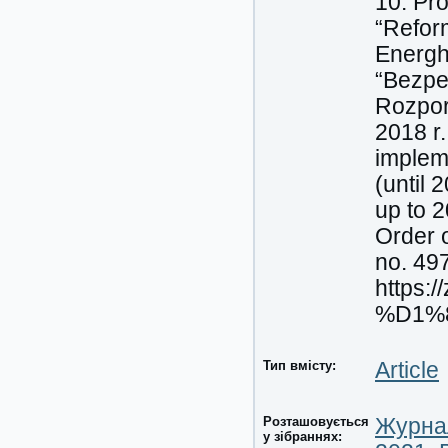
10. Pro
“Refor
Energhe
“Bezpe
Rozpor
2018 r.
implem
(until 
up to 2
Order o
no. 497
https:
%D1%80
Тип вмісту:
Article
Розташовується
Журнал
у зібраннях: