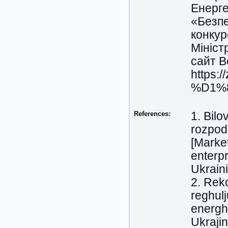
Енерге
«Безпе
конкур
Мініст
сайт В
https:
%D1%80
References:
1. Bil
rozpodi
[Market
enterpr
Ukrain
2. Reko
reghulj
energh
Ukrajin