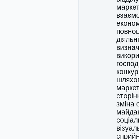
маркет
взаємо
економ
повноц
діяльн
визнач
викори
господ
конкур
шляхом
маркет
сторін
зміна 
майдан
соціал
візуал
сприйн