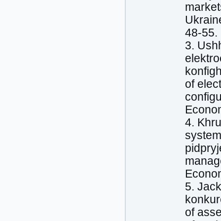
market
Ukraine
48-55.
3. Ush
elektro
konfigh
of elec
configu
Economi
4. Khr
system
pidpryj
managem
Economi
5. Jac
konkur
of asse