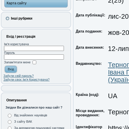
2(25)
Карта сайту
Дата публікації:
лис-2
Інші рубрики
Дата подання:
жов-2
Вхід / реєстрація
Ім'я користувача
Дата внесення:
12-лип
Пароль
Запам'ятати мене
Видавництво:
Терноп
Івана 
Забули свій пароль?
(Украї
Забули своє Ім’я Користувача?
Країна (код):
UA
Опитування
Звідки Ви дізналися про наш сайт ?
Місце видання,
Терноп
проведення:
Від знайомих науківців
З сайту ВАК
Ідентифікатор
https:
За допомогою пошукової системи