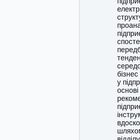
підпри
електр
структ
проана
підпри
спосте
передб
тенден
середо
бізнес
у підп
основі
рекоме
підпри
інстру
вдоско
шляхом
відділ