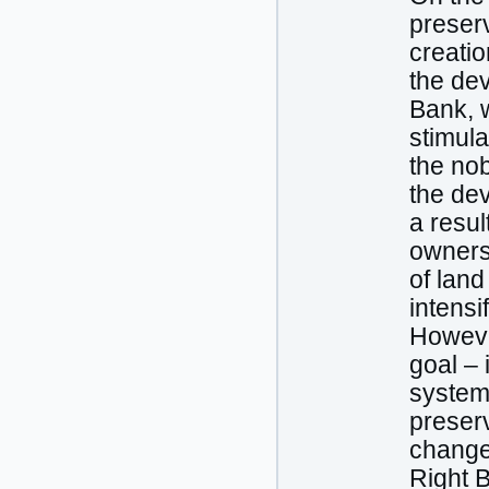
preserv
creatio
the dev
Bank, w
stimula
the nob
the dev
a resul
owners
of land
intensi
However
goal – 
system 
preserv
changes
Right 