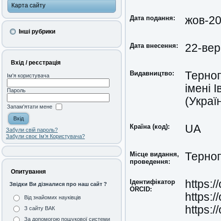
Карта сайту
Дата подання:
жов-2
Інші рубрики
Дата внесення:
22-вер
Вхід / реєстрація
Видавництво:
Терноп
Ім'я користувача
імені 
Пароль
(Украї
Запам'ятати мене
Країна (код):
UA
Забули свій пароль?
Забули своє Ім’я Користувача?
Місце видання,
Терноп
проведення:
Опитування
Ідентифікатор
https:
Звідки Ви дізналися про наш сайт ?
ORCID:
https:
Від знайомих науківців
https:
З сайту ВАК
За допомогою пошукової системи