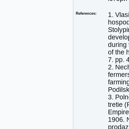
References:
1. Vla
hospod
Stolypi
develo
during
of the 
7. pp. 
2. Nec
fermers
farming
Podilsk
3. Pol
tretie 
Empire.
1906. 
prodaz