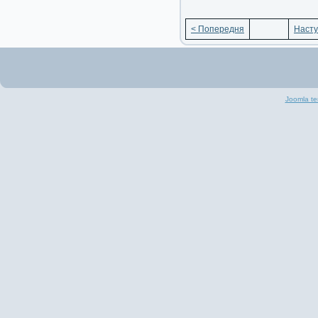
< Попередня
Насту
Joomla te