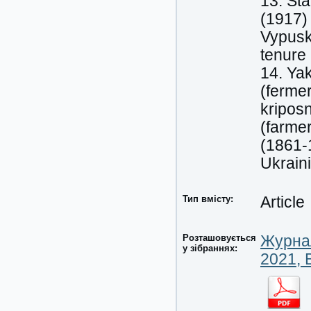
13. St
(1917) 
Vypusk
tenure
14. Ya
(ferme
kripos
(farmer
(1861-1
Ukraini
Тип вмісту:
Article
Розташовується
Журнал
у зібраннях:
2021, 