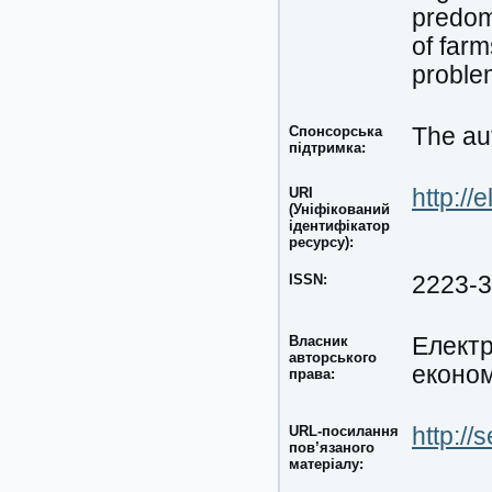
predom
of farm
problem
Спонсорська
The aut
підтримка:
URI
http://
(Уніфікований
ідентифікатор
ресурсу):
ISSN:
2223-
Власник
Електр
авторського
економ
права:
URL-посилання
http://
пов’язаного
матеріалу: