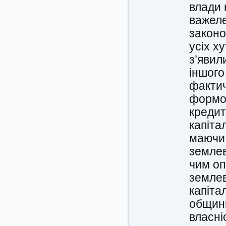
влади 
важеле
законо
усіх х
з’явил
іншого
фактич
формою
кредит
капіта
маючи 
землев
чим о
землев
капіта
общини
власні