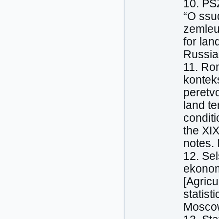
10. PSZ
“O ssud
zemleus
for la
Russia
11. Ro
kontek
peretvo
land te
conditi
the XIX
notes. 
12. Sel
ekonom
[Agricu
statist
Moscow