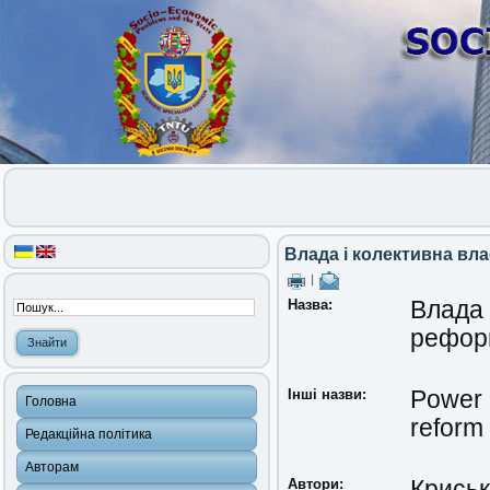
Влада і колективна вла
|
Назва:
Влада 
рефор
Інші назви:
Power 
Головна
reform
Редакційна політика
Авторам
Автори:
Криськ