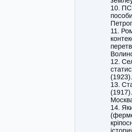
землеу
10. ПС
пособи
Петрог
11. Ро
контек
перетв
Волинс
12. Се
статис
(1923)
13. Ст
(1917)
Москва
14. Як
(ферме
кріпос
істори