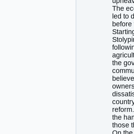
upheava
The ec
led to
before 
Startin
Stolypi
followi
agricul
the go
communi
believe
owners
dissati
countr
reform.
the ham
those 
On the