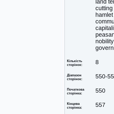
land t
cutting
hamlet
commu
capital
peasan
nobility
gover
Кількість
8
сторінок:
Діапазон
550-5
сторінок:
Початкова
550
сторінка:
Кінцева
557
сторінка: