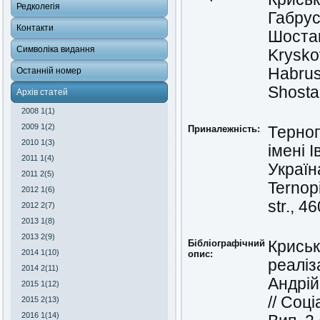
Редколегія
Габрус
Контакти
Шостак
Символіка видання
Kryskov
Habrusi
Останній номер
Shosta
Архів статей
2008 1(1)
2009 1(2)
Приналежність:
Терноп
2010 1(3)
імені 
2011 1(4)
Україн
2011 2(5)
Ternopi
2012 1(6)
str., 4
2012 2(7)
2013 1(8)
2013 2(9)
Бібліографічний
Криськ
2014 1(10)
опис:
реаліз
2014 2(11)
Андрій
2015 1(12)
// Соц
2015 2(13)
2016 1(14)