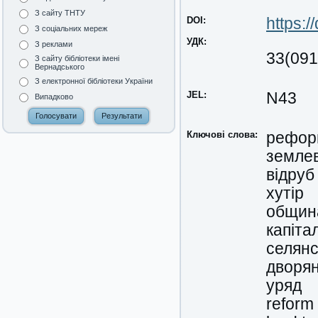
З сайту ТНТУ
DOI:
https:
З соціальних мереж
УДК:
З реклами
33(091
З сайту бібліотеки імені
Вернадського
З електронної бібліотеки України
JEL:
N43
Випадково
Ключові слова:
рефор
земле
відруб
хутір
общин
капіта
селян
дворя
уряд
reform