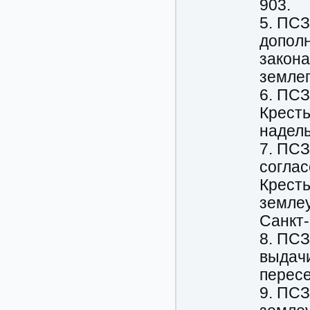
903.
5. ПСЗ
допол
закона
землеп
6. ПСЗ
Кресть
надель
7. ПСЗ
соглас
Кресть
земле
Санкт-
8. ПСЗ
выдач
пересе
9. ПСЗ