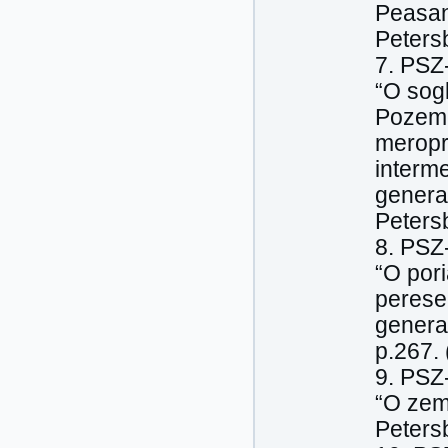
Peasant
Petersb
7. PSZ-
“O sog
Pozeme
meropri
interme
genera
Peters
8. PSZ-
“O por
peresel
general
p.267. 
9. PSZ-
“O zem
Peters