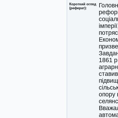
Короткий огляд
Головн
(реферат):
реформ
соціал
імпері
потряс
Економ
призве
Завдан
1861 р
аграрн
ставив
підвищ
сільсь
опору 
селянс
Вважал
автома