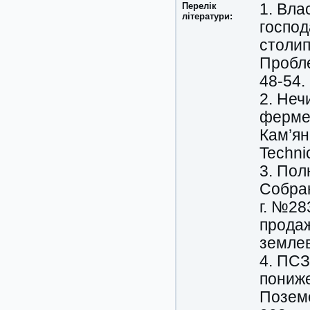
Перелік
1. Вла
літератури:
господ
столип
Пробле
48-54.
2. Неч
фермер
Кам’ян
Technic
3. Пол
Собран
г. №28
продаж
землев
4. ПСЗ
пониж
Поземе