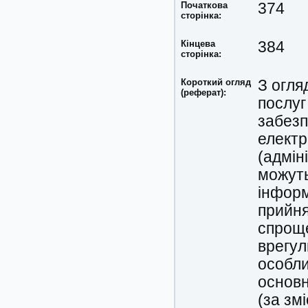
Початкова
374
сторінка:
Кінцева
384
сторінка:
Короткий огляд
З огля
(реферат):
послуг
забезп
електр
(адмін
можуть
інформ
прийня
спроще
врегул
особли
основн
(за зм