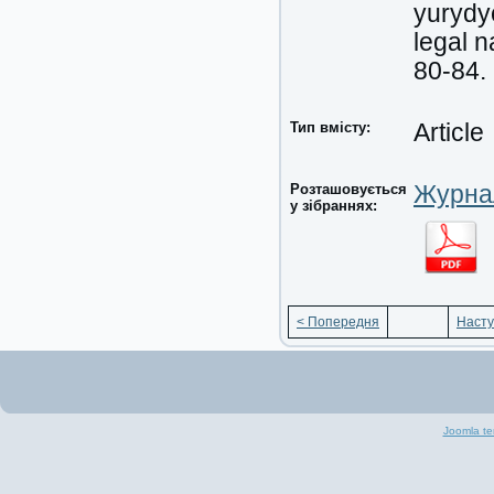
yurydy
legal n
80-84.
Тип вмісту:
Article
Розташовується
Журнал
у зібраннях:
< Попередня
Насту
Joomla te