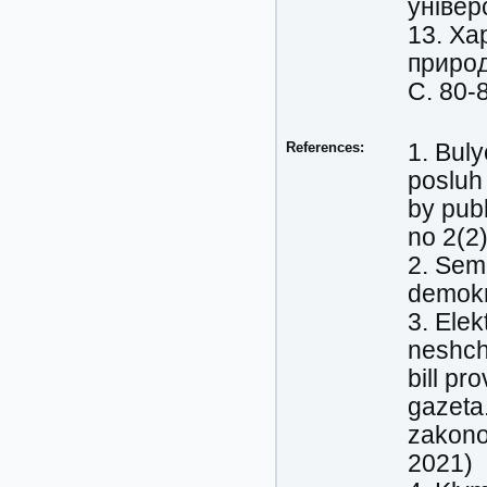
універ
13. Ха
природ
С. 80-
References:
1. Bul
posluh 
by publ
no 2(2)
2. Sem
demokr
3. Ele
neshch
bill pr
gazeta
zakono
2021)