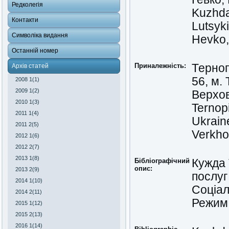
Редколегія
Kuzhda
Контакти
Lutsyki
Символіка видання
Hevko,
Останній номер
Приналежність:
Терноп
Архів статей
56, м.
2008 1(1)
2009 1(2)
Верхов
2010 1(3)
Ternopi
2011 1(4)
Ukrain
2011 2(5)
Verkho
2012 1(6)
2012 2(7)
2013 1(8)
Бібліографічний
Кужда 
опис:
2013 2(9)
послуг
2014 1(10)
Соціал
2014 2(11)
Режим 
2015 1(12)
2015 2(13)
2016 1(14)