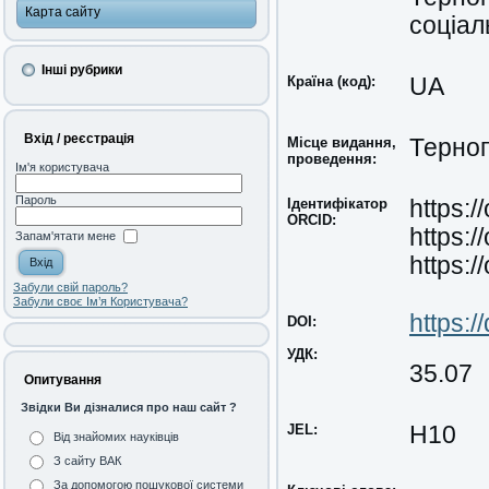
Карта сайту
соціал
Інші рубрики
Країна (код):
UA
Вхід / реєстрація
Місце видання,
Терноп
проведення:
Ім'я користувача
Пароль
Ідентифікатор
https:
ORCID:
https:
Запам'ятати мене
https:
Забули свій пароль?
Забули своє Ім’я Користувача?
https:
DOI:
УДК:
35.07
Опитування
Звідки Ви дізналися про наш сайт ?
JEL:
H10
Від знайомих науківців
З сайту ВАК
За допомогою пошукової системи