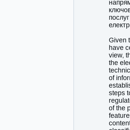
напрям
ключов
послуг
електр
Given t
have co
view, t
the ele
technic
of info
establi
steps t
regulat
of the 
feature
content