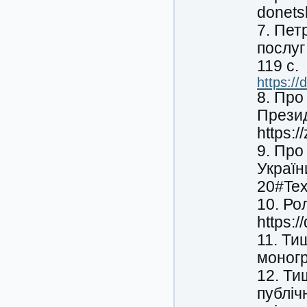
donets
7. Пет
послуг
119 c.
https:/
8. Про
Презид
https:
9. Про
Україн
20#Tex
10. Ро
https:/
11. Ти
моногр
12. Ти
публіч