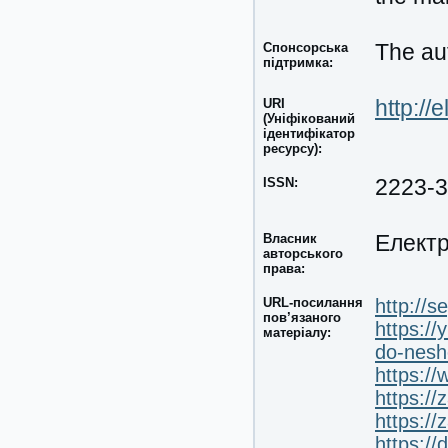
Спонсорська
The aut
підтримка:
URI
http://
(Уніфікований
ідентифікатор
ресурсу):
ISSN:
2223-
Власник
Електр
авторського
права:
URL-посилання
http://s
пов’язаного
https://
матеріалу:
do-nesh
https:/
https:/
https:/
https://