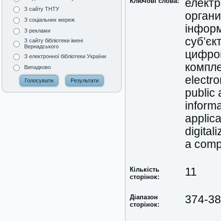
Ключові слова:
електр
З сайту ТНТУ
органи
З соціальних мереж
інформ
З реклами
суб’єк
З сайту бібліотеки імені
Вернадського
цифров
З електронної бібліотеки України
компле
Випадково
electro
public 
informa
applica
digitali
a compr
Кількість
11
сторінок:
Діапазон
374-3
сторінок: