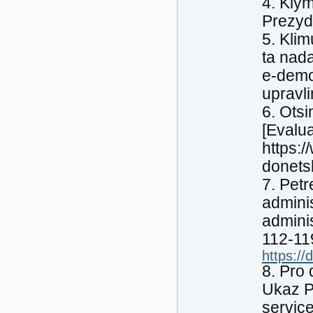
4. Klym
Prezyde
5. Kli
ta nad
e-demo
upravli
6. Ots
[Evalua
https:
donets
7. Pet
adminis
adminis
112-11
https:/
8. Pro
Ukaz P
service