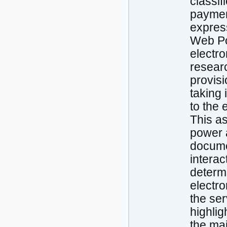
classif
payment
express
Web Por
electro
researc
provisi
taking 
to the 
This as
power a
docume
interac
determi
electro
the ser
highlig
the mai