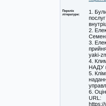
Перелік
1. Бул
літератури:
послуг
внутрі
2. Еле
Семенч
3. Еле
прийня
yaki-z
4. Клим
НАДУ п
5. Клі
наданн
управлі
6. Оці
URL:
https: