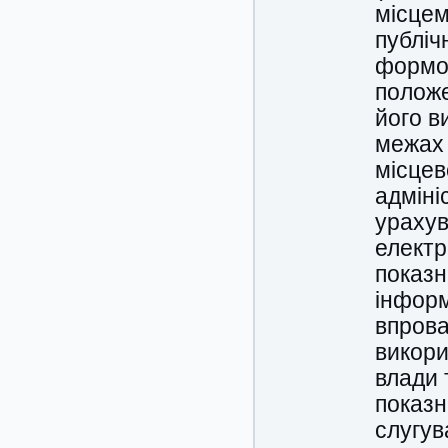
місцем
публіч
формою
положе
його в
межах 
місцев
адміні
урахув
електр
показн
інформ
впрова
викори
влади 
показн
слугув