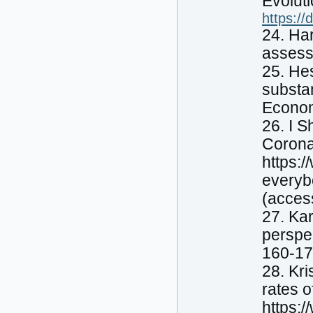
Evolut
https:/
24. Har
assess
25. He
substan
Econom
26. I 
Corona
https:
everyb
(acces
27. Kar
perspe
160-17
28. Kr
rates o
https: