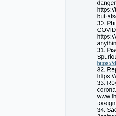
danger
https:
but-al
30. Phi
COVID1
https:
anythi
31. Pi
Spuriou
https:/
32. Re
https:
33. Roy
corona
www.th
foreig
34. Sa