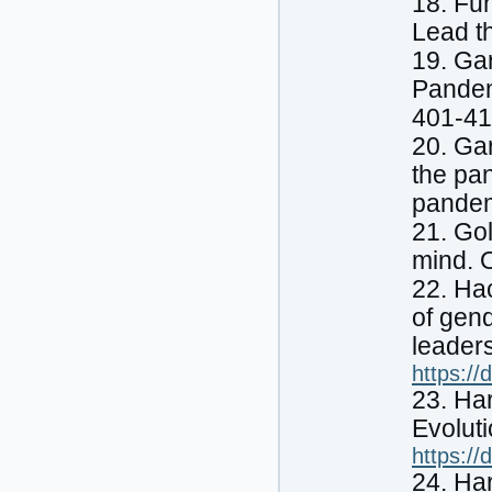
18. Fu
Lead t
19. Gar
Pandem
401-41
20. Gar
the pan
pande
21. Gol
mind. O
22. Hac
of gend
leaders
https:/
23. Har
Evolut
https:/
24. Har