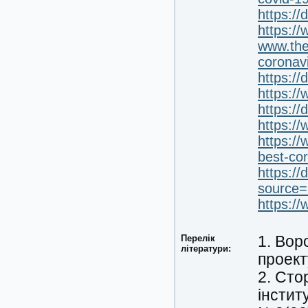
https:/
https://
www.the
coronavi
https://
https:/
https:/
https:/
https:/
best-co
https:/
source
https:/
Перелік
1. Вор
літератури:
проект
2. Cто
інстит