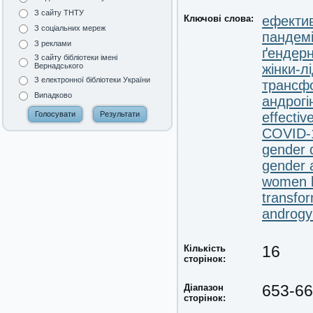
З сайту ТНТУ
Ключові слова:
ефекти
З соціальних мереж
пандем
З реклами
ґендерн
З сайту бібліотеки імені
жінки-л
Вернадського
З електронної бібліотеки України
трансфо
Випадково
андрогі
effecti
COVID-
gender 
gender 
women l
transfor
androg
Кількість
16
сторінок:
Діапазон
653-6
сторінок: