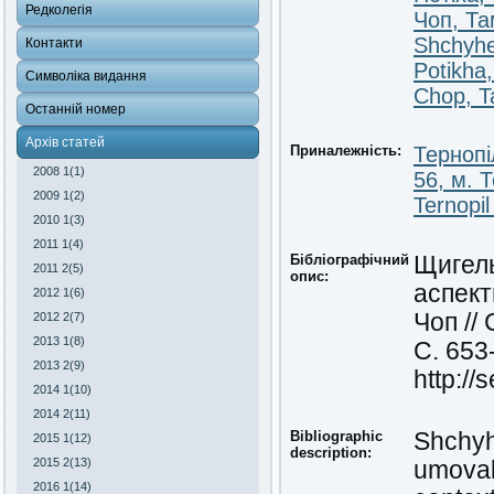
Редколегія
Чоп, Т
Shchyhe
Контакти
Potikha
Символіка видання
Chop, 
Останній номер
Архів статей
Приналежність:
Тернопі
2008 1(1)
56, м. 
2009 1(2)
Ternopil
2010 1(3)
2011 1(4)
Бібліографічний
Щигель
2011 2(5)
опис:
аспект
2012 1(6)
Чоп //
2012 2(7)
2013 1(8)
С. 653
2013 2(9)
http:/
2014 1(10)
2014 2(11)
Bibliographic
Shchyhe
2015 1(12)
description:
2015 2(13)
umovak
2016 1(14)