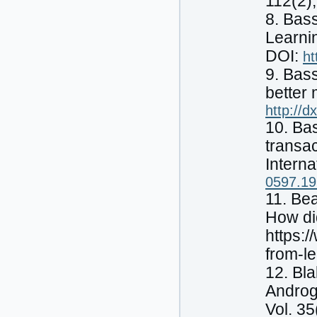
112(2)
8. Bass
Learnin
DOI:
ht
9. Bass
better
http://
10. Bas
transa
Interna
0597.19
11. Be
How di
https:
from-l
12. Bla
Androg
Vol. 35