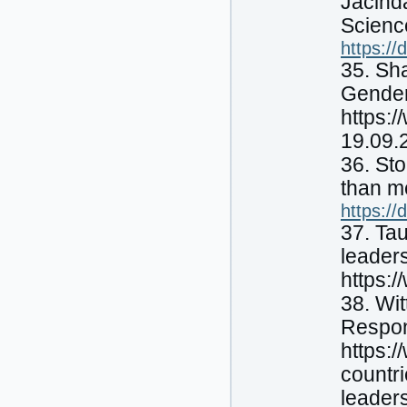
Jacind
Science
https://
35. Sh
Gender
https:
19.09.
36. Sto
than m
https:/
37. Ta
leaders
https:
38. Wi
Respo
https:
countr
leader