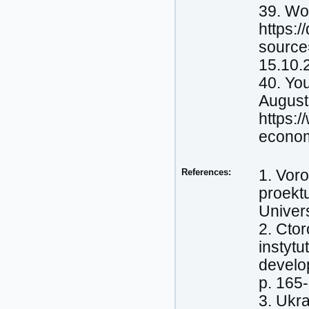
39. Wo
https:
sourc
15.10.
40. Yo
August.
https:
econom
References:
1. Voro
proektu
Univers
2. Ctor
instytu
develop
р. 165
3. Ukr