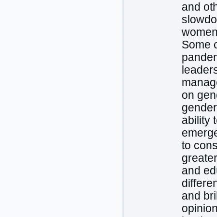
and ot
slowdo
women-
Some c
pandem
leaders
managem
on gend
gender 
ability
emergen
to cons
greater
and edu
differe
and br
opinio