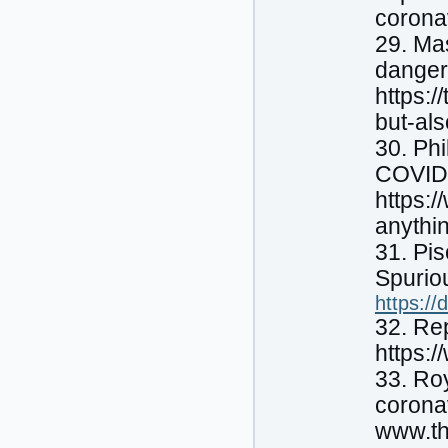
corona
29. Ma
danger
https:
but-al
30. Phi
COVID1
https:
anythi
31. Pi
Spuriou
https:/
32. Re
https:
33. Roy
corona
www.th