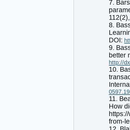
7. Bars
parame
112(2)
8. Bass
Learnin
DOI:
ht
9. Bass
better
http://
10. Bas
transa
Interna
0597.19
11. Be
How di
https:
from-l
12. Bla