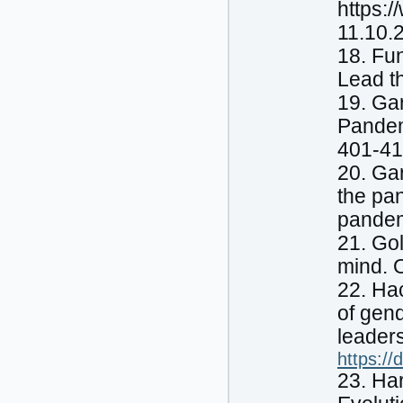
https:
11.10.
18. Fu
Lead t
19. Gar
Pandem
401-41
20. Gar
the pan
pande
21. Gol
mind. O
22. Hac
of gend
leaders
https:/
23. Har