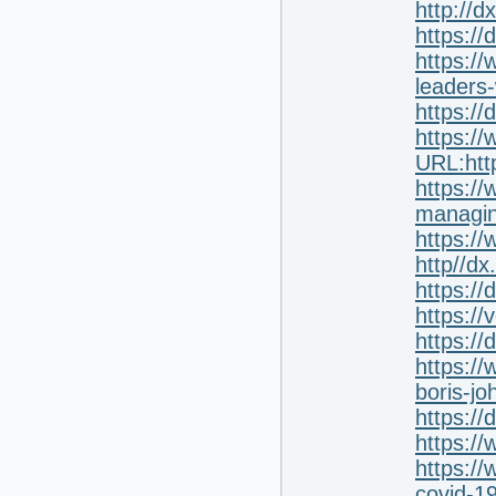
http://
https://
https:/
leaders
https:/
https://
URL:htt
https:/
managin
https:/
http//d
https:/
https://
https://
https:/
boris-j
https:/
https:/
https:/
covid-1