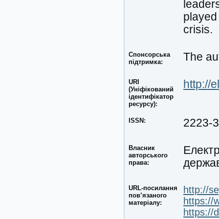
leaders
played
crisis.
Спонсорська
The aut
підтримка:
URI
http://
(Уніфікований
ідентифікатор
ресурсу):
ISSN:
2223-
Власник
Електр
авторського
держа
права:
URL-посилання
http://s
пов’язаного
https:/
матеріалу:
https:/