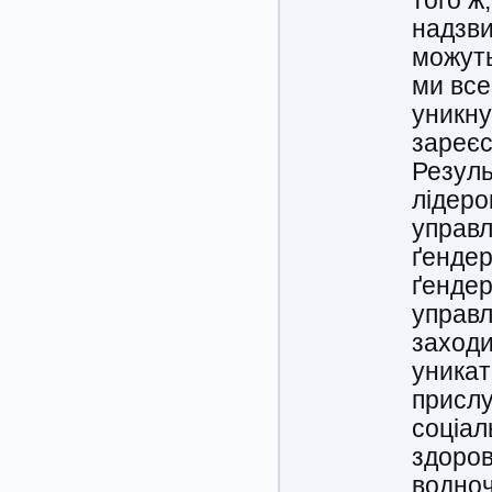
того ж
надзви
можуть
ми все
уникну
зареєс
Резуль
лідеро
управл
ґендер
ґендер
управл
заходи
уникат
прислу
соціал
здоров
водноч