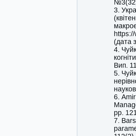
№3(32)
3. Укр
(квіте
макрое
https:
(дата 
4. Чуй
когніт
Вип. 1
5. Чуй
нерівн
науков
6. Amir
Manage
рр. 12
7. Bars
parame