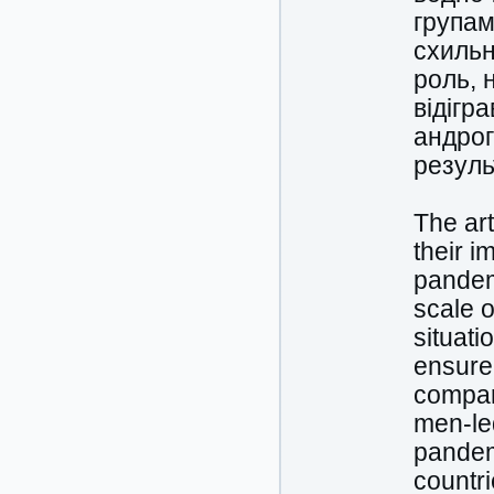
групам
схильн
роль, 
відігр
андрог
резуль
The art
their 
pandemi
scale o
situati
ensure
compar
men-le
pandemi
countr