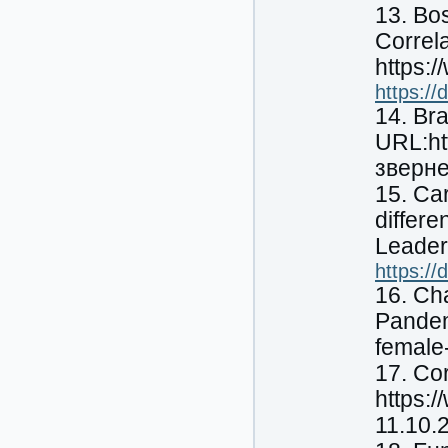
13. Bos
Correla
https:
https://
14. Bra
URL:ht
зверне
15. Car
differe
Leader
https:/
16. Ch
Pandem
female
17. Cor
https:
11.10.