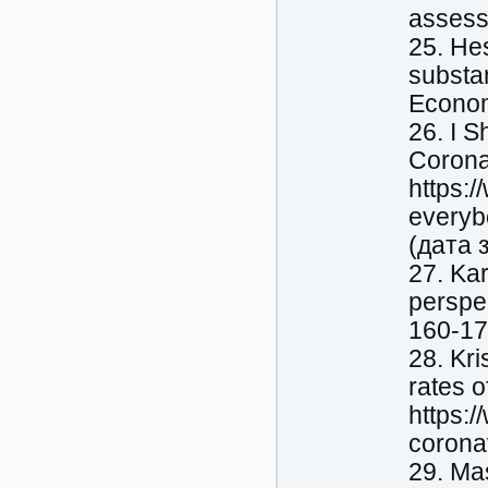
assess
25. He
substan
Econom
26. I 
Corona
https:
everyb
(дата 
27. Kar
perspe
160-17
28. Kr
rates o
https:
corona
29. Ma