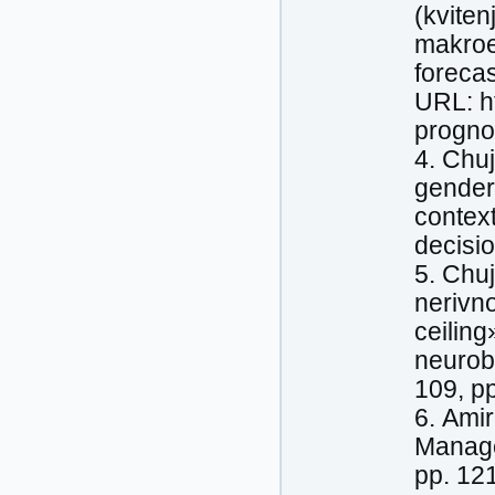
(kvite
makroe
foreca
URL: h
progno
4. Chu
gendern
contex
decisio
5. Chuj
nerivno
ceiling
neurobi
109, р
6. Amir
Manage
рр. 12