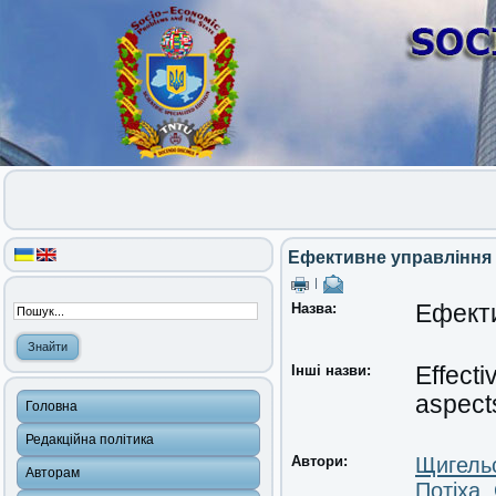
Ефективне управління 
|
Назва:
Ефекти
Інші назви:
Effect
aspect
Головна
Редакційна політика
Автори:
Щигельс
Авторам
Потіха,