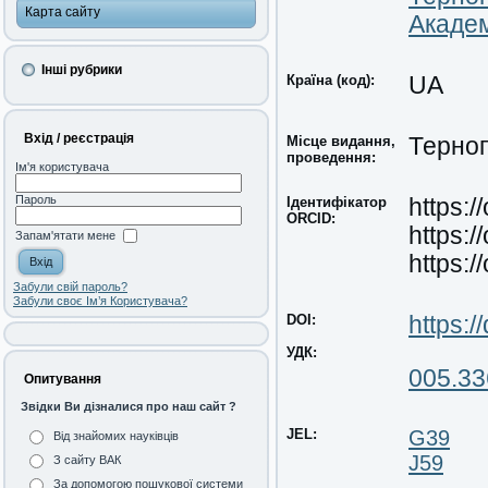
Карта сайту
Академ
Інші рубрики
Країна (код):
UA
Вхід / реєстрація
Місце видання,
Терноп
проведення:
Ім'я користувача
Пароль
Ідентифікатор
https:
ORCID:
https:
Запам'ятати мене
https:
Забули свій пароль?
Забули своє Ім’я Користувача?
DOI:
https:
УДК:
005.33
Опитування
Звідки Ви дізналися про наш сайт ?
JEL:
G39
Від знайомих науківців
J59
З сайту ВАК
За допомогою пошукової системи