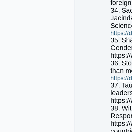
foreig
34. Sa
Jacind
Science
https://
35. Sh
Gender
https:
36. Sto
than m
https:/
37. Ta
leaders
https:
38. Wi
Respo
https:
countr