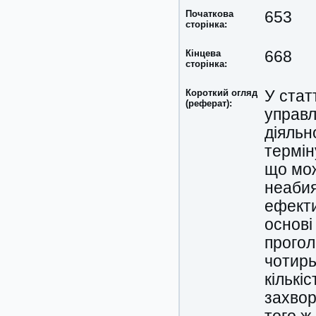
Початкова
653
сторінка:
Кінцева
668
сторінка:
Короткий огляд
У стат
(реферат):
управл
діяльн
термін
що мож
неабия
ефекти
основі
прогол
чотирь
кількі
захвор