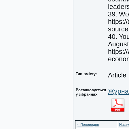
leader
39. Wo
https:
source
40. Yo
August.
https:
econom
Тип вмісту:
Article
Розташовується
Журнал
у зібраннях:
< Попередня
Насту