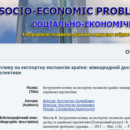
Опуб
пливу на експортну експансію країни: міжнародний дос
рспективи
Назва:
Інструменти впливу на експортну експансію країни: міжнар
(Title)
українські перспективи
Автори:
Фліссак, Костянтин Андрійович
(Authors)
Флиссак, Костянтин Андреевич
Flissak, Constantine Andriyovych
Бібліографічний опис:
Фліссак К. Інструменти впливу на експортну експансію кра
bliographic description)
досвід та українські перспективи [Електронний ресурс] / К. 
економічні проблеми і держава. — 2011. — Вип. 1 (4). — 