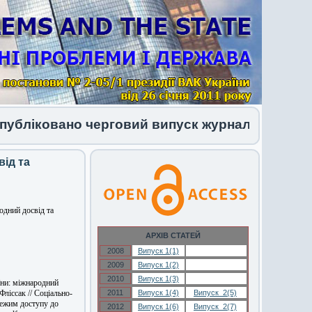
ліковано черговий випуск журналу 1 (34) 2026
від та
одний досвід та
АРХІВ СТАТЕЙ
2008
Випуск 1(1)
Випуск 1(1)
2009
Випуск 1(2)
Випуск 1(2)
2010
Випуск 1(3)
Випуск 1(3)
їни: міжнародний
Фліссак // Соціально-
2011
Випуск 1(4)
Випуск 2(5)
Режим доступу до
2012
Випуск 1(6)
Випуск 2(7)