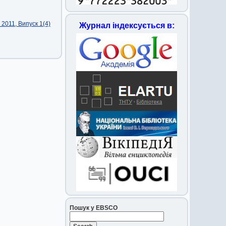
2011, Випуск 1(4)
Журнал індексується в:
Пошук у EBSCO