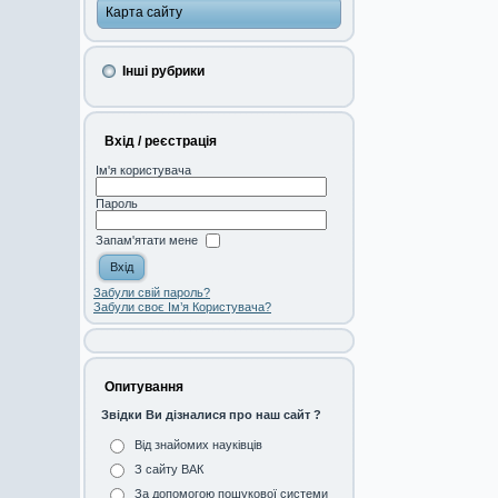
Карта сайту
Інші рубрики
Вхід / реєстрація
Ім'я користувача
Пароль
Запам'ятати мене
Забули свій пароль?
Забули своє Ім’я Користувача?
Опитування
Звідки Ви дізналися про наш сайт ?
Від знайомих науківців
З сайту ВАК
За допомогою пошукової системи