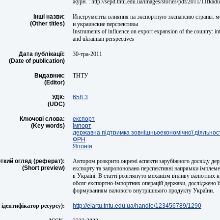
журн. : http://sepd.tntu.edu.ua/images/stories/pdf/2011/11fkad
Інші назви:
Инструменты влияния на экспортную экспансию страны: 
(Other titles)
и украинские перспективы
Instruments of influence on export expansion of the country: in
and ukrainian perspectives
Дата публікації:
30-тра-2011
(Date of publication)
Видавник:
ТНТУ
(Editor)
УДК:
658.3
(UDC)
Ключові слова:
експорт
(Key words)
імпорт
державна підтримка зовнішньоекономічної діяльнос
ФРН
Японія
ткий огляд (реферат):
Автором розкрито окремі аспекти зарубіжного досвіду де
(Short preview)
експорту та запропоновано перспективні напрямки імплемен
в Україні. В статті розглянуто механізм впливу валютних к
обсяг експортно-імпортних операцій держави, досліджено ї
формуванням валового внутрішнього продукту України.
ідентифікатор ресурсу):
http://elartu.tntu.edu.ua/handle/123456789/1290