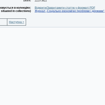
ISSN:
2223-3822
овується в колекціях:
Відкрити/Завантажити статтю у форматі PDF
s situated in collections)
Журнал „Соціально-економічні проблеми і держава“, 
Наступна >