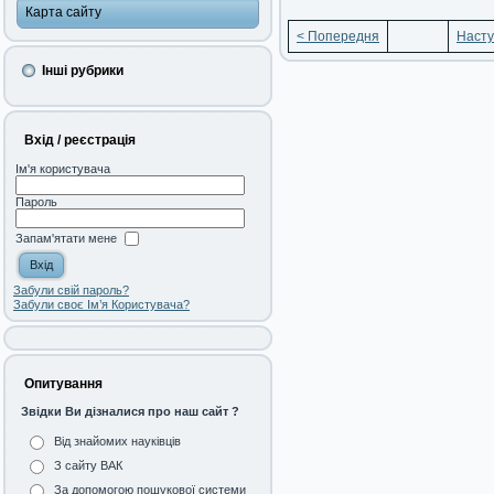
Карта сайту
< Попередня
Насту
Інші рубрики
Вхід / реєстрація
Ім'я користувача
Пароль
Запам'ятати мене
Забули свій пароль?
Забули своє Ім’я Користувача?
Опитування
Звідки Ви дізналися про наш сайт ?
Від знайомих науківців
З сайту ВАК
За допомогою пошукової системи