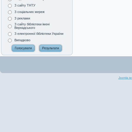
З сайту ТНТУ
З соціальних мереж
З реклами
З сайту бібліотеки імені
Вернадського
З електронної бібліотеки України
Випадково
Joomla te