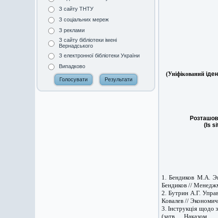
З сайту ТНТУ
З соціальних мереж
З реклами
З сайту бібліотеки імені
Вернадського
З електронної бібліотеки України
Випадково
(Уніфікований
іде
Розташову
(Is s
1. Бендиков М.А. Э
Бендиков // Менеджме
2. Бутрин А.Г. Упр
Ковалев // Экономиче
3. Інструкція щодо 
(затв. Наказом 