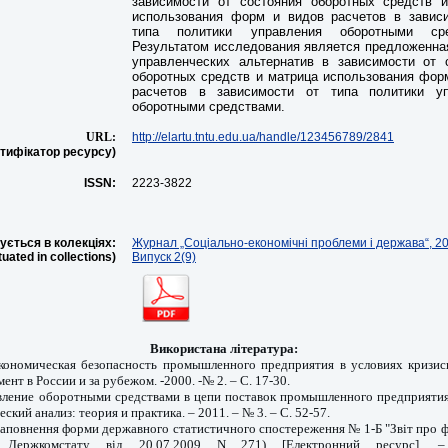
зависимости от состояния оборотных средств 
использования форм и видов расчетов в завис
типа политики управления оборотными сре
Результатом исследования является предложенна
управленческих альтернатив в зависимости от 
оборотных средств и матрица использования фор
расчетов в зависимости от типа политики уп
оборотными средствами.
URL:
http://elartu.tntu.edu.ua/handle/123456789/2841
нтифікатор ресурсу)
ISSN:
2223-3822
ється в колекціях:
Журнал „Соціально-економічні проблеми і держава“, 20
ituated in collections)
Випуск 2(9)
Використана література:
кономическая безопасность промышленного предприятия в условиях кризис
нт в России и за рубежом. -2000. -№ 2. – С. 17-30.
авление оборотными средствами в цепи поставок промышленного предприятия /
ский анализ: теория и практика. – 2011. – № 3. – С. 52-57.
заповнення форми державного статистичного спостереження № 1-Б "Звіт про ф
Держкомстату від 20.07.2009 N 271) [Електронний ресурс]. 