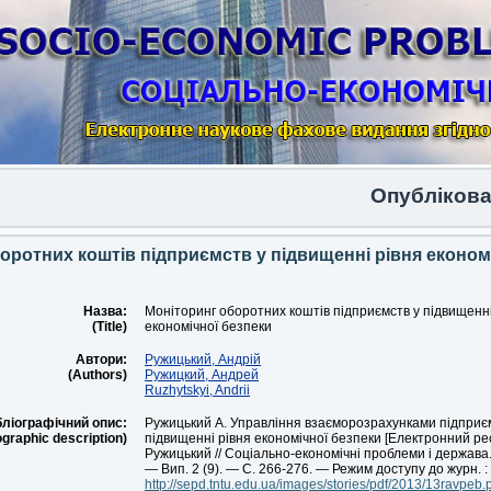
Опубліковано чер
оротних коштів підприємств у підвищенні рівня економ
Назва:
Моніторинг оборотних коштів підприємств у підвищенні
(Title)
економічної безпеки
Автори:
Ружицький, Андрій
(Authors)
Ружицкий, Андрей
Ruzhytskyi, Andrii
бліографічний опис:
Ружицький А. Управління взаєморозрахунками підприє
ographic description)
підвищенні рівня економічної безпеки [Електронний ресу
Ружицький // Соціально-економічні проблеми і держава
— Вип. 2 (9). — С. 266-276. — Режим доступу до журн. :
http://sepd.tntu.edu.ua/images/stories/pdf/2013/13ravpeb.p