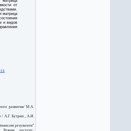
и матрица
имости от
дствами.
я матрица
состояния
м и видов
равления
13,
ного развития/ М.А.
 А.Г. Бутрин , А.И.
інансові результати"
– Режим доступу: