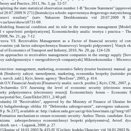
eory and Practice, 2011, No. 3, pp. 52-57.
ompleting the state statistical observation number 1-B "Income Statement" (approved
 of 20.07.2009 N 271) [Instrukciya schodo zapovnennya dergavnogo statystichno
nsovi rezultaty” (zatv. Nakazom Derzhkomstatu vid 20.07.2009 N 271
ov.ua/laws/show/z0731-09.
 Modeling financial condition and its role in the enterprise management [Model
l v upravlenii predpriyatiyem]. Economicheskiy analiz: teoriya i practica – T
2008, No. 21, pp. 7-12.
yzova V.S. Receivables Management as a Factor of financial security of co
ovanistu yak factor zabezpechennya finansovoyi bezpeki pidpyemstv]. Visnyk ek
al of Economics of Transport and Industry, 2010, No. 29, pp. 124-126.
rn approaches to receivables management companies in the energy supply [S
koy zadolgennostyu v energozbitovyh companiyah]. Mikroekonomika – Microeco
otection: management, marketing, economics Safety (tourist business): manual. gui
rk [Strahoviy zahyst: menedjment, marketing, economika bezpeky (turistske pi
ch. navch. zakl.]. Kyiv, Intern. agency "BeeZone", 2005, p. 414.
ish O.V. Financial Analysis [Finansoviy analiz: navch. posibn.]. Kyiv, CNL, 2007, p
Ovcharenko O.V. Assessing the level of economic security (electronic resou
eky pidpriyemstva (electronniy resurs)]. Economichniy forum – Economic 
.ua/portal/Soc_Gum/Ekfor/2011_2/40.pdf.
andards) 10 "Receivables", approved by the Ministry of Finance of Ukraine 
rt) buhgalterskogo obliku 10 “Debitorska zaborgovanist”, zatvergeno nakazom M
9 р. № 237], available at: http://zakon.rada.gov.ua/cgi-bin/laws/main.cgi?nreg=z0
Formation mechanism to ensure economic security: Author. Thesis. candidate. Eco
izmu zabezpechennya economichnoyi bezpeki pidpriyemstva]. Avtorf. dys
derzh. un-t. – Lugansk, 2000, p. 27.
f Ukraine of 16.01.2003 № 435-IV [Civilniy kodeks Ukrayiny vid 16.01.2003 № 4