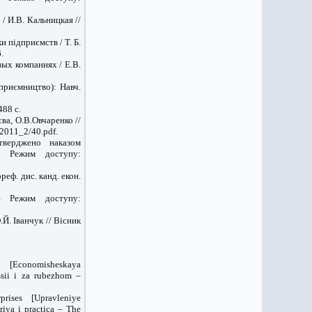
/ И.В. Кальницкая //
 підприємств / Т. Б.
.
ых компаниях / Е.В.
дприємництво): Навч.
488 с.
ва, О.В.Овчаренко //
2011_2/40.pdf.
атверджено наказом
– Режим доступу:
еф. дис. канд. екон.
– Режим доступу:
Й. Іванчук // Вісник
ent [Economisheskaya
sii i za rubezhom –
rprises [Upravleniye
iya i practica – The