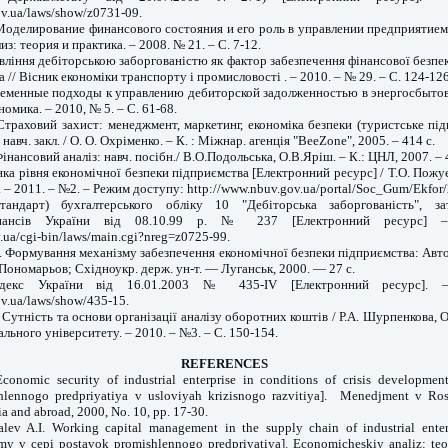
ov.ua/laws/show/z0731-09.
Моделирование финансового состояния и его роль в управлении предприятием 
: теория и практика. – 2008. № 21. – С. 7-12.
равління дебіторською заборгованістю як фактор забезпечення фінансової безпеки
а // Вісник економіки транспорту і промисловості . – 2010. – № 29. – С. 124-126
ременные подходы к управлению дебиторской задолженностью в энергосбытов
омика. – 2010, № 5. – С. 61-68.
Страховий захист: менеджмент, маркетинг, економіка безпеки (туристське пі
 навч. закл. / О. О. Охріменко. – К. : Міжнар. агенція "BeeZone", 2005. – 414 с.
інансовий аналіз: навч. посібн./ В.О.Подольська, О.В.Яріш. – К.: ЦНЛ, 2007. – 
нка рівня економічної безпеки підприємства [Електронний ресурс] / Т.О. Пожує
– 2011. – №2. – Режим доступу: http://www.nbuv.gov.ua/portal/Soc_Gum/Ekfor/
андарт) бухгалтерського обліку 10 "Дебіторська заборгованість", з
інансів України від 08.10.99 р. № 237 [Електронний ресурс] 
v.ua/cgi-bin/laws/main.cgi?nreg=z0725-99.
 Формування механізму забезпечення економічної безпеки підприємства: Автор
. Пономарьов; Східноукр. держ. ун-т. — Луганськ, 2000. — 27 с.
одекс України від 16.01.2003 № 435-IV [Електронний ресурс]. 
ov.ua/laws/show/435-15.
 Сутність та основи організації аналізу оборотних коштів / Р.А. Шурпенкова, О.
льного університету. – 2010. – №3. – С. 150-154.
REFERENCES
onomic security of industrial enterprise in conditions of crisis developm
hlennogo predpriyatiya v usloviyah krizisnogo razvitiya]. Menedjment v Ros
 and abroad, 2000, No. 10, pp. 17-30.
alev A.I. Working capital management in the supply chain of industrial ente
my v cepi postavok promishlennogo predpriyatiya]. Economicheskiy analiz: teor