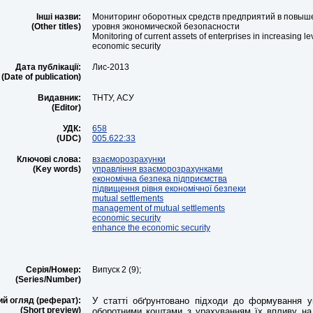
Інші назви:
Мониторинг оборотных средств предприятий в повыш
(Other titles)
уровня экономической безопасности
Monitoring of current assets of enterprises in increasing le
economic security
Дата публікації:
Лис-2013
(Date of publication)
Видавник:
ТНТУ, АСУ
(Editor)
УДК:
658
(UDC)
005.622:33
Ключові слова:
взаєморозрахунки
(Key words)
управління взаєморозрахунками
економічна безпека підприємства
підвищення рівня економічної безпеки
mutual settlements
management of mutual settlements
economic security
enhance the economic security
Серія/Номер:
Випуск 2 (9);
(Series/Number)
ий огляд (реферат):
У статті обґрунтовано підходи до формування у
(Short preview)
оборотними коштами з урахуванням їх впливу на