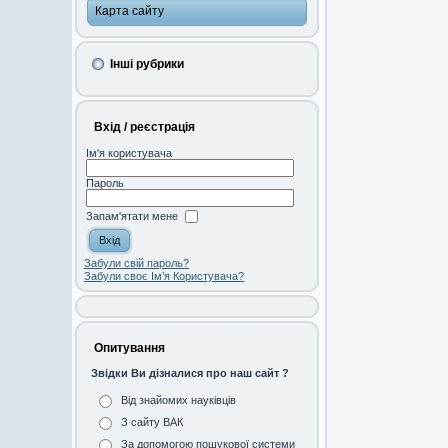
Карта сайту
Інші рубрики
Вхід / реєстрація
Ім'я користувача
Пароль
Запам'ятати мене
Забули свій пароль?
Забули своє Ім’я Користувача?
Опитування
Звідки Ви дізналися про наш сайт ?
Від знайомих науківців
З сайту ВАК
За допомогою пошукової системи