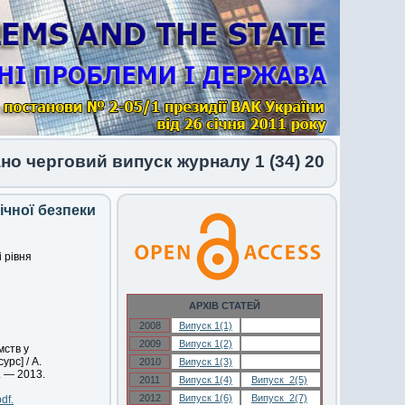
говий випуск журналу 1 (34) 2026
ічної безпеки
 рівня
АРХІВ СТАТЕЙ
2008
Випуск 1(1)
Випуск 1(1)
2009
Випуск 1(2)
Випуск 1(2)
мств у
рс] / А.
2010
Випуск 1(3)
Випуск 1(3)
. — 2013.
2011
Випуск 1(4)
Випуск 2(5)
2012
Випуск 1(6)
Випуск 2(7)
df.