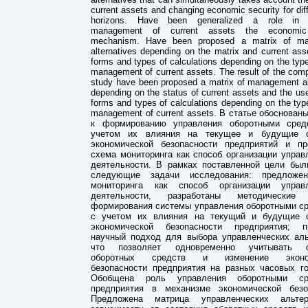
current assets and changing economic security for dif
horizons. Have been generalized a role in e
management of current assets the economic 
mechanism. Have been proposed a matrix of m
alternatives depending on the matrix and current ass
forms and types of calculations depending on the type
management of current assets. The result of the com
study have been proposed a matrix of management al
depending on the status of current assets and the use
forms and types of calculations depending on the type
management of current assets. В статье обоснован
к формированию управления оборотными сред
учетом их влияния на текущее и будущие с
экономической безопасности предприятий и п
схема мониторинга как способ организации управ
деятельности. В рамках поставленной цели бы
следующие задачи исследования: предложе
мониторинга как способ организации управл
деятельности, разработаны методические
формирования системы управления оборотными с
с учетом их влияния на текущий и будущие с
экономической безопасности предприятия; п
научный подход для выбора управленческих аль
что позволяет одновременно учитывать с
оборотных средств и изменение эконом
безопасности предприятия на разных часовых го
Обобщена роль управления оборотными ср
предприятия в механизме экономической безо
Предложена матрица управленческих альте