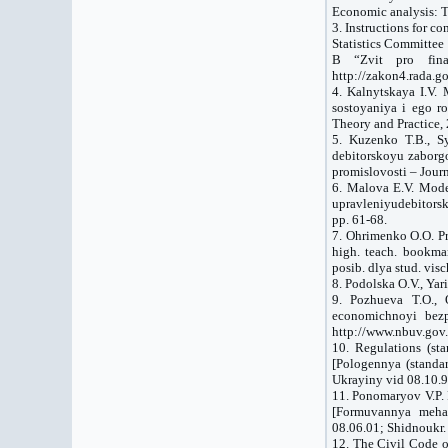
Economic analysis: Th
3. Instructions for c
Statistics Committee
B “Zvit pro fina
http://zakon4.rada.g
4. Kalnytskaya I.V.
sostoyaniya і ego ro
Theory and Practice, 
5. Kuzenko T.B., S
debitorskoyu zaborg
promislovosti – Journ
6. Malova E.V. Mode
upravleniyudebitors
pp. 61-68.
7. Ohrimenko O.O. Pr
high. teach. bookma
posib. dlya stud. vis
8. Podolska O.V., Yar
9. Pozhueva T.O., 
economichnoyi bezp
http://www.nbuv.gov
10. Regulations (st
[Pologennya (standa
Ukrayiny vid 08.10.9
11. Ponomaryov V.P. 
[Formuvannya mehan
08.06.01; Shidnoukr. 
12. The Civil Code o