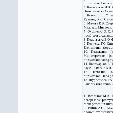
http://zakon4.rada.g
4. Кальницкая И.В. 
Экономический анализ
5. Кузенко Т. Б. Уп
Кузенко, В. С. Сизов
6. Малова Е.В. Сов
Малова // Микроэкон
7. Охріменко О. О. 
посіб. для студ. вищ.
8. Подольська В.О. Ф
9. Пожуєва Т.О. Оці
Економічний форум. 
10. Положення (ст
Міністерством ф
http://zakon.rada.go
11. Пономарьов В.П.
наук: 08.06.01/ В.П
12. Цивільний к
http://zakon2.rada.g
13. Шурпенкова Р.А.
Запорізького націона
1. Bendikov M.A. Ec
bezopasnost promys
Management in Russia
2. Butrin A.G., Kov
oborotnimy sredstva