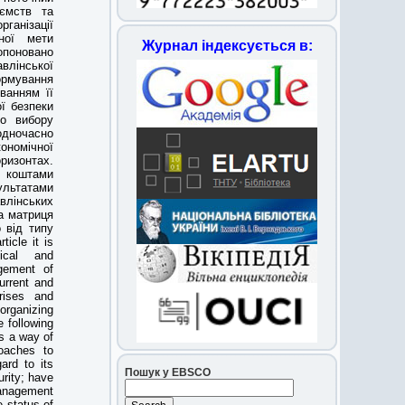
иємств та
ганізації
еної мети
Журнал індексується в:
опоновано
влінської
ормування
ванням її
ї безпеки
до вибору
дночасно
ономічної
изонтах.
 коштами
зультатами
лінських
а матриця
 від типу
icle it is
ical and
gement of
current and
rises and
rganizing
e following
s a way of
roaches to
ard to its
Пошук у EBSCO
urity; have
anagement
e status of