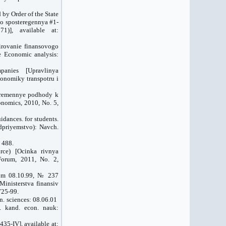
 by Order of the State
go sposteregennya #1-
)], available at:
irovanie finansovogo
he Economic analysis:
mpanies [Upravlinya
onomiky transpotru i
ovremennye podhody k
nomics, 2010, No. 5,
dances. for students.
dpriyemstvo): Navch.
. 488.
rce) [Ocinka rivnya
Forum, 2011, No. 2,
from 08.10.99, № 237
inisterstva finansiv
725-99.
n. sciences: 08.06.01
. kand. econ. nauk:
35-IV], available at: