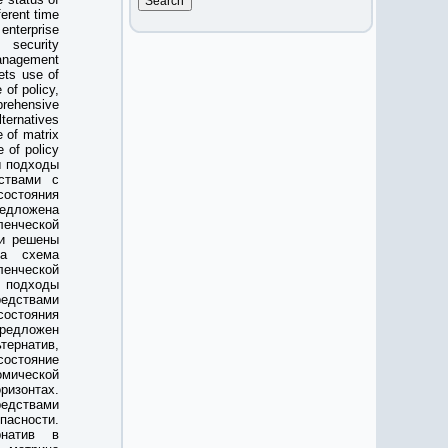
ferent time
nterprise
security
anagement
ets use of
 of policy,
prehensive
ternatives
 of matrix
 of policy
ы подходы
ствами с
остояния
редложена
ленческой
ли решены
на схема
енческой
 подходы
редствами
остояния
редложен
тернатив,
остояние
ической
ризонтах.
едствами
пасности.
рнатив в