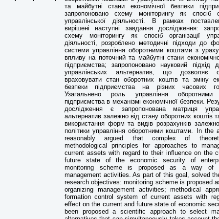
та майбутні стани економічної безпеки підпр
запропоновано схему моніторингу як спосіб ор
управлінської діяльності. В рамках поставл
вирішені наступні завдання дослідження: запр
схему моніторингу як спосіб організації упра
діяльності, розроблено методичні підходи до ф
системи управління оборотними коштами з ураху
впливу на поточний та майбутні стани економічно
підприємства; запропоновано науковий підхід 
управлінських альтернатив, що дозволяє о
враховувати стан оборотних коштів та зміну ек
безпеки підприємства на різних часових гор
Узагальнено роль управління оборотними
підприємства в механізмі економічної безпеки. Ре
дослідження є запропонована матриця управ
альтернатив залежно від стану оборотних коштів т
використання форм та видів розрахунків залежно
політики управління оборотними коштами. In the art
reasonably argued that complex of theoret
methodological principles for approaches to mana
current assets with regard to their influence on the 
future state of the economic security of enterp
monitoring scheme is proposed as a way of o
management activities. As part of this goal, solved th
research objectives: monitoring scheme is proposed a
organizing management activities; methodical app
formation control system of current assets with reg
effect on the current and future state of economic sec
been proposed a scientific approach to select m
alternatives that can simultaneously takes account th