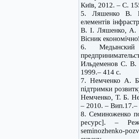
Київ, 2012. – С. 15
5. Ляшенко В. І
елементів інфраст
В. І. Ляшенко, А. 
Вісник економічної
6. Медынский
предпринимательст
Ильдеменов С. В.
1999.– 414 с.
7. Немченко А. Б.
підтримки розвитку
Немченко, Т. Б. Н
– 2010. – Вип.17.–
8. Семиноженко п
ресурс]. – Режим
seminozhenko-pozv
екрану.