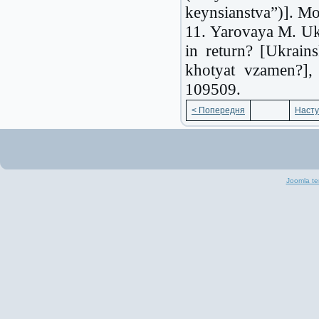
keynsianstva”)]. M
11. Yarovaya M. Ukr
in return? [Ukrains
khotyat vzamen?], 
109509.
< Попередня
Насту
Joomla te