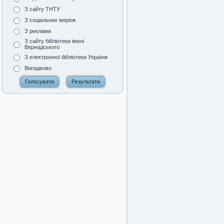
З сайту ТНТУ
З соціальних мереж
З реклами
З сайту бібліотеки імені
Вернадського
З електронної бібліотеки України
Випадково