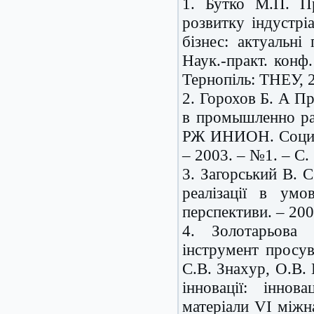
1. Бутко М.П. Пр
розвитку індустрі
бізнес: актуальні
Наук.-практ. конф
Тернопіль: ТНЕУ, 2
2. Горохов Б. А 
в промышленно раз
РЖ ИНИОН. Социал
– 2003. – №1. – С.
3. Загорський В. С
реалізації в умо
перспективи. – 200
4. Зoлoтapьовa 
інструмент просув
C.B. Знaxур, O.B. 
інновації: іннов
матеріали VI міжн