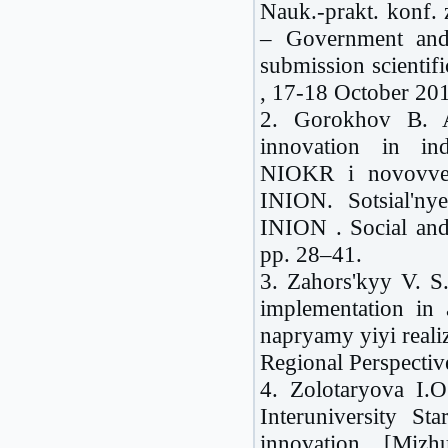
Nauk.-prakt. konf.
– Government and 
submission scientific
, 17-18 October 20
2. Gorokhov B. 
innovation in ind
NIOKR i novovved
INION. Sotsial'ny
INION . Social an
pp. 28–41.
3. Zahors'kyy V. S.
implementation in 
napryamy yiyi reali
Regional Perspectiv
4. Zolotaryova I.
Interuniversity S
innovation [Mizhu