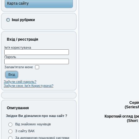
Карта сайту
Інші рубрики
Вхід / реєстрація
Ім'я користувача
Пароль
Запам'ятати мене
Забули свій пароль?
Забули своє Ім’я Користувача?
Сері
(Series
Опитування
Звідки Ви дізналися про наш сайт ?
Короткий огляд (р
(Short
Від знайомих науківців
З сайту ВАК
За допомогою пошукової системи