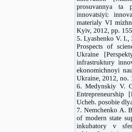
prosuvannya ta p
innovatsiyi: inno
materialy VI mizh
Kyiv, 2012, pp. 15
5. Lyashenko V. I.,
Prospects of scien
Ukraine [Perspek
infrastruktury inn
ekonomichnoyi nau
Ukraine, 2012, no. 
6. Medynskiy V. G
Entrepreneurship [
Ucheb. posobie dly
7. Nemchenko A. B.
of modern state sup
inkubatory v sfe