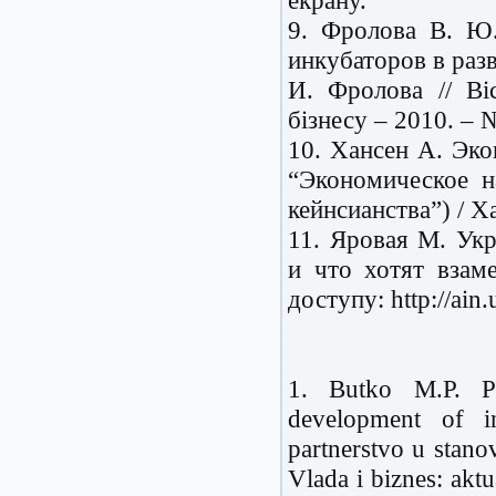
9. Фролова В. Ю.
инкубаторов в раз
И. Фролова // Ві
бізнесу – 2010. – 
10. Хансен А. Эко
“Экономическое на
кейнсианства”) / Х
11. Яровая М. Укр
и что хотят взам
доступу: http://ai
1. Butko M.P. Pu
development of in
partnerstvo u stano
Vlada i biznes: akt