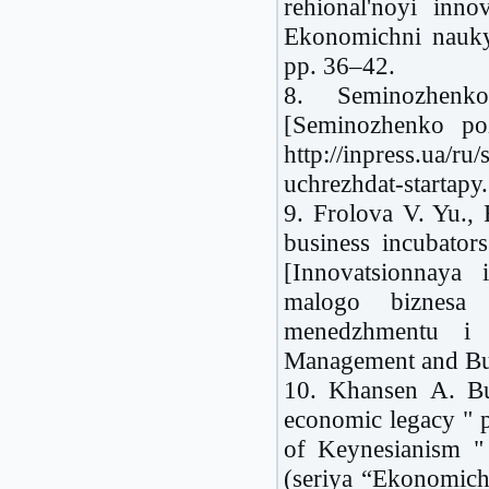
rehional'noyi inno
Ekonomichni nauky
pp. 36–42.
8. Seminozhenko
[Seminozhenko poz
http://inpress.ua/r
uchrezhdat-startapy.
9. Frolova V. Yu., 
business incubator
[Innovatsionnaya i
malogo biznesa U
menedzhmentu і 
Management and Bus
10. Khansen A. Bu
economic legacy " par
of Keynesianism " 
(seriya “Ekonomiches