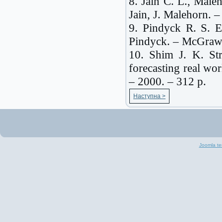
8. Jain C. L., Maleh
Jain, J. Malehorn. –
9. Pindyck R. S. E
Pindyck. – McGrawH
10. Shim J. K. Str
forecasting real wo
– 2000. – 312 p.
Наступна >
Joomla te