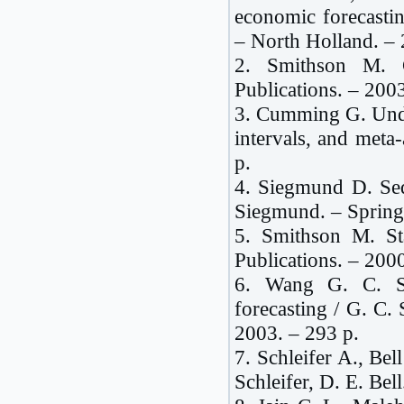
economic forecasti
– North Holland. – 
2. Smithson M. 
Publications. – 2003
3. Cumming G. Under
intervals, and meta
p.
4. Siegmund D. Sequ
Siegmund. – Spring
5. Smithson M. St
Publications. – 2000
6. Wang G. C. S.
forecasting / G. C. 
2003. – 293 p.
7. Schleifer A., Bel
Schleifer, D. E. Bel