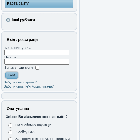
Карта сайту
Інші рубрики
Вхід / реєстрація
Ім'я користувача
Пароль
Запам'ятати мене
Забули свій пароль?
Забули своє Ім’я Користувача?
Опитування
Звідки Ви дізналися про наш сайт ?
Від знайомих науківців
З сайту ВАК
За допомогою пошукової системи