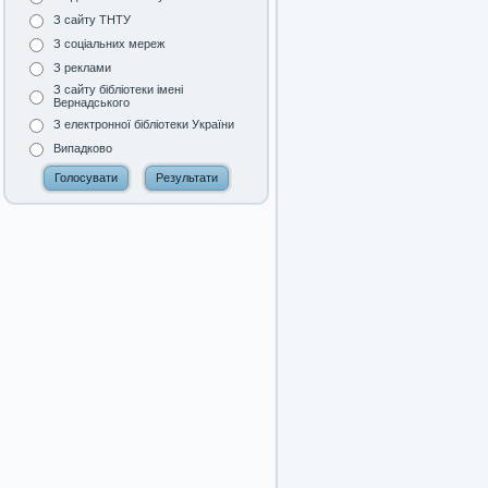
З сайту ТНТУ
З соціальних мереж
З реклами
З сайту бібліотеки імені
Вернадського
З електронної бібліотеки України
Випадково