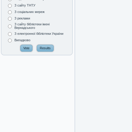
З сайту ТНТУ
З соціальних мереж
З реклами
З сайту бібліотеки імені
Вернадського
З електронної бібліотеки України
Випадково