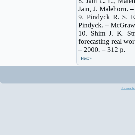
8. Jain C. L., Maleh
Jain, J. Malehorn. –
9. Pindyck R. S. E
Pindyck. – McGrawH
10. Shim J. K. Str
forecasting real wo
– 2000. – 312 p.
Next >
Joomla te