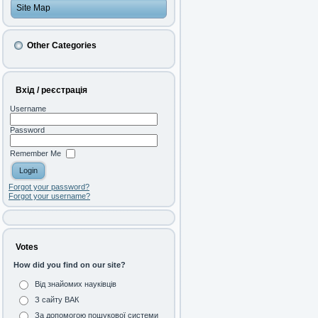
Site Map
Other Categories
Вхід / реєстрація
Username
Password
Remember Me
Forgot your password?
Forgot your username?
Votes
How did you find on our site?
Від знайомих науківців
З сайту ВАК
За допомогою пошукової системи