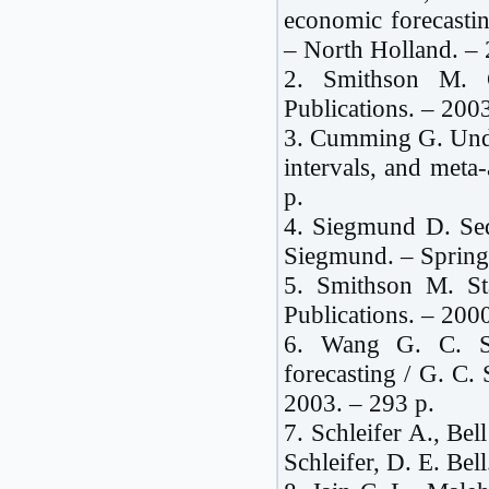
economic forecasti
– North Holland. – 
2. Smithson M. 
Publications. – 2003
3. Cumming G. Under
intervals, and meta
p.
4. Siegmund D. Sequ
Siegmund. – Spring
5. Smithson M. St
Publications. – 2000
6. Wang G. C. S.
forecasting / G. C. 
2003. – 293 p.
7. Schleifer A., Bel
Schleifer, D. E. Bel