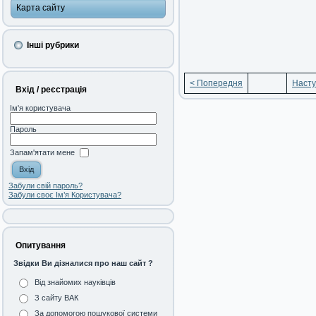
Карта сайту
Інші рубрики
< Попередня
Насту
Вхід / реєстрація
Ім'я користувача
Пароль
Запам'ятати мене
Забули свій пароль?
Забули своє Ім’я Користувача?
Опитування
Звідки Ви дізналися про наш сайт ?
Від знайомих науківців
З сайту ВАК
За допомогою пошукової системи