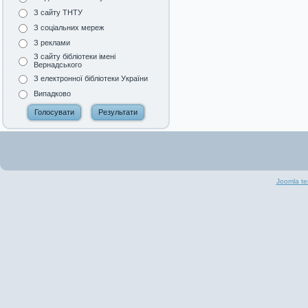
З сайту ТНТУ
З соціальних мереж
З реклами
З сайту бібліотеки імені
Вернадського
З електронної бібліотеки України
Випадково
Joomla te