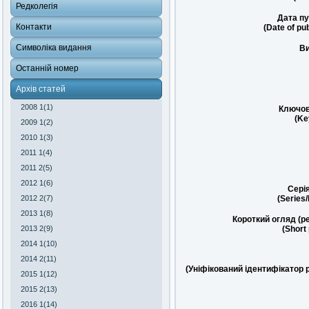
Редколегія
Дата пу
Контакти
(Date of pub
Символіка видання
Ви
Останній номер
Архів статей
2008 1(1)
Ключов
(Ke
2009 1(2)
2010 1(3)
2011 1(4)
2011 2(5)
2012 1(6)
Сері
2012 2(7)
(Series
2013 1(8)
Короткий огляд (р
2013 2(9)
(Short
2014 1(10)
2014 2(11)
(Уніфікований ідентифікатор 
2015 1(12)
2015 2(13)
2016 1(14)