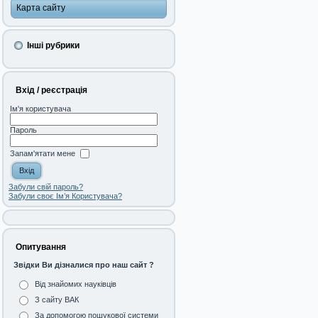
Карта сайту
Інші рубрики
Вхід / реєстрація
Ім'я користувача
Пароль
Запам'ятати мене
Забули свій пароль?
Забули своє Ім’я Користувача?
Опитування
Звідки Ви дізналися про наш сайт ?
Від знайомих науківців
З сайту ВАК
За допомогою пошукової системи