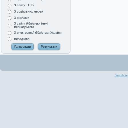
З сайту ТНТУ
З соціальних мереж
З реклами
З сайту бібліотеки імені
Вернадського
З електронної бібліотеки України
Випадково
Joomla te