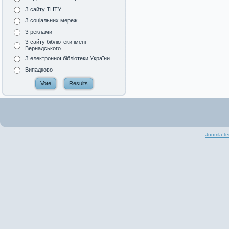
З сайту ТНТУ
З соціальних мереж
З реклами
З сайту бібліотеки імені
Вернадського
З електронної бібліотеки України
Випадково
Joomla te