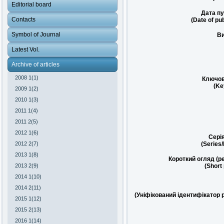
Editorial board
Дата пу
Contacts
(Date of pub
Symbol of Journal
Ви
Latest Vol.
Archive of articles
2008 1(1)
Ключов
(Ke
2009 1(2)
2010 1(3)
2011 1(4)
2011 2(5)
2012 1(6)
Сері
2012 2(7)
(Series
2013 1(8)
Короткий огляд (р
2013 2(9)
(Short
2014 1(10)
2014 2(11)
(Уніфікований ідентифікатор 
2015 1(12)
2015 2(13)
2016 1(14)