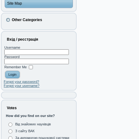
Site Map
Other Categories
Вхід / реєстрація
Username
Password
Remember Me
Forgot your password?
Forgot your username?
Votes
How did you find on our site?
Від знайомих науківців
З сайту ВАК
За допомогою пошукової системи