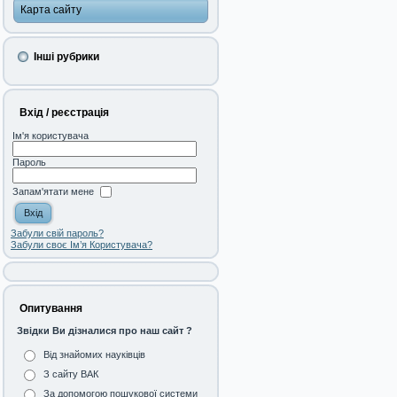
Карта сайту
Інші рубрики
Вхід / реєстрація
Ім'я користувача
Пароль
Запам'ятати мене
Забули свій пароль?
Забули своє Ім’я Користувача?
Опитування
Звідки Ви дізналися про наш сайт ?
Від знайомих науківців
З сайту ВАК
За допомогою пошукової системи