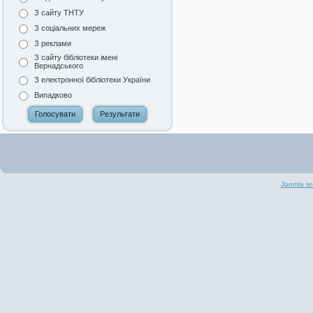
З сайту ТНТУ
З соціальних мереж
З реклами
З сайту бібліотеки імені
Вернадського
З електронної бібліотеки України
Випадково
Joomla te