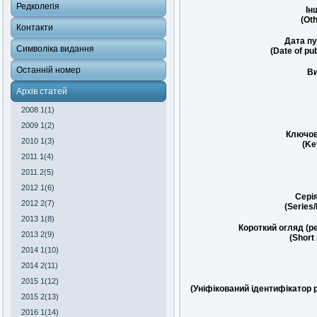
Редколегія
Ін
(Oth
Контакти
Дата пу
Символіка видання
(Date of pub
Останній номер
Ви
Архів статей
2008 1(1)
2009 1(2)
Ключов
2010 1(3)
(Ke
2011 1(4)
2011 2(5)
2012 1(6)
Сері
2012 2(7)
(Series
2013 1(8)
Короткий огляд (р
2013 2(9)
(Short
2014 1(10)
2014 2(11)
2015 1(12)
(Уніфікований ідентифікатор 
2015 2(13)
2016 1(14)