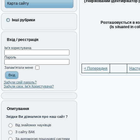
(Уніфікований ідентифікатор 
Карта сайту
Інші рубрики
Розташовується в ко
(Is situated in co
Вхід / реєстрація
Ім'я користувача
Пароль
Запам'ятати мене
< Попередня
Насту
Забули свій пароль?
Забули своє Ім’я Користувача?
Опитування
Звідки Ви дізналися про наш сайт ?
Від знайомих науківців
З сайту ВАК
За допомогою пошукової системи