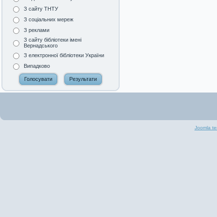
З сайту ТНТУ
З соціальних мереж
З реклами
З сайту бібліотеки імені
Вернадського
З електронної бібліотеки України
Випадково
Joomla te