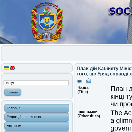
План дій Кабінету Мініс
того, що Уряд справді 
|
Назва:
План д
(Title)
кінці 
чи про
Головна
Інші назви
The Act
(Other titles)
Редакційна політика
a glimm
Авторам
governm