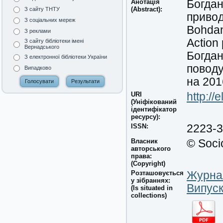
Анотація
Богдан
(Abstract):
З сайту ТНТУ
привод
З соціальних мереж
Bohdan
З реклами
Action
З сайту бібліотеки імені
Вернадського
Богдан
З електронної бібліотеки України
поводу
Випадково
на 201
URI
http:/
(Уніфікований
ідентифікатор
ресурсу):
ISSN:
2223-
Власник
© Soci
авторського
права:
(Copyright)
Розташовується
Журнал
у зібраннях:
Випуск
(Is situated in
collections)