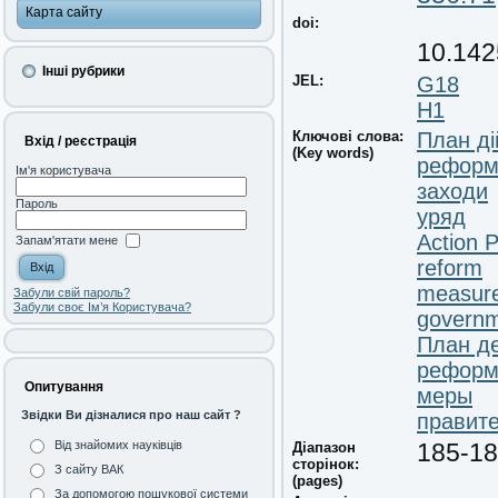
Карта сайту
doi:
10.142
Інші рубрики
JEL:
G18
H1
Ключові слова:
План ді
Вхід / реєстрація
(Key words)
реформ
Ім'я користувача
заходи
Пароль
уряд
Action P
Запам'ятати мене
reform
measur
Забули свій пароль?
Забули своє Ім’я Користувача?
govern
План д
реформ
Опитування
меры
Звідки Ви дізналися про наш сайт ?
правит
Від знайомих науківців
Діапазон
185-1
сторінок:
З сайту ВАК
(pages)
За допомогою пошукової системи