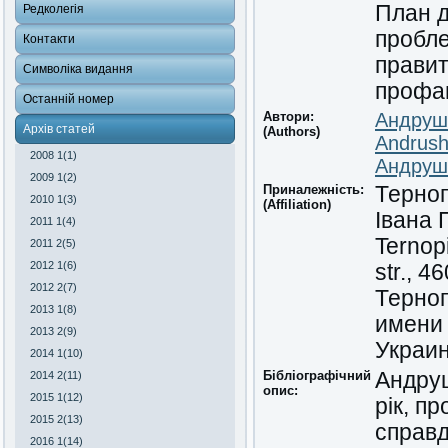
План д
Редколегія
пробле
Контакти
правит
Символіка видання
профа
Останній номер
Автори:
Андруш
Архів статей
(Authors)
Andrush
2008 1(1)
Андруш
2009 1(2)
Приналежність:
Терноп
2010 1(3)
(Affiliation)
Івана 
2011 1(4)
Ternopi
2011 2(5)
2012 1(6)
str., 4
2012 2(7)
Терно
2013 1(8)
имени 
2013 2(9)
Украи
2014 1(10)
Бібліографічний
Андруш
2014 2(11)
опис:
2015 1(12)
рік, п
2015 2(13)
справд
2016 1(14)