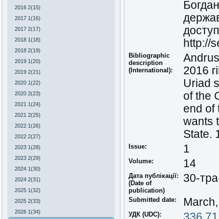
Богдан
2016 2(15)
держав
2017 1(16)
доступ
2017 2(17)
2018 1(18)
http:/
2018 2(19)
Bibliographic
Andrush
2019 1(20)
description
2016 ri
(International):
2019 2(21)
Uriad s
2020 1(22)
of the 
2020 2(23)
2021 1(24)
end of 
2021 2(25)
wants 
2022 1(26)
State.
2022 2(27)
Issue:
1
2023 1(28)
2023 2(29)
Volume:
14
2024 1(30)
Дата публікації:
30-тра
2024 2(31)
(Date of
publication)
2025 1(32)
Submitted date:
March,
2025 2(33)
2026 1(34)
УДК (UDC):
336.71