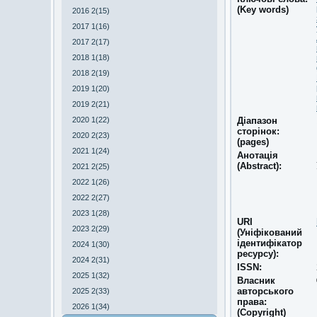
(Key words)
2016 2(15)
2017 1(16)
2017 2(17)
2018 1(18)
2018 2(19)
2019 1(20)
2019 2(21)
2020 1(22)
Діапазон
сторінок:
2020 2(23)
(pages)
2021 1(24)
Анотація
(Abstract):
2021 2(25)
2022 1(26)
2022 2(27)
2023 1(28)
URI
2023 2(29)
(Уніфікований
ідентифікатор
2024 1(30)
ресурсу):
2024 2(31)
ISSN:
2025 1(32)
Власник
авторського
2025 2(33)
права:
2026 1(34)
(Copyright)