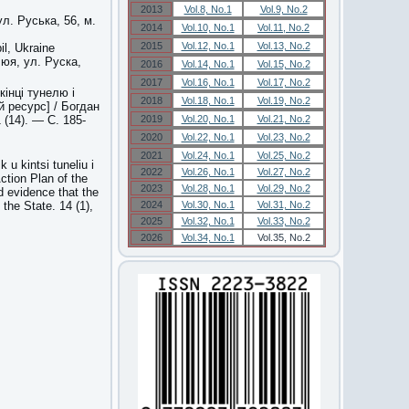
2013
Vol.8, No.1
Vol.9, No.2
л. Руська, 56, м.
2014
Vol.10, No.1
Vol.11, No.2
2015
Vol.12, No.1
Vol.13, No.2
il, Ukraine
юя, ул. Руска,
2016
Vol.14, No.1
Vol.15, No.2
2017
Vol.16, No.1
Vol.17, No.2
кінці тунелю і
2018
Vol.18, No.1
Vol.19, No.2
й ресурс] / Богдан
(14). — С. 185-
2019
Vol.20, No.1
Vol.21, No.2
2020
Vol.22, No.1
Vol.23, No.2
2021
Vol.24, No.1
Vol.25, No.2
 u kintsi tuneliu i
2022
Vol.26, No.1
Vol.27, No.2
ction Plan of the
2023
Vol.28, No.1
Vol.29, No.2
d evidence that the
the State. 14 (1),
2024
Vol.30, No.1
Vol.31, No.2
2025
Vol.32, No.1
Vol.33, No.2
2026
Vol.34, No.1
Vol.35, No.2