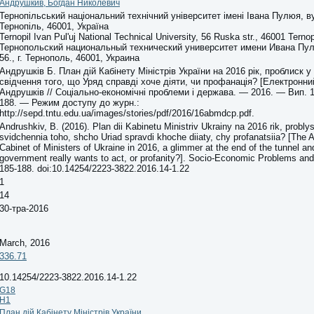
Андрушкив, Богдан Николевич
Тернопільський національний технічний університет імені Івана Пулюя, ву
Тернопіль, 46001, Україна
Ternopil Ivan Pul'uj National Technical University, 56 Ruska str., 46001 Ternop
Тернопольский национальный технический университет имени Ивана Пул
56., г. Тернополь, 46001, Украина
Андрушків Б. План дій Кабінету Міністрів України на 2016 рік, проблиск у 
свідчення того, що Уряд справді хоче діяти, чи профанація? [Електронни
Андрушків // Соціально-економічні проблеми і держава. — 2016. — Вип. 1 
188. — Режим доступу до журн.:
http://sepd.tntu.edu.ua/images/stories/pdf/2016/16abmdcp.pdf.
Andrushkiv, B. (2016). Plan dii Kabinetu Ministriv Ukrainy na 2016 rik, problysk
svidchennia toho, shcho Uriad spravdi khoche diiaty, chy profanatsiia? [The A
Cabinet of Ministers of Ukraine in 2016, a glimmer at the end of the tunnel an
government really wants to act, or profanity?]. Socio-Economic Problems and 
185-188. doi:10.14254/2223-3822.2016.14-1.22
1
14
30-тра-2016
March, 2016
336.71
10.14254/2223-3822.2016.14-1.22
G18
H1
План дій Кабінету Міністрів України