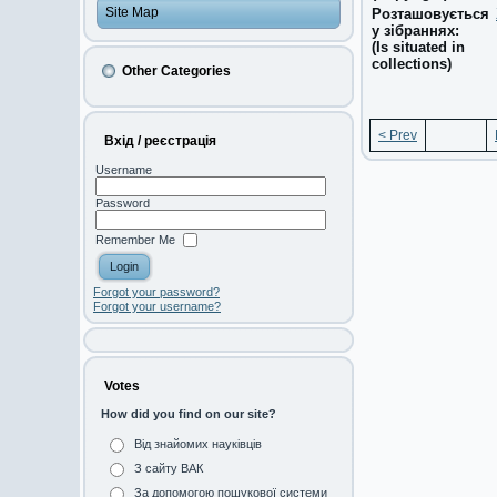
Site Map
Розташовується
у зібраннях:
(Is situated in
collections)
Other Categories
< Prev
Вхід / реєстрація
Username
Password
Remember Me
Forgot your password?
Forgot your username?
Votes
How did you find on our site?
Від знайомих науківців
З сайту ВАК
За допомогою пошукової системи