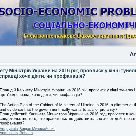
Anothe
ету Міністрів України на 2016 рік, проблиск у кінці тунел
справді хоче діяти, чи профанація?
План дій Кабінету Міністрів України на 2016 рік, проблиск у кінці тунелю і
що Уряд справді хоче діяти, чи профанація?
The Action Plan of the Cabinet of Ministers of Ukraine in 2016, a glimmer at t
and evidence that the government really wants to act, or profanity?
План действий Кабинета Министров Украины на 2016 год, проблеск в кон
свидетельство того, что правительство действительно хочет действоват
профанация?
Андрушків, Богдан Миколайович
Andrushkiv, Bohdan