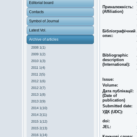
Editorial board
Приналежність:
(Affiliation)
Contacts
Symbol of Journal
Latest Vol.
Бібліографічний
опис:
Archive of articles
2008 1(1)
2009 1(2)
Bibliographic
description
2010 1(3)
(International):
2011 1(4)
2011 2(5)
Issue:
2012 1(6)
Volume:
2012 2(7)
Дата публікації:
2013 1(8)
(Date of
publication)
2013 2(9)
Submitted date:
2014 1(10)
УДК (UDC):
2014 2(11)
doi:
2015 1(12)
JEL:
2015 2(13)
2016 1(14)
Ключові слова: