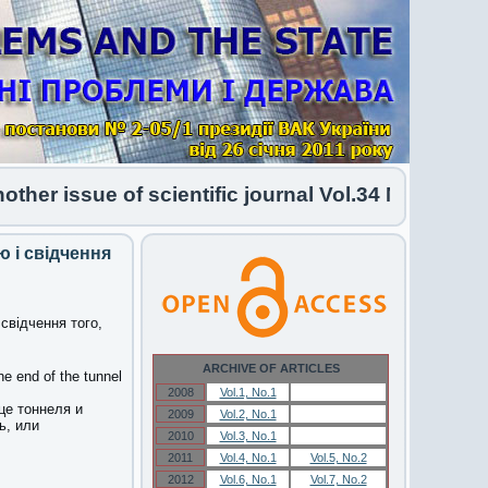
r issue of scientific journal Vol.34 No.1 2026 h
ю і свідчення
 свідчення того,
ARCHIVE OF ARTICLES
he end of the tunnel
2008
Vol.1, No.1
Vol.1, No.1
це тоннеля и
2009
Vol.2, No.1
Vol.2, No.1
ь, или
2010
Vol.3, No.1
Vol.3, No.1
2011
Vol.4, No.1
Vol.5, No.2
2012
Vol.6, No.1
Vol.7, No.2