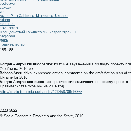
реформа
заходи
уряд
Action Plan Cabinet of Ministers of Ukraine
reform
measures
government
План действий Кабинета Министров Украины
реформа
меры
правительство
185-188
Богдан Андрушків висловлює критичні зауваження з приводу проекту пла
України на 2016 рік
Bohdan Andrushkiv expressed critical comments on the draft Action plan of 
Ukraine for 2016
Богдан Андрушкив выражает критические замечания по поводу проекта 
Правительства Украины на 2016 год
http://elartu.tntu.edu.ua/handle/123456789/16865
2223-3822
© Socio-Economic Problems and the State, 2016