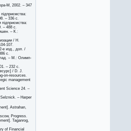
ра-М, 2002. – 347
і підприємства:
8. – 336 с.
м підприємства:
. – 488 с.
шен. – К.:
изации / Н.
104-107.
е изд., доп. /
86 с.
лад. – М.: Олимп-
1. – 232 с.
сурс] / D. J.
ng-on-resources.
rategic management
ent Science 24. –
. Selznick. – Harper
ent]. Astrahan,
oscow, Progress.
ement]. Taganrog,
ry of Financial