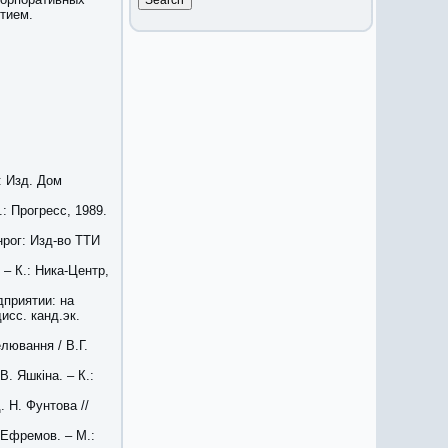
тием.
: Изд. Дом
: Прогресс, 1989.
нрог: Изд-во ТТИ
– К.: Ника-Центр,
дприятии: на
исс. канд.эк.
лювання / В.Г.
В. Яшкіна. – К.:
. Н. Фунтова //
 Ефремов. – М.: