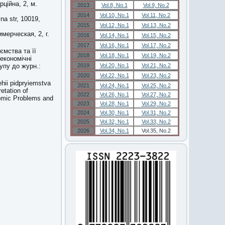
ційна, 2, м.
2013
Vol.8, No.1
Vol.9, No.2
2014
Vol.10, No.1
Vol.11, No.2
na str, 10019,
2015
Vol.12, No.1
Vol.13, No.2
мерческая, 2, г.
2016
Vol.14, No.1
Vol.15, No.2
2017
Vol.16, No.1
Vol.17, No.2
ємства та її
2018
Vol.18, No.1
Vol.19, No.2
-економічні
упу до журн.:
2019
Vol.20, No.1
Vol.21, No.2
2020
Vol.22, No.1
Vol.23, No.2
ehii pidpryiemstva
2021
Vol.24, No.1
Vol.25, No.2
etation of
2022
Vol.26, No.1
Vol.27, No.2
nomic Problems and
2023
Vol.28, No.1
Vol.29, No.2
2024
Vol.30, No.1
Vol.31, No.2
2025
Vol.32, No.1
Vol.33, No.2
2026
Vol.34, No.1
Vol.35, No.2