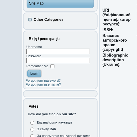
Site Map
URI
(Уніфікований
ідентифікатор
Other Categories
ресурсу):
ISSN:
Власник
Вхід / реєстрація
авторського
права:
Username
(copyright)
Bibliographic
Password
description
(Ukraine):
Remember Me
Forgot your password?
Forgot your username?
Votes
How did you find on our site?
Від знайомих науківців
З сайту ВАК
За допомогою пошукової системи