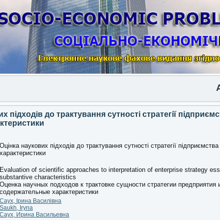
Anothe
х підходів до трактування сутності стратегії підприємст
актеристики
Оцінка наукових підходів до трактування сутності стратегії підприємства т
характеристики
Evaluation of scientific approaches to interpretation of enterprise strategy es
substantive characteristics
Оценка научных подходов к трактовке сущности стратегии предприятия 
содержательные характеристики
Саух, Ірина Василівна
Saukh, Iryna
Саух, Ирина Васильевна