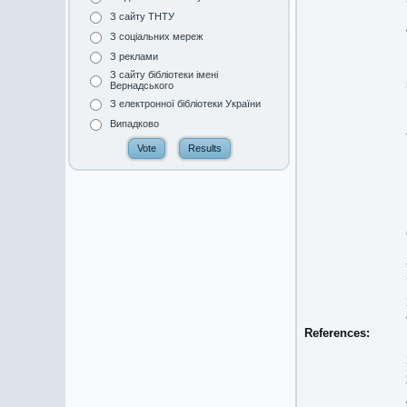
З сайту ТНТУ
З соціальних мереж
З реклами
З сайту бібліотеки імені
Вернадського
З електронної бібліотеки України
Випадково
References: