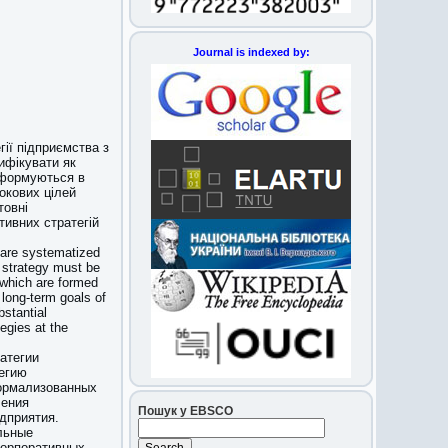
Journal is indexed by:
гії підприємства з
ифікувати як
 формуються в
окових цілей
товні
тивних стратегій
e are systematized
he strategy must be
 which are formed
 long-term goals of
bstantial
tegies at the
атегии
тегию
ормализованных
ления
Пошук у EBSCO
дприятия.
льные
корпоративных