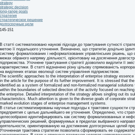
strategy
strategic decision
long-range goals
стратегия
стратегическое решение
долгосрочные цели
145-151
В статті систематизовано наукові підходи до трактування сутності страте
метою її подальшого уточнення. Визначено, що стратегію доцільно ідент
систему формалізованих і неформалізованих управлінських рішень, що
межах обраного напряму діяльності, орієнтовану на досягнення довгостр
підприємства. Уточнене трактування стратегії дозволило виділити її зміс
характеристики. В статті відзначено різну цільову спрямованість корпора
на виділених етапах еволюції систем управління підприємством.
The scientific approaches to the interpretation of enterprise strategy essenc
in the article for the purpose of its further improvement. It is stressed that t
identified as a system of formalized and non-formalized managerial solutions
within the boundaries of selected direction of the activity focused on reaching
the enterprise. Detailed interpretation of the strategy allows singling out its su
characteristics. Much attention is given to the diverse goals of corporate stra
marked evolution stages of enterprise management systems.
В статье систематизированы научные подходы к трактовке сущности стр
предприятия с целью дальнейшего ее уточнения. Определено, что стра
целесообразно идентифицировать как систему формализованных и неф
управленческих решений, формируемых в пределах выбранного направ
деятельности, ориентированную на достижение долгосрочных целей пре
Уточненная трактовка стратегии позволила сформировать ее содержате
характеристики. В статье отмечена различная целевая направленность 