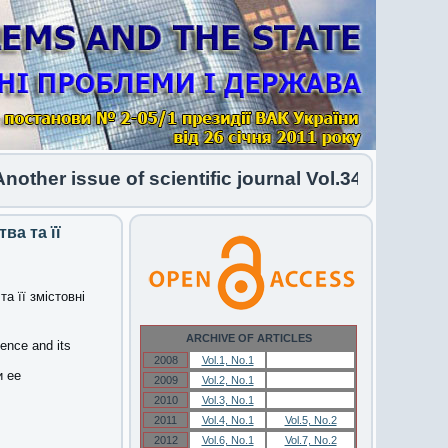
r issue of scientific journal Vol.34 No.1 2026 h
ва та її
а її змістовні
ARCHIVE OF ARTICLES
sence and its
2008
Vol.1, No.1
Vol.1, No.1
и ее
2009
Vol.2, No.1
Vol.2, No.1
2010
Vol.3, No.1
Vol.3, No.1
2011
Vol.4, No.1
Vol.5, No.2
2012
Vol.6, No.1
Vol.7, No.2