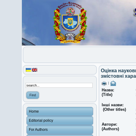
Оцінка наукови
змістовні хар
|
Назва:
(Title)
Інші назви:
(Other titles)
Home
Editorial policy
Автори:
(Authors)
For Authors