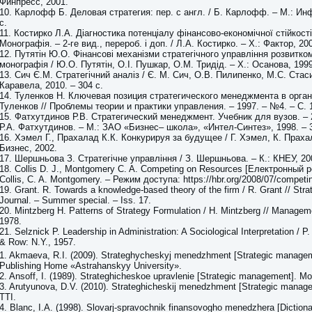
Финпресс, 2001.
10. Карлофф Б. Деловая стратегия: пер. с англ. / Б. Карлофф. – М.: Инф
с.
11. Костирко Л.А. Діагностика потенціалу фінансово-економічної стійкост
Монографія. – 2-ге вид., перероб. і доп. / Л.А. Костирко. – Х.: Фактор, 200
12. Путятін Ю.О. Фінансові механізми стратегічного управління розвитко
монографія / Ю.О. Путятін, О.І. Пушкар, О.М. Тридід. – Х.: Осанова, 1999
13. Сич Є.М. Стратегічний аналіз / Є. М. Сич, О.В. Пилипенко, М.С. Стаси
Каравела, 2010. – 304 с.
14. Туленков Н. Ключевая позиция стратегического менеджмента в орган
Туленков // Проблемы теории и практики управления. – 1997. – №4. – С. 
15. Фатхутдинов Р.В. Стратегический менеджмент. Учебник для вузов. – 2-
Р.А. Фатхутдинов. – М.: ЗАО «Бизнес– школа», «Интел-Синтез», 1998. – 3
16. Хэмел Г., Прахалад К.К. Конкурируя за будущее / Г. Хэмел, К. Праха
Бизнес, 2002.
17. Шершньова З. Стратегічне управління / З. Шершньова. – К.: КНЕУ, 200
18. Collis D. J., Montgomery C. A. Competing on Resources [Електронный ре
Collis, C. A. Montgomery. – Режим доступа: https://hbr.org/2008/07/competi
19. Grant. R. Towards a knowledge-based theory of the firm / R. Grant // St
Journal. – Summer special. – Iss. 17.
20. Mintzberg H. Patterns of Strategy Formulation / H. Mintzberg // Managem
1978.
21. Selznick P. Leadership in Administration: A Sociological Interpretation / P
& Row: N.Y., 1957.
1. Akmaeva, R.I. (2009). Strateghycheskyj menedzhment [Strategic managem
Publishing Home «Astrahanskyy University».
2. Ansoff, I. (1989). Strateghicheskoe upravlenie [Strategic management]. M
3. Arutyunova, D.V. (2010). Strateghicheskij menedzhment [Strategic manag
TTI.
4. Blanc, I.A. (1998). Slovarj-spravochnik finansovogho menedzhera [Dictiona