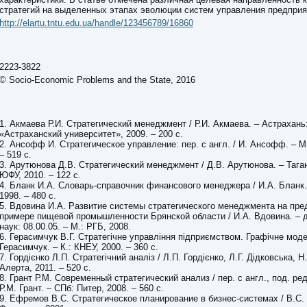
стратегий на выделенных этапах эволюции систем управления предприя
http://elartu.tntu.edu.ua/handle/123456789/16860
2223-3822
© Socio-Economic Problems and the State, 2016
1. Акмаева Р.И. Стратегический менеджмент / Р.И. Акмаева. – Астрахань
«Астраханский университет», 2009. – 200 с.
2. Ансофф И. Стратегическое управление: пер. с англ. / И. Ансофф. – М.
– 519 с.
3. Арутюнова Д.В. Стратегический менеджмент / Д.В. Арутюнова. – Тага
ЮФУ, 2010. – 122 с.
4. Бланк И.А. Словарь-справочник финансового менеджера / И.А. Бланк. 
1998. – 480 с.
5. Вдовина И.А. Развитие системы стратегического менеджмента на пре
примере пищевой промышленности Брянской области / И.А. Вдовина. – д
наук: 08.00.05. – М.: РГБ, 2008.
6. Герасимчук В.Г. Стратегічне управління підприємством. Графічне моде
Герасимчук. – К.: КНЕУ, 2000. – 360 с.
7. Гордієнко Л.П. Стратегічний аналіз / Л.П. Гордієнко, Л.Г. Дідковська, Н.
Алерта, 2011. – 520 с.
8. Грант Р.М. Современный стратегический анализ / пер. с англ., под. ред
Р.М. Грант. – СПб: Питер, 2008. – 560 с.
9. Ефремов В.С. Стратегическое планирование в бизнес-системах / В.С.