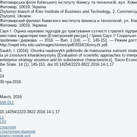
Житомирська філія Київського інституту бізнесу та технологій, вул. Комер
Житомир, 10019, Україна
Zhytomyr branch of Kiev Institute of Business and Technology, 2, Commerciy
Zhytomir, Ukraine
Житомирский филиал Киевского института бизнеса и технологий, ул. Ком
Житомир, 10019, Украина
Саух І. Оцінка наукових підходів до трактування сутності стратегії підпри
змістовні характеристики [Електронний ресурс] / Ірина Саух // Соціально
проблеми і держава. — 2016. — Вип. 1 (14). — С. 145-151. — Режим дост
http://sepd.tntu.edu.ua/images/stories/pdf/2016/16sivyzk.pdf.
Saukh, I. (2016). Otsinka naukovykh pidkhodiv do traktuvannia sutnosti strat
ta yii zmistovni kharakterystyky [Evaluation of scientific approaches to interpr
enterprise strategy essence and its substantive characteristics]. Socio-Eco
the State. 14 (1), 145-151. doi:10.14254/2223-3822.2016.14-1.17
1
14
30-тра-2016
March, 2016
658.012
10.14254/2223-3822.2016.14-1.17
L1
L53
стратегія
стратегічне рішення
довгострокові цілі