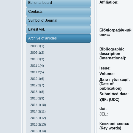
Affiliation:
Editorial board
Contacts
Symbol of Journal
Latest Vol.
Бібліографічний
опис:
Archive of articles
2008 1(1)
Bibliographic
2009 1(2)
description
(International):
2010 1(3)
2011 1(4)
Issue:
2011 2(5)
Volume:
2012 1(6)
Дата публікації:
(Date of
2012 2(7)
publication)
2013 1(8)
Submitted date:
2013 2(9)
УДК: (UDC)
2014 1(10)
doi:
2014 2(11)
JEL:
2015 1(12)
Ключові слова:
2015 2(13)
(Key words)
2016 1(14)