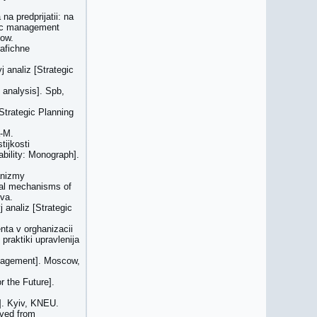
a predprijatii: na
gic management
cow.
afichne
j analiz [Strategic
 analysis]. Spb,
Strategic Planning
a-M.
tijkosti
ability: Monograph].
anizmy
ial mechanisms of
va.
 analiz [Strategic
nta v orghanizacii
praktiki upravlenija
anagement]. Moscow,
r the Future].
]. Kyiv, KNEU.
eved from