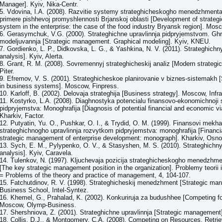
Manager]. Kyiv, Nika-Centr.
5. Vdovina, I.A. (2008). Razvitie systemy strateghicheskogho menedzhmenta n
primere pishhevoj promyshlennosti Brjanskoj oblasti [Development of strate
system in the enterprise: the case of the food industry Bryansk region]. Mos
6. Gerasymchuk, V.G. (2000). Strateghichne upravlinnja pidpryjemstvom. Ghr
modeljuvannja [Strategic management. Graphical modeling]. Kyiv, KNEU.
7. Gordienko, L. P., Didkovska, L. G., & Yashkina, N. V. (2011). Strateghichny
analysis]. Kyiv, Alerta.
8. Grant, R. M. (2008). Sovremennyj strateghicheskij analiz [Modern strategic
Piter.
9. Efremov, V. S. (2001). Strateghicheskoe planirovanie v biznes-sistemakh [
in business systems]. Moscow, Finpress.
10. Karloff, B. (2002). Delovaja strateghija [Business strategy]. Moscow, Infr
11. Kostyrko, L.A. (2008). Diaghnostyka potencialu finansovo-ekonomichnoji s
pidpryjemstva: Monoghrafija [Diagnosis of potential financial and economic vi
Kharkiv, Factor.
12. Putyatin, Yu. O., Pushkar, O. I., & Trydid, O. M. (1999). Finansovi mekh
strateghichnogho upravlinnja rozvytkom pidpryjemstva: monoghrafija [Financ
strategic management of enterprise development: monograph]. Kharkiv, Osno
13. Sych, E. M., Pylypenko, O. V., & Stasyshen, M. S. (2010). Strateghichnyj
analysis]. Kyiv, Caravela.
14. Tulenkov, N. (1997). Kljuchevaja pozicija strateghicheskogho menedzhme
[The key strategic management position in the organization]. Problemy teorii i 
= Problems of the theory and practice of management, 4, 104-107.
15. Fatchutdinov, R. V. (1998). Strateghicheskij menedzhment [Strategic m
Business School, Intel-Syntez.
16. Khemel, G., Prahalad, K. (2002). Konkuriruja za budushhee [Competing fo
Moscow, Olymp-Business.
17. Shershniova, Z. (2001). Strateghichne upravlinnja [Strategic management
18. Collis, D.J., & Montgomery, C.A. (2008). Competing on Resources. Retri