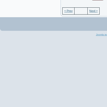
< Prev
Next >
Joomla te