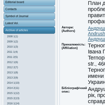
План д
Editorial board
пробле
Contacts
правит
Symbol of Journal
профа
Latest Vol.
Автори:
Андруш
Archive of articles
(Authors)
Andrush
2008 1(1)
Андруш
2009 1(2)
Приналежність:
Терноп
2010 1(3)
(Affiliation)
Івана 
2011 1(4)
Ternopi
2011 2(5)
2012 1(6)
str., 4
2012 2(7)
Терно
2013 1(8)
имени 
2013 2(9)
Украи
2014 1(10)
Бібліографічний
Андруш
2014 2(11)
опис:
2015 1(12)
рік, п
2015 2(13)
справд
2016 1(14)