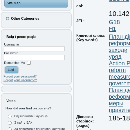
Site Map
doi:
10.142
Other Categories
JEL:
G18
H1
Ключові слова:
План ді
Вхід / реєстрація
(Key words)
реформ
Username
заходи
Password
уряд
Action P
Remember Me
reform
measur
Forgot your password?
Forgot your username?
govern
План д
реформ
Votes
меры
How did you find on our site?
правит
Від знайомих науківців
Діапазон
185-1
сторінок:
З сайту ВАК
(pages)
За допомогою пошукової системи