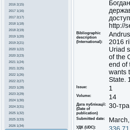
Богдан
2016 2(15)
держав
2017 1(16)
доступ
2017 2(17)
2018 1(18)
http:/
2018 2(19)
Bibliographic
Andrush
2019 1(20)
description
2016 ri
(International):
2019 2(21)
Uriad s
2020 1(22)
of the 
2020 2(23)
2021 1(24)
end of 
2021 2(25)
wants 
2022 1(26)
State.
2022 2(27)
Issue:
1
2023 1(28)
2023 2(29)
Volume:
14
2024 1(30)
Дата публікації:
30-тра
2024 2(31)
(Date of
publication)
2025 1(32)
Submitted date:
March,
2025 2(33)
2026 1(34)
УДК (UDC):
336.71