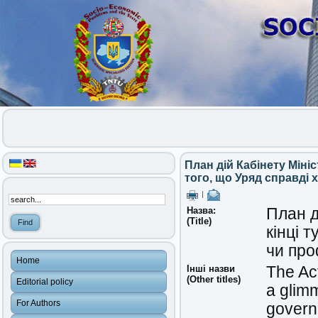
План дій Кабінету Мініс
того, що Уряд справді 
|
Назва:
План д
(Title)
кінці 
чи про
Home
Інші назви
The Act
(Other titles)
Editorial policy
a glimm
For Authors
governm