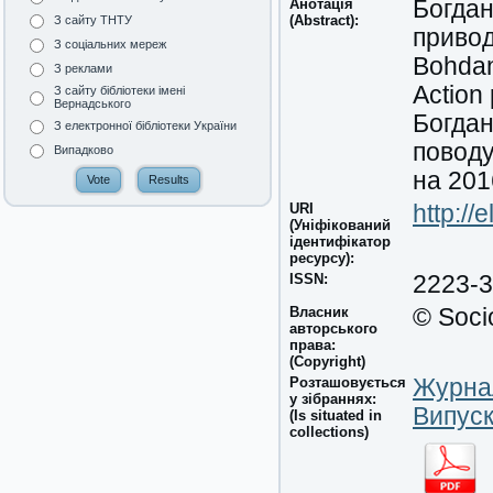
Анотація
Богдан
(Abstract):
З сайту ТНТУ
привод
З соціальних мереж
Bohdan
З реклами
Action
З сайту бібліотеки імені
Вернадського
Богдан
З електронної бібліотеки України
поводу
Випадково
на 201
URI
http:/
(Уніфікований
ідентифікатор
ресурсу):
ISSN:
2223-
Власник
© Soci
авторського
права:
(Copyright)
Розташовується
Журнал
у зібраннях:
Випуск
(Is situated in
collections)