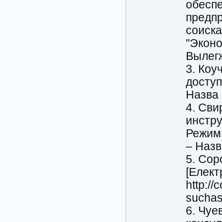
обесп
предпр
соиска
"Эконо
Вылегж
3. Коу
доступ
Назва 
4. Сви
инстру
Режим 
– Назв
5. Сор
[Елект
http:/
suchas
6. Чуе