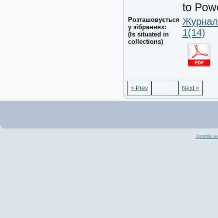
to Pow
Розташовується
Журнал 
у зібраннях:
1(14)
(Is situated in
collections)
< Prev
Next >
Joomla te