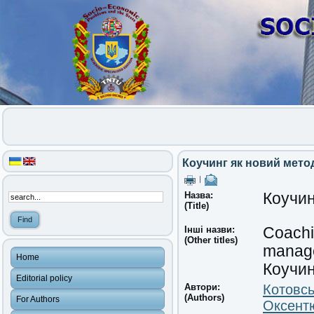
Коучинг як новий мето
|
Назва:
Коучин
(Title)
Інші назви:
Coachi
(Other titles)
manag
Home
Коучин
Editorial policy
Автори:
Котовсь
(Authors)
For Authors
Оксент