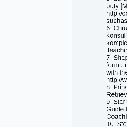
buty [M
http:/
suchas
6. Chu
konsul
komple
Teachi
7. Sha
forma 
with th
http://
8. Prin
Retrie
9. Star
Guide t
Coachi
10. Sto