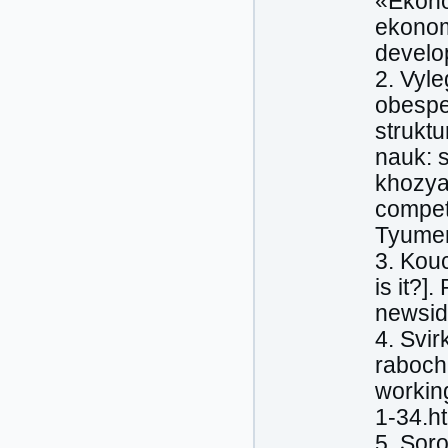
«Ekono
ekonom
develop
2. Vyl
obespe
struktu
nauk: 
khozya
competi
Tyumen
3. Kou
is it?]
newsid
4. Svir
rabochi
working
1-34.ht
5. Sor