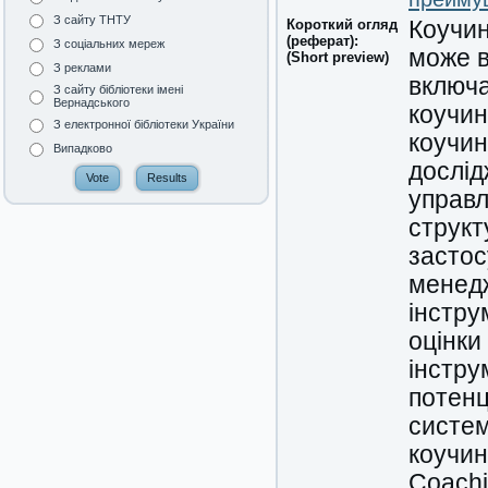
З сайту ТНТУ
Короткий огляд
Коучин
(реферат):
З соціальних мереж
може в
(Short preview)
З реклами
включа
З сайту бібліотеки імені
Вернадського
коучин
З електронної бібліотеки України
коучин
Випадково
дослід
управл
структ
застос
менедж
інстру
оцінки
інстру
потенц
систем
коучин
Coachi