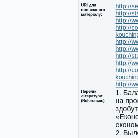
URI для
http://s
пов’язаного
http://
матеріалу:
http://w
http://c
kouchin
http://w
http://
http://
http://w
http://c
kouchin
http://w
Перелік
1. Бал
літератури:
на про
(References)
здобут
«Еконо
економі
2. Выл