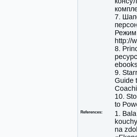
консул
компле
7. Шап
персон
Режим 
http://
8. Pri
ресурс
ebook
9. Star
Guide t
Coachi
10. Sto
to Pow
References:
1. Bal
kouchy
na zdob