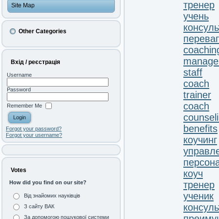
тренер
Site Map
учень
консуль
Other Categories
перева
coachin
manage
Вхід / реєстрація
staff
Username
coach
Password
trainer
coach
Remember Me
counsel
benefits
Forgot your password?
Forgot your username?
коучинг
управл
персон
Votes
коуч
тренер
How did you find on our site?
ученик
Від знайомих науківців
консул
З сайту ВАК
преиму
За допомогою пошукової системи