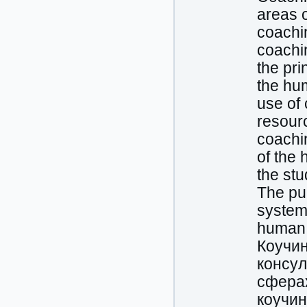
areas o
coachin
coachi
the pri
the hum
use of
resour
coachin
of the 
the stu
The pur
systema
human 
Коучин
консул
сферах
коучин