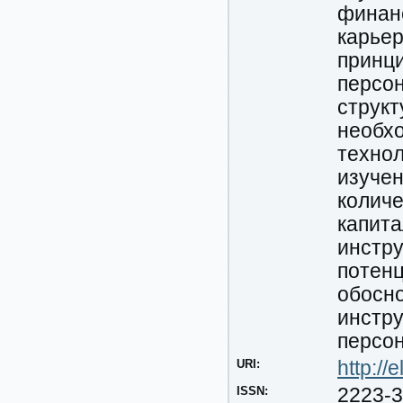
финанс
карье
принци
персон
структ
необхо
технол
изучен
количе
капита
инстру
потенц
обосн
инстру
персо
URI:
http:/
ISSN:
2223-