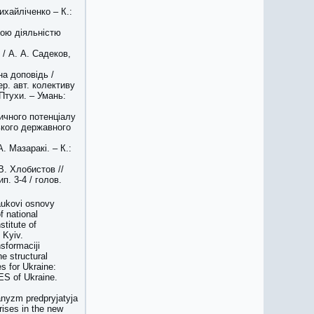
ихайліченко – К.:
ною діяльністю
/ А. А. Садеков,
а доповідь /
ер. авт. колективу
 Птухи. – Умань:
тичного потенціалу
ського державного
А. Мазаракі. – К.:
В. Хлобистов //
п. 3-4 / голов.
aukovi osnovy
f national
stitute of
 Kyiv.
sformaciji
he structural
es for Ukraine:
ES of Ukraine.
anyzm predpryjatyja
ises in the new