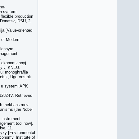
no-
kh system
lexible production
, Donetsk, DSU, 2,
ija [Value-oriented
y of Modern
hlennym
anagement
.
j ekonomichnyj
Kyiv, KNEU.
ku: monoghrafija
netsk, Ugo-Vostok
m u systemi APK
1282-ІV. Retrieved
kikh mekhanizmov
anisms (the Nobel
 instrument
gement tool now].
se, 11.
ityky [Environmental
conomy, Institute of