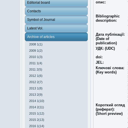
опис:
Editorial board
Contacts
Bibliographic
Symbol of Journal
description:
Latest Vol.
Дата публікації:
Archive of articles
(Date of
publication)
2008 1(1)
УДК: (UDC)
2009 1(2)
doi:
2010 1(3)
JEL:
2011 1(4)
Ключові слова:
2011 2(5)
(Key words)
2012 1(6)
2012 2(7)
2013 1(8)
2013 2(9)
2014 1(10)
Короткий огляд
2014 2(11)
(реферат):
(Short preview)
2015 1(12)
2015 2(13)
2016 1(14)