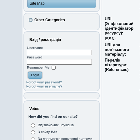
Site Map
URI
Other Categories
(Уніфікований
ідентифікатор
ресурсу):
ISSN:
Вхід / реєстрація
URI для
Username
пов’язаного
матеріалу:
Password
Перелік
літератури:
Remember Me
(References)
Forgot your password?
Forgot your username?
Votes
How did you find on our site?
Від знайомих науківців
З сайту ВАК
За допомогою пошукової системи