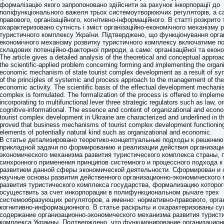
формалізацію якого запропоновано здійснити за рахунок інкорпорації до
поліфункціонального важеля трьох системоутворюючих регуляторів, а с
правового, організаційного, когнітивно-інформаційного. В статті розкрито 
охарактеризовано сутність і зміст організаційно-економічного механізму 
туристичного комплексу України. Підтверджено, що функціонування орган
економічного механізму розвитку туристичного комплексу включатиме п
складових потенційно-факторної природи, а саме: організаційної та еконо
The article gives a detailed analysis of the theoretical and conceptual appro
the scientific-applied problem concerning forming and implementing the organ
economic mechanism of state tourist complex development as a result of syn
of the principles of systemic and process approach to the management of the
economic activity. The scientific basis of the effectual development mechanis
complex is formulated. The formalization of the process is offered to implem
incorporating to multifunctional lever three strategic regulators such as law, o
cognitive-informational. The essence and content of organizational and eco
tourist complex development in Ukraine are characterized and underlined in the 
proved that business mechanisms of tourist complex development functioning 
elements of potentially natural kind such as organizational and economic.
В статье детализировано теоретико-концептуальные подходы к решению
прикладной задачи по формированию и реализации действия организаци
экономического механизма развития туристического комплекса страны, 
синхронного применения принципов системного и процессного подхода 
развитием данной сферы экономической деятельности. Сформирован и 
научные основы развития действенного организационно-экономического
развития туристического комплекса государства, формализацию которо
осуществить за счет инкорпорации в полифункциональном рычаге трех
системообразующих регуляторов, а именно: нормативно-правового, орга
когнитивно-информационного. В статье раскрыты и охарактеризованы су
содержание организационно-экономического механизма развития турист
комплекса Украины. Подтверждено, что функционирование организацион