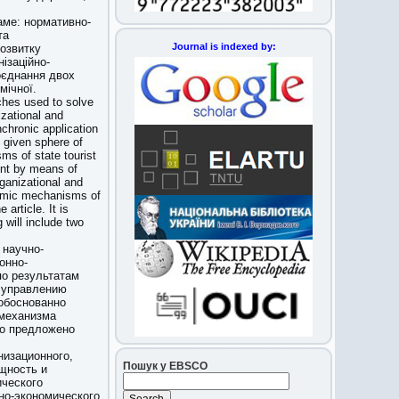
аме: нормативно-
та
Journal is indexed by:
розвитку
ізаційно-
оєднання двох
мічної.
aches used to solve
izational and
chronic application
 given sphere of
ms of state tourist
ent by means of
rganizational and
nomic mechanisms of
article. It is
will include two
 научно-
онно-
по результатам
к управлению
обоснованно
 механизма
го предложено
низационного,
Пошук у EBSCO
щность и
ического
но-экономического