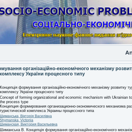
Another
мування організаційно-економічного механізму розвит
комплексу України процесного типу
Концепція формування організаційно-економічного механізму розвитку ту
комплексу України процесного типу
Concept of forming organizational and economic mechanism with Ukrainian to
the process type
Концепция формирования организационно-экономического механизма ра
туристической комплекса Украины процессного типа
Шиманська, Вікторія Василівна
Shymanska, Victoriia
Шиманская, Виктория Васильевна
Шиманська В. Концепція формування організаційно-економічного механіз