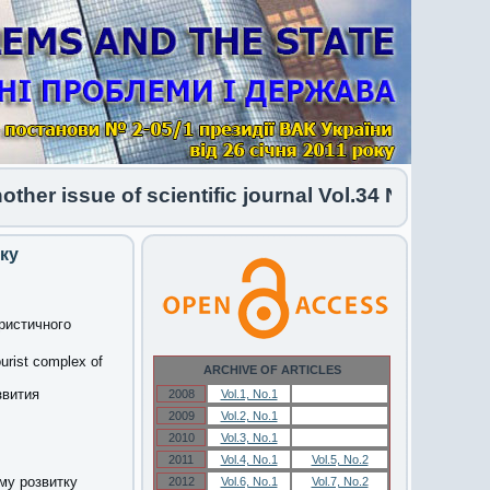
 issue of scientific journal Vol.34 No.1 2026 has
ку
ристичного
urist complex of
ARCHIVE OF ARTICLES
звития
2008
Vol.1, No.1
Vol.1, No.1
2009
Vol.2, No.1
Vol.2, No.1
2010
Vol.3, No.1
Vol.3, No.1
2011
Vol.4, No.1
Vol.5, No.2
му розвитку
2012
Vol.6, No.1
Vol.7, No.2