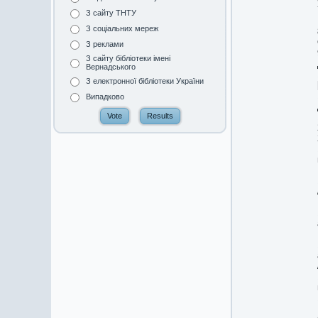
З сайту ТНТУ
З соціальних мереж
З реклами
З сайту бібліотеки імені
Вернадського
З електронної бібліотеки України
Випадково