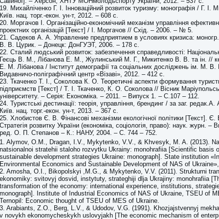
Савиної]. – Херсон, ХНТУ МОНмолодьспорту України, 2012. – 537 с.
19. Михайліченко Г. І. Інноваційний розвиток туризму: монографія / Г. І. М
Київ. нац. торг.-екон. ун-т, 2012. – 608 с.
20. Моргачов І. Організаційно-економічний механізм управління ефектив
проектних організацій [Текст] / І. Моргачов // Схід. – 2006. – № 5.
21. Садеков А. А. Управление предприятием в условиях кризиса: моногр. 
В. В. Цурик. – Донецк: ДонГУЭТ, 2006. – 178 с.
22. Сталий людський розвиток: забезпечення справедливості: Національн
Геєць В. М., Лібанова Е. М., Жулинський М. Г., Микитенко В. В. та ін. // к
Е. М. Лібанова / Інститут демографії та соціальних досліджень ім. М. В.
Видавничо-поліграфічний центр «Візаві», 2012. – 412 с.
23. Ткаченко Т. І., Соколова К. О. Теоретичні аспекти формування турис
підприємств [Текст] / Т. І. Ткаченко, К. О. Соколова // Вісник Маріуполь
університету. – Серія: Економіка. – 2011. – Випуск 1. – С.107 – 112.
24. Туристські дестинації: теорія, управління, брендинг / за заг. редак.А. 
Київ. нац. торг.-екон. ун-т, 2013. – 367 с.
25. Хлобистов Є. В. Фінансові механізми екологічної політики [Текст]. Є. 
Стратегія розвитку України (економіка, соціологія, право): наук. журн. – Ви
ред. О. П. Степанов – К.: НАНУ, 2004. – С. 744 – 752.
1. Alymov, O.M., Dragan, I.V., Mykytenko, V.V., & Khvesyk, M. A. (2013). N
natsionalnoi stratehii staloho rozvytku Ukrainy: monohrafiia [Scientific basis o
sustainable development strategies Ukraine: monograph]. State institution «In
Environmental Economics and Sustainable Development of NAS of Ukraine»,
2. Amosha, О.І., Bikopolskyi ,M.G., & Mykytenko, V.V. (2011). Strukturni tran
ekonomiky: svitovyj dosvid, instytuty, strateghiji dlja Ukrajiny: monohrafiia [T
transformation of the economy: international experience, institutions, strategi
monograph]. Institute of Industrial Economics of NAS of Ukraine, TSEU of M
Ternopil: Economic thought of TSEU of MES of Ukraine.
3. Arabiants, Z.O., Berg, L.V., & Udodov, V.G. (1991). Khozjajstvennyj mekh
v novykh ekonomycheskykh uslovyjakh [The economic mechanism of enterpr