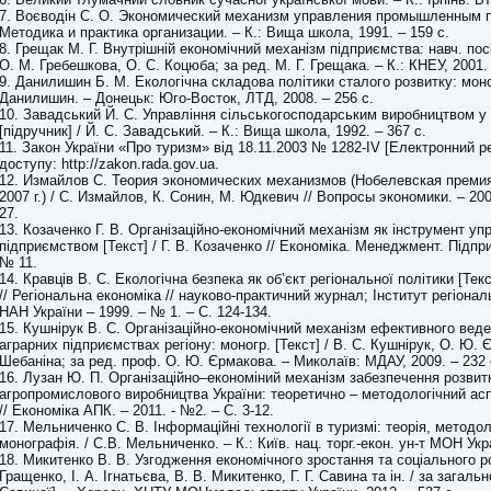
7. Воєводін С. О. Экономический механизм управления промышленным 
Методика и практика организации. – К.: Вища школа, 1991. – 159 с.
8. Грещак М. Г. Внутрішній економічний механізм підприємства: навч. посі
О. М. Гребешкова, О. С. Коцюба; за ред. М. Г. Грещака. – К.: КНЕУ, 2001. 
9. Данилишин Б. М. Екологічна складова політики сталого розвитку: моно
Данилишин. – Донецьк: Юго-Восток, ЛТД, 2008. – 256 с.
10. Завадський Й. С. Управління сільськогосподарським виробництвом у
[підручник] / Й. С. Завадський. – К.: Вища школа, 1992. – 367 с.
11. Закон України «Про туризм» від 18.11.2003 № 1282-ІV [Електронний р
доступу: http://zakon.rada.gov.ua.
12. Измайлов С. Теория экономических механизмов (Нобелевская преми
2007 г.) / С. Измайлов, К. Сонин, М. Юдкевич // Вопросы экономики. – 200
27.
13. Козаченко Г. В. Організаційно-економічний механізм як інструмент уп
підприємством [Текст] / Г. В. Козаченко // Економіка. Менеджмент. Підпр
№ 11.
14. Кравців В. С. Екологічна безпека як об’єкт регіональної політики [Текс
// Регіональна економіка // науково-практичний журнал; Інститут регіона
НАН України – 1999. – № 1. – С. 124-134.
15. Кушнірук В. С. Організаційно-економічний механізм ефективного веде
аграрних підприємствах регіону: моногр. [Текст] / В. С. Кушнірук, О. Ю. 
Шебаніна; за ред. проф. О. Ю. Єрмакова. – Миколаїв: МДАУ, 2009. – 232 
16. Лузан Ю. П. Організаційно–економіний механізм забезпечення розвит
агропромислового виробництва України: теоретично – методологічний асп
// Економіка АПК. – 2011. - №2. – С. 3-12.
17. Мельниченко С. В. Інформаційні технології в туризмі: теорія, методол
монографія. / С.В. Мельниченко. – К.: Київ. нац. торг.-екон. ун-т МОН Укра
18. Микитенко В. В. Узгодження економічного зростання та соціального роз
Гращенко, І. А. Ігнатьєва, В. В. Микитенко, Г. Г. Савина та ін. / за загальн