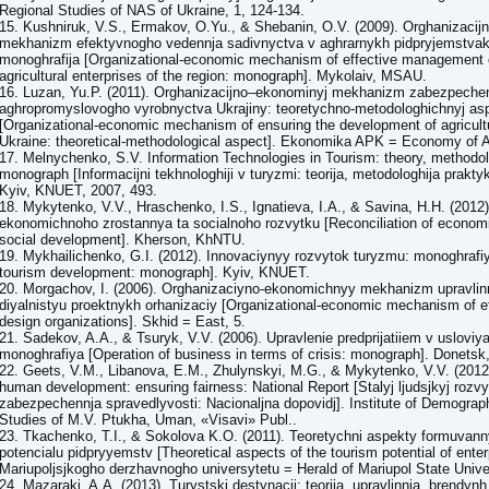
Regional Studies of NAS of Ukraine, 1, 124-134.
15. Kushniruk, V.S., Ermakov, O.Yu., & Shebanin, O.V. (2009). Orghanizacij
mekhanizm efektyvnogho vedennja sadivnyctva v aghrarnykh pidpryjemstvak
monoghrafija [Organizational-economic mechanism of effective management o
agricultural enterprises of the region: monograph]. Mykolaiv, MSAU.
16. Luzan, Yu.P. (2011). Orghanizacijno–ekonominyj mekhanizm zabezpeche
aghropromyslovogho vyrobnyctva Ukrajiny: teoretychno-metodologhichnyj as
[Organizational-economic mechanism of ensuring the development of agricultu
Ukraine: theoretical-methodological aspect]. Ekonomika APK = Economy of A
17. Melnychenko, S.V. Information Technologies in Tourism: theory, methodol
monograph [Informacijni tekhnologhiji v turyzmi: teorija, metodologhija prakty
Kyiv, KNUET, 2007, 493.
18. Mykytenko, V.V., Hraschenko, I.S., Ignatieva, I.A., & Savina, H.H. (201
ekonomichnoho zrostannya ta socialnoho rozvytku [Reconciliation of econom
social development]. Kherson, KhNTU.
19. Mykhailichenko, G.I. (2012). Innovaciynyy rozvytok turyzmu: monoghrafiy
tourism development: monograph]. Kyiv, KNUET.
20. Morgachov, I. (2006). Orghanizaciyno-ekonomichnyy mekhanizm upravli
diyalnistyu proektnykh orhanizaciy [Organizational-economic mechanism of eff
design organizations]. Skhid = East, 5.
21. Sadekov, A.A., & Tsuryk, V.V. (2006). Upravlenie predprijatiiem v usloviya
monoghrafiya [Operation of business in terms of crisis: monograph]. Donets
22. Geets, V.M., Libanova, E.M., Zhulynskyi, M.G., & Mykytenko, V.V. (2012
human development: ensuring fairness: National Report [Stalyj ljudsjkyj rozvy
zabezpechennja spravedlyvosti: Nacionaljna dopovidj]. Institute of Demograp
Studies of M.V. Ptukha, Uman, «Visavi» Publ..
23. Tkachenko, T.I., & Sokolova K.O. (2011). Teoretychni aspekty formuvan
potencialu pidpryyemstv [Theoretical aspects of the tourism potential of enter
Mariupoljsjkogho derzhavnogho universytetu = Herald of Mariupol State Univer
24. Mazaraki, A.A. (2013). Turystski destynacii: teoriia, upravlinnia, brendynh