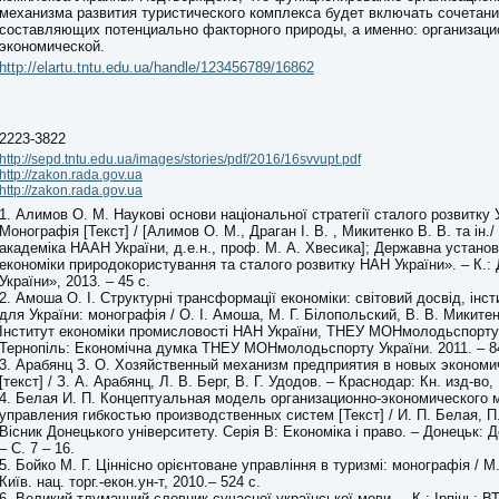
механизма развития туристического комплекса будет включать сочетани
составляющих потенциально факторного природы, а именно: организаци
экономической.
http://elartu.tntu.edu.ua/handle/123456789/16862
2223-3822
http://sepd.tntu.edu.ua/images/stories/pdf/2016/16svvupt.pdf
http://zakon.rada.gov.ua
http://zakon.rada.gov.ua
1. Алимов О. М. Наукові основи національної стратегії сталого розвитку 
Монографія [Текст] / [Алимов О. М., Драган І. В. , Микитенко В. В. та ін./
академіка НААН України, д.е.н., проф. М. А. Хвесика]; Державна установ
економіки природокористування та сталого розвитку НАН України». – К.
України», 2013. – 45 с.
2. Амоша О. І. Структурні трансформації економіки: світовий досвід, інсти
для України: монографія / О. І. Амоша, М. Г. Білопольский, В. В. Микитенк
Інститут економіки промисловості НАН України, ТНЕУ МОНмолодьспорту 
Тернопіль: Економічна думка ТНЕУ МОНмолодьспорту України. 2011. – 8
3. Арабянц З. О. Хозяйственный механизм предприятия в новых экономи
[текст] / З. А. Арабянц, Л. В. Берг, В. Г. Удодов. – Краснодар: Кн. изд-во, 
4. Белая И. П. Концептуальная модель организационно-экономического 
управления гибкостью производственных систем [Текст] / И. П. Белая, П.
Вісник Донецького університету. Серія В: Економіка і право. – Донецьк: 
– С. 7 – 16.
5. Бойко М. Г. Ціннісно орієнтоване управління в туризмі: монографія / М. 
Київ. нац. торг.-екон.ун-т, 2010.– 524 с.
6. Великий тлумачний словник сучасної української мови. – К.: Ірпінь: В