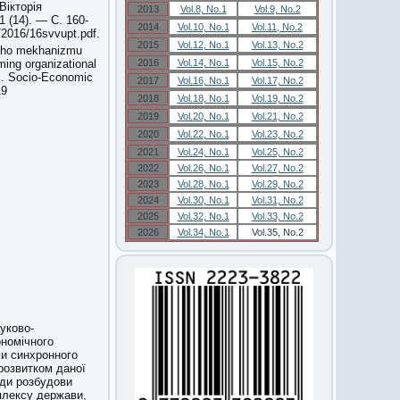
Вікторія
2013
Vol.8, No.1
Vol.9, No.2
 (14). — С. 160-
2014
Vol.10, No.1
Vol.11, No.2
/2016/16svvupt.pdf.
2015
Vol.12, No.1
Vol.13, No.2
noho mekhanizmu
ing organizational
2016
Vol.14, No.1
Vol.15, No.2
]. Socio-Economic
2017
Vol.16, No.1
Vol.17, No.2
19
2018
Vol.18, No.1
Vol.19, No.2
2019
Vol.20, No.1
Vol.21, No.2
2020
Vol.22, No.1
Vol.23, No.2
2021
Vol.24, No.1
Vol.25, No.2
2022
Vol.26, No.1
Vol.27, No.2
2023
Vol.28, No.1
Vol.29, No.2
2024
Vol.30, No.1
Vol.31, No.2
2025
Vol.32, No.1
Vol.33, No.2
2026
Vol.34, No.1
Vol.35, No.2
ауково-
ономічного
ми синхронного
розвитком даної
ади розбудови
мплексу держави,