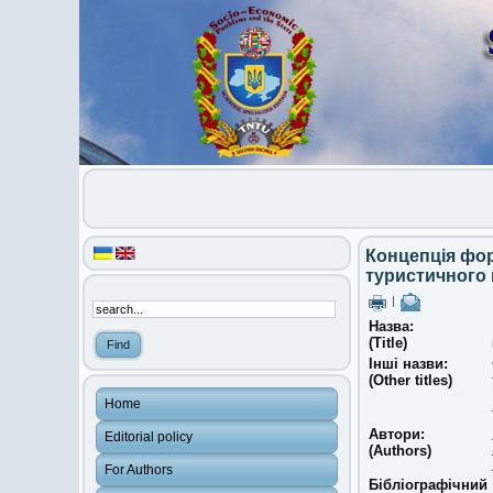
Концепція фор
туристичного 
|
Назва:
(Title)
Інші назви:
(Other titles)
Home
Автори:
Editorial policy
(Authors)
For Authors
Бібліографічний