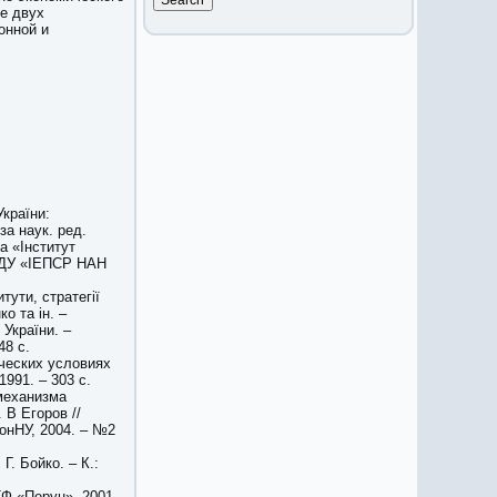
е двух
онной и
України:
 за наук. ред.
а «Інститут
: ДУ «ІЕПСР НАН
тути, стратегії
о та ін. –
України. –
48 с.
ческих условиях
1991. – 303 с.
механизма
 В Егоров //
ДонНУ, 2004. – №2
Г. Бойко. – К.:
ТФ «Перун», 2001.