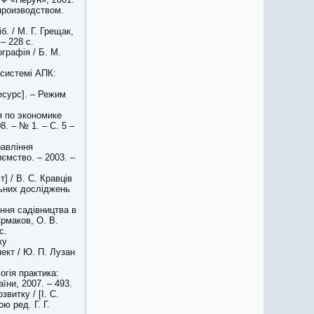
производством.
б. / М. Г. Грещак,
– 228 с.
графія / Б. М.
 системі АПК:
есурс]. – Режим
я по экономике
8. – № 1. – С. 5 –
равління
иємство. – 2003. –
т] / В. С. Кравців
льних досліджень
ння садівництва в
Єрмаков, О. В.
с.
ку
ект / Ю. П. Лузан
огія практика:
їни, 2007. – 493.
витку / [І. С.
ою ред. Г. Г.