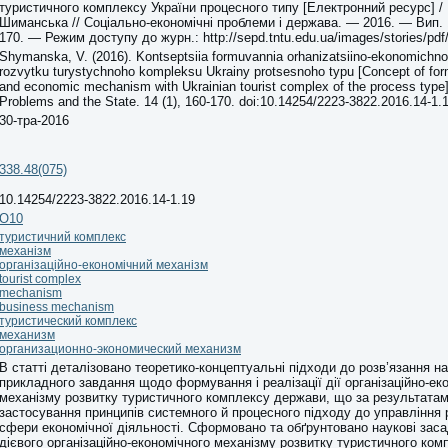
туристичного комплексу України процесного типу [Електронний ресурс] / 
Шиманська // Соціально-економічні проблеми і держава. — 2016. — Вип. 1
170. — Режим доступу до журн.: http://sepd.tntu.edu.ua/images/stories/pdf
Shymanska, V. (2016). Kontseptsiia formuvannia orhanizatsiino-ekonomich
rozvytku turystychnoho kompleksu Ukrainy protsesnoho typu [Concept of form
and economic mechanism with Ukrainian tourist complex of the process type
Problems and the State. 14 (1), 160-170. doi:10.14254/2223-3822.2016.14-1.
30-тра-2016
338.48(075)
10.14254/2223-3822.2016.14-1.19
О10
туристичний комплекс
механізм
організаційно-економічний механізм
tourist complex
mechanism
business mechanism
туристический комплекс
механизм
организационно-экономический механизм
В статті деталізовано теоретико-концептуальні підходи до розв’язання н
прикладного завдання щодо формування і реалізації дії організаційно-ек
механізму розвитку туристичного комплексу держави, що за результата
застосування принципів системного й процесного підходу до управління 
сфери економічної діяльності. Сформовано та обґрунтовано наукові зас
дієвого організаційно-економічного механізму розвитку туристичного ко