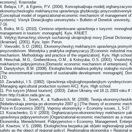
economy]. Krasnodar.
4. Belaya, I.P., & Egorov, P.V. (2004). Konceptualjnaja modelj orghanyzacyon
ekonomycheskogho mekhanyzma upravlenyja ghybkostjju proyzvodstvenny
[Conceptual model of organizational-economic mechanism of management of f
systems]. Visnyk Donecjkogho universytetu = Bulletin of Donetsk university
7-16.
5. Boiko, M.G. (2010). Cinnisno orijentovane upravlinnja v turyzmi: monoghraf
management in tourism: monograph]. Kyiv, KNUET.
6. Velykyj tlumachnyj slovnyk suchasnoji ukrajinsjkoji movy [Great Dictionar
Ukrainian]. (2001). Kyiv, Irpin: Perun.
7. Voevodin, S.O. (1991). Ekonomycheskyj mekhanyzm upravlenyja promys
proyzvodstvom. Metodyka y praktyka orghanyzacyy [Economic industrial m
mechanism. Methodology and practice of the organization]. Kyiv, High school
8. Hreschak, M.G., Grebeshkova, O.M., & Kotsyuba, O.S. (2001). Vnutrishni
mekhanizm pidpryjemstva [Domestic economic mechanism of enterprises]. 
9. Danylyshyn, B.M. (2008). Ekologhichna skladova polityky stalogho rozvyt
[The environmental component of sustainable development: monograph]. Do
LTD.
10. Zavadskyi, I.S. (1992). Upravlinnja siljsjkoghospodarsjkym vyrobnyctvo
[Managing agricultural production system AIC]. Kyiv, High school.
11. Pro turyzm [About tourism]. (2003). Zakon Ukrainy vid 18.11.2003 roku # 
from http://zakon.rada.gov.ua.
12. Izmailov, S., Sonin, K., & Yudkevitch, M. (2008). Teorija ekonomyches
(Nobelevskaja premija po ekonomyke 2007 g.) [The theory of economic mech
Prize in Economics 2007)]. Voprosy ekonomyky = Economy issues, 1, 5-27.
13. Kozachenko, G.V. (2003). Orghanizaciyno-ekonomichnyy mekhanizm yak
upravlinnya pidpryyemstvom [Organizational-economic mechanism as a mana
Ekonomika. Menedzhment. Pidpryjemstvo = Economy. Management. Enterpri
14. Kravtsiv, V.S. (1999). Ekologhichna bezpeka jak ob'jekt reghionaljnoji pol
safety as the object of regional policy]. Reghionaljna ekonomika = Regional e