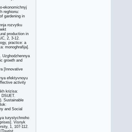
no-ekonomichnyj
h reghionu:
f gardening in
nnja rozvytku
pekt
ral production in
IC, 2, 3-12.
ogy, practice: a
ka: monoghrafija].
2). Uzghodzhennya
ic growth and
a [Innovative
nnya efektyvnoyu
ective activity
kh krizisa:
k, DSUET.
). Sustainable
tok:
hy and Social
nya turystychnoho
prises]. Visnyk
sity, 1, 107-112.
 [Tourist