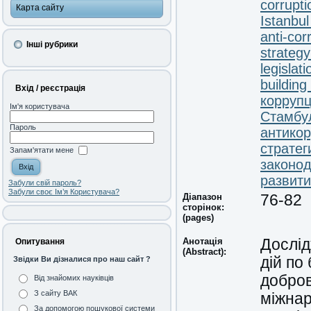
corrupti
Карта сайту
Istanbul
anti-cor
Інші рубрики
strategy
legislati
building 
Вхід / реєстрація
корруп
Ім'я користувача
Стамбул
Пароль
антико
стратег
Запам'ятати мене
законо
развит
Забули свій пароль?
Забули своє Ім’я Користувача?
Діапазон
76-82
сторінок:
(pages)
Анотація
Дослід
Опитування
(Abstract):
дій по
Звідки Ви дізналися про наш сайт ?
добров
Від знайомих науківців
З сайту ВАК
міжнар
За допомогою пошукової системи