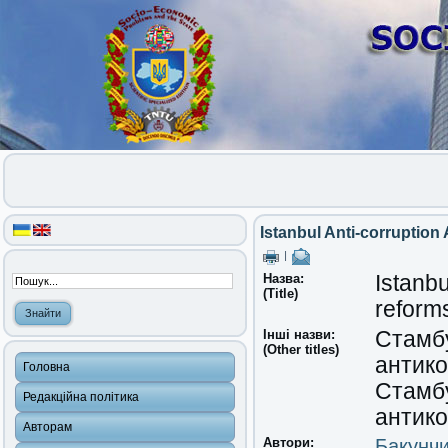
Istanbul Anti-corruption 
|
Назва:
Istanbu
(Title)
reform
Інші назви:
Стамбу
(Other titles)
антико
Головна
Стамбу
Редакційна політика
антик
Авторам
Автори:
Бакунчи