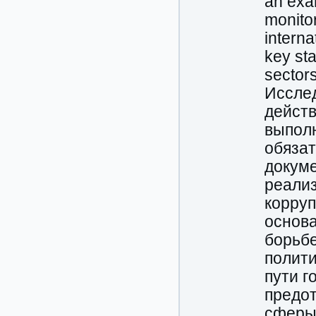
an exa
monitor
interna
key sta
sector
Иссле
действ
выполн
обязат
докум
реализ
корруп
основа
борьбе
полити
пути г
предо
сферы