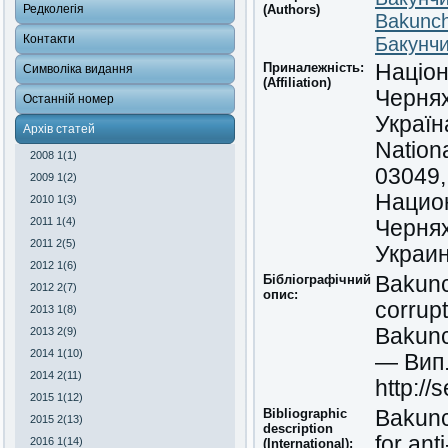
Редколегія
(Authors)
Bakunchy
Контакти
Бакунч
Приналежність:
Націон
Символіка видання
(Affiliation)
Чернях
Останній номер
Україн
Архів статей
Nationa
2008 1(1)
03049,
2009 1(2)
Нацио
2010 1(3)
2011 1(4)
Чернях
2011 2(5)
Украи
2012 1(6)
Бібліографічний
Bakunch
2012 2(7)
опис:
corrupt
2013 1(8)
Bakunc
2013 2(9)
2014 1(10)
— Вип.
2014 2(11)
http://
2015 1(12)
Bibliographic
Bakunch
2015 2(13)
description
for an
2016 1(14)
(International):