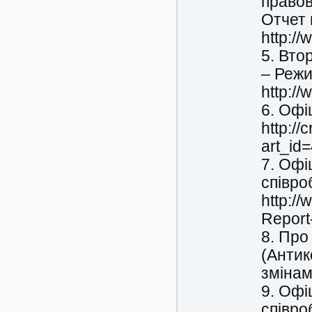
правов
Отчет 
http:/
5. Вто
– Режи
http:/
6. Офі
http://
art_id
7. Офі
співро
http:/
Report
8. Про
(Антик
змінам
9. Офі
співро