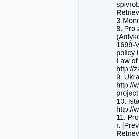
spivro
Retrie
3-Moni
8. Pro 
(Antyk
1699-VI
policy 
Law of
http:/
9. Ukra
http://
project
10. Ist
http:/
11. Pr
r. [Pre
Retrie