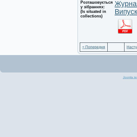
Розташовується
Журнал
у зібраннях:
Випуск
(Is situated in
collections)
< Попередня
Насту
Joomla te