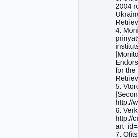
2004 r
Ukrain
Retrie
4. Mon
prinya
institu
[Monit
Endors
for the
Retrie
5. Vtor
[Secon
http:/
6. Ver
http://
art_id
7. Ofit