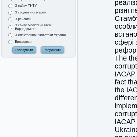
реаліз
З сайту ТНТУ
різні 
З соціальних мереж
Стамбу
З реклами
особли
З сайту бібліотеки імені
Вернадського
встано
З електронної бібліотеки України
сфері 
Випадково
реформ
The th
corrup
IACAP 
fact th
the IA
differe
impleme
corrup
IACAP a
Ukraine