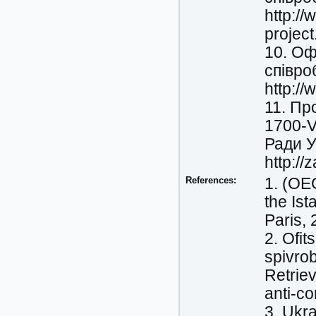
http://
project
10. Оф
співро
http:/
11. Пр
1700-V
Ради У
http:/
References:
1. (OE
the Ist
Paris, 
2. Ofit
spivro
Retrie
anti-co
3. Ukr