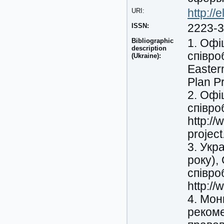
URI:
http:/
ISSN:
2223-
Bibliographic
1. Офі
description
співро
(Ukraine):
Easter
Plan P
2. Офі
співро
http://
project
3. Укр
року),
співро
http:/
4. Мо
рекоме