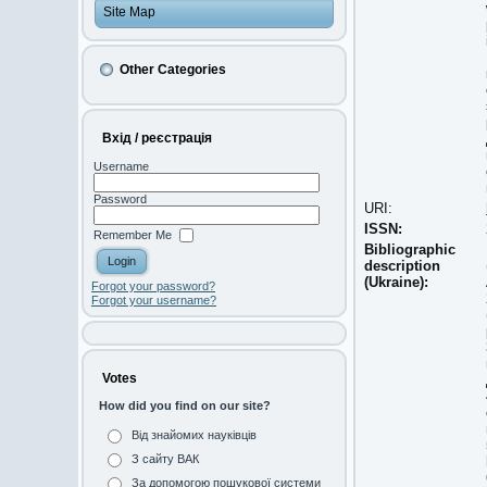
Site Map
Other Categories
Вхід / реєстрація
Username
Password
URI:
ISSN:
Remember Me
Bibliographic
description
(Ukraine):
Forgot your password?
Forgot your username?
Votes
How did you find on our site?
Від знайомих науківців
З сайту ВАК
За допомогою пошукової системи