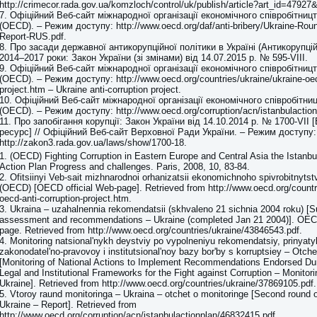
http://crimecor.rada.gov.ua/komzloch/control/uk/publish/article?art_id=4792
7. Офіційний Веб-сайт міжнародної організації економічного співробітниц
(OECD). – Режим доступу: http://www.oecd.org/daf/anti-bribery/Ukraine-Roun
Report-RUS.pdf.
8. Про засади державної антикорупційної політики в Україні (Антикорупцій
2014‒2017 роки: Закон України (зі змінами) від 14.07.2015 р. № 595-VIII.
9. Офіційний Веб-сайт міжнародної організації економічного співробітниц
(OECD). – Режим доступу: http://www.oecd.org/countries/ukraine/ukraine-oecd
project.htm – Ukraine anti-corruption project.
10. Офіційний Веб-сайт міжнародної організації економічного співробітни
(OECD). – Режим доступу: http://www.oecd.org/corruption/acn/istanbulactio
11. Про запобігання корупції: Закон України від 14.10.2014 р. № 1700-VII
ресурс] // Офіційний Веб-сайт Верховної Ради України. – Режим доступу:
http://zakon3.rada.gov.ua/laws/show/1700-18.
1. (OECD) Fighting Corruption in Eastern Europe and Central Asia the Istanbul
Action Plan Progress and challenges. Paris, 2008, 10, 83-84.
2. Ofitsiinyi Veb-sait mizhnarodnoi orhanizatsii ekonomichnoho spivrobitnytst
(OECD) [OECD official Web-page]. Retrieved from http://www.oecd.org/countri
oecd-anti-corruption-project.htm.
3. Ukraina – uzahalnennia rekomendatsii (skhvaleno 21 sichnia 2004 roku) [
assessment and recommendations – Ukraine (completed Jan 21 2004)]. OECD
page. Retrieved from http://www.oecd.org/countries/ukraine/43846543.pdf.
4. Monitoring natsional'nykh deystviy po vypolneniyu rekomendatsiy, prinyat
zakonodatel'no-pravovoy i institutsional'noy bazy bor'by s korruptsiey – Otch
[Monitoring of National Actions to Implement Recommendations Endorsed Dur
Legal and Institutional Frameworks for the Fight against Corruption – Monitorin
Ukraine]. Retrieved from http://www.oecd.org/countries/ukraine/37869105.pdf.
5. Vtoroy raund monitoringa – Ukraina – otchet o monitoringe [Second round o
Ukraine – Report]. Retrieved from
http://www.oecd.org/corruption/acn/istanbulactionplan/46832415.pdf.