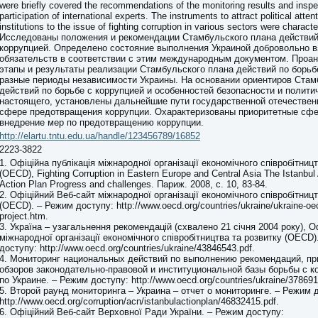
were briefly covered the recommendations of the monitoring results and inspe
participation of international experts. The instruments to attract political atten
institutions to the issue of fighting corruption in various sectors were characte
Исследованы положения и рекомендации Стамбульского плана действий
коррупцией. Определено состояние выполнения Украиной добровольно в
обязательств в соответствии с этим международным документом. Проа
этапы и результаты реализации Стамбульского плана действий по борьбе
разные периоды независимости Украины. На основании ориентиров Стам
действий по борьбе с коррупцией и особенностей безопасности и полити
настоящего, установлены дальнейшие пути государственной отечествен
сфере предотвращения коррупции. Охарактеризованы приоритетные сф
внедрение мер по предотвращению коррупции.
http://elartu.tntu.edu.ua/handle/123456789/16852
2223-3822
1. Офіційна публікація міжнародної організації економічного співробітниц
(OECD), Fighting Corruption in Eastern Europe and Central Asia The Istanbul 
Action Plan Progress and challenges. Париж. 2008, с. 10, 83-84.
2. Офіційний Веб-сайт міжнародної організації економічного співробітниц
(OECD). – Режим доступу: http://www.oecd.org/countries/ukraine/ukraine-oecd
project.htm.
3. Україна – узагальнення рекомендацій (схвалено 21 січня 2004 року), О
міжнародної організації економічного співробітництва та розвитку (OECD
доступу: http://www.oecd.org/countries/ukraine/43846543.pdf.
4. Мониторинг национальных действий по выполнению рекомендаций, пр
обзоров законодательно-правовой и институциональной базы борьбы с к
по Украине. – Режим доступу: http://www.oecd.org/countries/ukraine/378691
5. Второй раунд мониторинга – Украина – отчет о мониторинге. – Режим 
http://www.oecd.org/corruption/acn/istanbulactionplan/46832415.pdf.
6. Офіційний Веб-сайт Верховної Ради України. – Режим доступу: