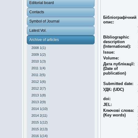
Editorial board
Contacts
Бібліографічний
Symbol of Journal
опис:
Latest Vol.
Bibliographic
Archive of articles
description
(International):
2008 1(1)
Issue:
2009 1(2)
Volume:
2010 1(3)
Дата публікації:
2011 1(4)
(Date of
publication)
2011 2(5)
2012 1(6)
Submitted date:
2012 2(7)
УДК: (UDC)
2013 1(8)
doi:
2013 2(9)
JEL:
2014 1(10)
Ключові слова:
(Key words)
2014 2(11)
2015 1(12)
2015 2(13)
2016 1(14)