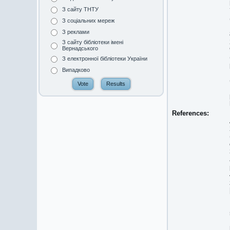
З сайту ТНТУ
З соціальних мереж
З реклами
З сайту бібліотеки імені
Вернадського
З електронної бібліотеки України
Випадково
References: