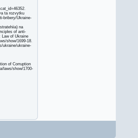
7&cat_id=46352.
va ta rozvytku
i-bribery/Ukraine-
stratehiia) na
ciples of anti-
7: Law of Ukraine
laws/show/1699-18.
s/ukraine/ukraine-
tion of Corruption
ua/laws/show/1700-