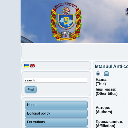
Istanbul Anti-c
|
Назва:
(Title)
Інші назви:
(Other titles)
Home
Автори:
(Authors)
Editorial policy
Приналежність:
For Authors
(Affiliation)