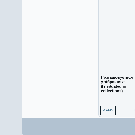
Розташовується
у зібраннях:
(Is situated in
collections)
< Prev