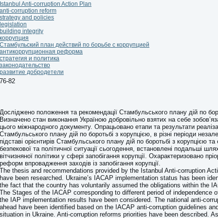
Istanbul Anti-corruption Action Plan
anti-corruption reform
strategy and policies
legislation
building integrity
коррупция
Стамбульский план действий по борьбе с коррупцией
антикоррупционная реформа
стратегия и политика
законодательство
развитие добродетели
76-82
Досліджено положення та рекомендації Стамбульського плану дій по боро
Визначено стан виконання Україною добровільно взятих на себе зобов’яз
цього міжнародного документу. Опрацьовано етапи та результати реаліза
Стамбульського плану дій по боротьбі з корупцією, в різні періоди незал
підставі орієнтирів Стамбульського плану дій по боротьбі з корупцією та
безпекової та політичної ситуації сьогодення, встановлені подальші шл
вітчизняної політики у сфері запобігання корупції. Охарактеризовано прі
реформ впровадження заходів із запобігання корупції.
The thesis and recommendations provided by the Istanbul Anti-corruption Ac
have been researched. Ukraine’s IACAP implementation status has been ident
the fact that the country has voluntarily assumed the obligations within the 
The Stages of the IACAP corresponding to different period of independence o
the IAP implementation results have been considered. The national anti-corru
ahead have been identified based on the IACAP anti-corruption guidelines and 
situation in Ukraine. Anti-corruption reforms priorities have been described. 