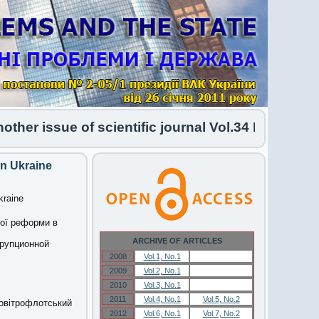
 issue of scientific journal Vol.34 No.1 2026 ha
in Ukraine
kraine
ної реформи в
ARCHIVE OF ARTICLES
ррупционной
2008
Vol.1, No.1
Vol.1, No.1
2009
Vol.2, No.1
Vol.2, No.1
2010
Vol.3, No.1
Vol.3, No.1
2011
Vol.4, No.1
Vol.5, No.2
Повітрофлотський
2012
Vol.6, No.1
Vol.7, No.2