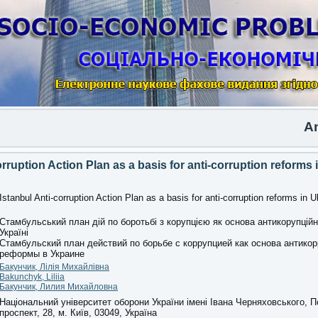
Another
orruption Action Plan as a basis for anti-corruption reforms 
Istanbul Anti-corruption Action Plan as a basis for anti-corruption reforms in U
Стамбульський план дій по боротьбі з корупцією як основа антикорупцій
Україні
Стамбульский план действий по борьбе с коррупцией как основа антико
реформы в Украине
Бакунчик, Лілія Михайлівна
Bakunchyk, Liliia
Бакунчик, Лилия Михайловна
Національний університет оборони України імені Івана Черняховського, 
проспект, 28, м. Київ, 03049, Україна