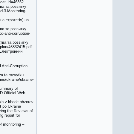
7&cat_id=46352.
тва та розвитку
d-3-Monitoring-
на стратегія) на
тва та розвитку
-anti-corruption-
цтва та розвитку
nplan/46832415.pdf.
 [Електронний
 Anti-Corruption
va ta rozvytku
es/ukraine/ukraine-
Summary of
 Official Web-
ykh v khode obzorov
et po Ukraine
ing the Reviews of
g report for
f monitoring –