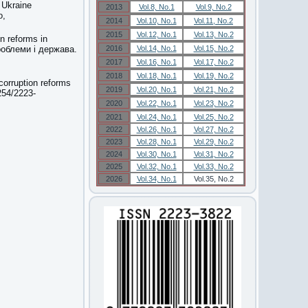
 Ukraine
2013
Vol.8, No.1
Vol.9, No.2
о,
2014
Vol.10, No.1
Vol.11, No.2
2015
Vol.12, No.1
Vol.13, No.2
on reforms in
проблеми і держава.
2016
Vol.14, No.1
Vol.15, No.2
2017
Vol.16, No.1
Vol.17, No.2
2018
Vol.18, No.1
Vol.19, No.2
-corruption reforms
2019
Vol.20, No.1
Vol.21, No.2
254/2223-
2020
Vol.22, No.1
Vol.23, No.2
2021
Vol.24, No.1
Vol.25, No.2
2022
Vol.26, No.1
Vol.27, No.2
2023
Vol.28, No.1
Vol.29, No.2
2024
Vol.30, No.1
Vol.31, No.2
2025
Vol.32, No.1
Vol.33, No.2
2026
Vol.34, No.1
Vol.35, No.2