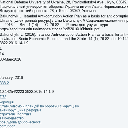
National Defense University of Ukraine, 28, Povitroflotskyi Ave., Kyiv, 03049,
Национальный университет обороны Украины имени Ивана Черняховског
Воздухофлотский проспект, 28, г. Киев, 03049, Украина
Bakunchyk L. Istanbul Anti-corruption Action Plan as a basis for anti-corrupti
Ukraine [Електронний ресурс] / Liliia Bakunchyk // Соціально-економічні 
— 2016. — Вип. 1 (14). — С. 76-82. — Режим доступу до журн.:
http://sepd.tntu.edu.ua/images/stories/pdf/2016/16blmriu.pdf.
Bakunchyk, L. (2016). Istanbul Anti-corruption Action Plan as a basis for anti
in Ukraine. Socio-Economic Problems and the State. 14 (1), 76-82. doi:10.14
3822.2016.14-1.9
1
14
30-Май-2016
January, 2016
338.2
10.14254/2223-3822.2016.14-1.9
D73
корупція
Стамбульський план дій по боротьбі з корупцією
антикорупційна реформа
стратегія і політика
законодавство
розбудова доброчесності
corruption