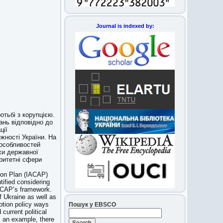
Journal is indexed by:
тьбі з корупцією.
ань відповідно до
ції
ежності України. На
 особливостей
яхи державної
оритетні сфери
tion Plan (IACAP)
ified considering
IACAP’s framework.
f Ukraine as well as
ption policy ways
Пошук у EBSCO
current political
As an example, there