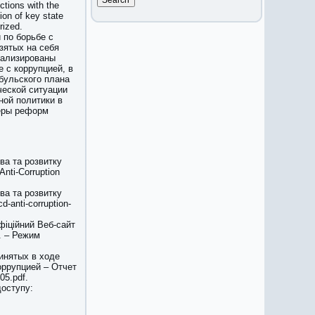
ctions with the
tion of key state
rized.
 по борьбе с
зятых на себя
нализированы
 с коррупцией, в
бульского плана
ческой ситуации
ной политики в
еры реформ
тва та розвитку
Anti-Corruption
тва та розвитку
-anti-corruption-
фіційний Веб-сайт
). – Режим
инятых в ходе
оррупцией – Отчет
05.pdf.
доступу: