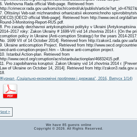
6. Verkhovna Rada official Web-page. Retrieved from
http://crimecor.rada.gov.ua/komzloch/control/uk/publish/article?art_id=4792
7. Ofitsiinyi Veb-sait mizhnarodnoi orhanizatsii ekonomichnoho spivrobitnytst
(OECD) [OECD official Web-page]. Retrieved from http://www.oecd.org/daf/ant
Round-3-Monitoring-Report-RUS.pdf.
8. Pro zasady derzhavnoi antykoruptsiinoi polityky v Ukraini (Antykoruptsiina 
2014–2017 roky: Zakon Ukrainy # 1699-VII vid 14 zhovtnia 2014 r. [On the prin
corruption policy in Ukraine (Anti-corruption Strategy) for the years 2014-201
No. 1699 VII of 14 October 2014]. Retrieved from http://zakon1.rada.gov.ua/
9. Ukraine anticorruption Project. Retrieved from http://www.oecd.org/countrie
oecd-anti-corruption-project.htm – Ukraine anti-corruption project.
10. Istanbul Action-plan. Retrieved from
http://www.oecd.org/corruption/acn/istanbulactionplan/46832415.pdf.
11. Pro zapobihannia koruptsii: Zakon Ukrainy vid 14 zhovtnia 2014 r. [Preven
Law of Ukraine on October 14, 2014]. Retrieved from http://zakon3.rada.gov.
18.
Журнал „Соціально-економічні проблеми і держава“, 2016, Випуск 1(14)
Next >
We have 85 guests online
Copyright © 2026. All Rights Reserved.