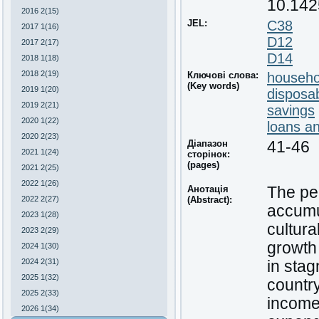
10.142
2016 2(15)
JEL:
C38
2017 1(16)
D12
2017 2(17)
D14
2018 1(18)
2018 2(19)
Ключові слова:
househo
(Key words)
2019 1(20)
disposa
2019 2(21)
savings
2020 1(22)
loans and
2020 2(23)
Діапазон
41-46
2021 1(24)
сторінок:
(pages)
2021 2(25)
2022 1(26)
Анотація
The per
2022 2(27)
(Abstract):
accumul
2023 1(28)
cultura
2023 2(29)
growth 
2024 1(30)
2024 2(31)
in sta
2025 1(32)
country
2025 2(33)
income 
2026 1(34)