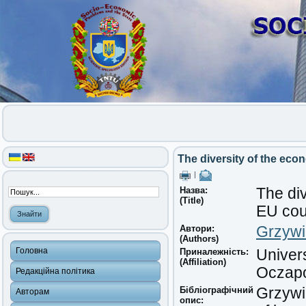
The diversity of the eco
|
Назва:
The div
(Title)
EU cou
Автори:
Grzywi
(Authors)
Головна
Приналежність:
Univer
(Affiliation)
Oczapo
Редакційна політика
Бібліографічний
Grzywi
Авторам
опис: