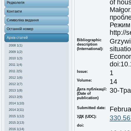
of hou
Редколегія
Małgor
Контакти
пробле
Символіка видання
Режим 
Останній номер
http:/
Архів статей
Bibliographic
Grzywi
description
2008 1(1)
situati
(International):
2009 1(2)
Econom
2010 1(3)
doi:10
2011 1(4)
2011 2(5)
Issue:
1
2012 1(6)
Volume:
14
2012 2(7)
Дата публікації:
30-Тра
2013 1(8)
(Date of
2013 2(9)
publication)
2014 1(10)
Submitted date:
Februa
2014 2(11)
2015 1(12)
УДК (UDC):
330.56
2015 2(13)
doi:
2016 1(14)