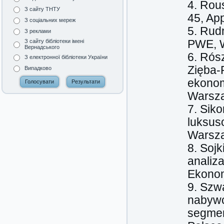
4. Rous
З сайту ТНТУ
45, App
З соціальних мереж
5. Rud
З реклами
PWE, 
З сайту бібліотеки імені
Вернадського
6. Rósz
З електронної бібліотеки України
Zięba-
Випадково
ekonom
Warsz
7. Sik
luksus
Warsz
8. Soj
analiz
Ekonom
9. Szw
nabywc
segmen