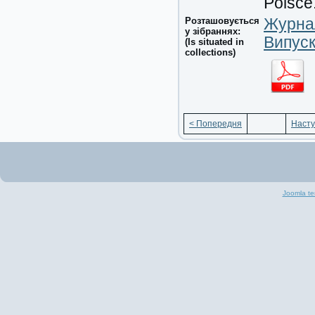
Polsc
Розташовується
Журнал
у зібраннях:
Випуск
(Is situated in
collections)
< Попередня
Насту
Joomla te