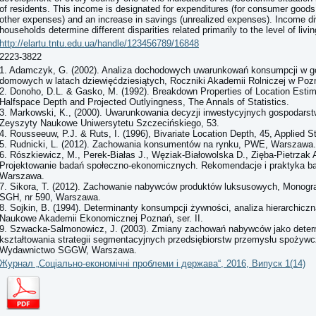
of residents. This income is designated for expenditures (for consumer good
other expenses) and an increase in savings (unrealized expenses). Income di
households determine different disparities related primarily to the level of livin
http://elartu.tntu.edu.ua/handle/123456789/16848
2223-3822
1. Adamczyk, G. (2002). Analiza dochodowych uwarunkowań konsumpcji w 
domowych w latach dziewięćdziesiątych, Roczniki Akademii Rolniczej w Poz
2. Donoho, D.L. & Gasko, M. (1992). Breakdown Properties of Location Esti
Halfspace Depth and Projected Outlyingness, The Annals of Statistics.
3. Markowski, K., (2000). Uwarunkowania decyzji inwestycyjnych gospodar
Zeyszyty Naukowe Uniwersytetu Szczecińskiego, 53.
4. Rousseeuw, P.J. & Ruts, I. (1996), Bivariate Location Depth, 45, Applied St
5. Rudnicki, L. (2012). Zachowania konsumentów na rynku, PWE, Warszawa.
6. Rószkiewicz, M., Perek-Białas J., Węziak-Białowolska D., Zięba-Pietrzak A
Projektowanie badań społeczno-ekonomicznych. Rekomendacje i praktyka 
Warszawa.
7. Sikora, T. (2012). Zachowanie nabywców produktów luksusowych, Monograf
SGH, nr 590, Warszawa.
8. Sojkin, B. (1994). Determinanty konsumpcji żywności, analiza hierarchicz
Naukowe Akademii Ekonomicznej Poznań, ser. II.
9. Szwacka-Salmonowicz, J. (2003). Zmiany zachowań nabywców jako deter
kształtowania strategii segmentacyjnych przedsiębiorstw przemysłu spożyw
Wydawnictwo SGGW, Warszawa.
Журнал „Соціально-економічні проблеми і держава“, 2016, Випуск 1(14)