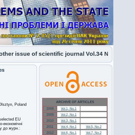
r issue of scientific journal Vol.34 No.1 2026 ha
es
ARCHIVE OF ARTICLES
Olsztyn, Poland
2008
Vol.1, No.1
Vol.1, No.1
2009
Vol.2, No.1
Vol.2, No.1
 selected EU
2010
Vol.3, No.1
Vol.3, No.1
о-економічні
2011
Vol.4, No.1
Vol.5, No.2
у до журн.:
2012
Vol.6, No.1
Vol.7, No.2