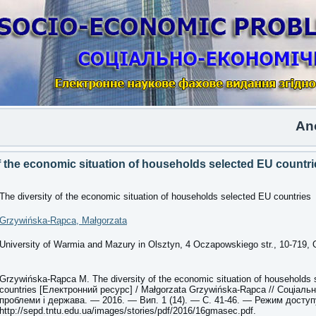
Anothe
f the economic situation of households selected EU countri
The diversity of the economic situation of households selected EU countries
Grzywińska-Rąpca, Małgorzata
University of Warmia and Mazury in Olsztyn, 4 Oczapowskiego str., 10-719, 
Grzywińska-Rąpca M. The diversity of the economic situation of households
countries [Електронний ресурс] / Małgorzata Grzywińska-Rąpca // Соціальн
проблеми і держава. — 2016. — Вип. 1 (14). — С. 41-46. — Режим доступ
http://sepd.tntu.edu.ua/images/stories/pdf/2016/16gmasec.pdf.