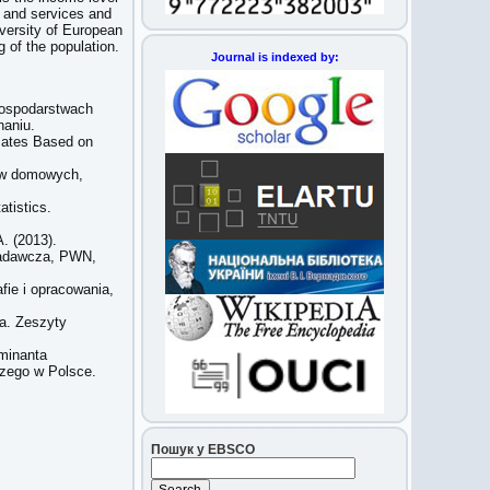
s and services and
versity of European
g of the population.
Journal is indexed by:
gospodarstwach
naniu.
mates Based on
stw domowych,
atistics.
. (2013).
badawcza, PWN,
ie i opracowania,
na. Zeszyty
minanta
czego w Polsce.
Пошук у EBSCO