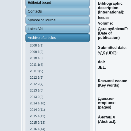
Editorial board
Bibliographic
description
Contacts
(International):
Issue:
Symbol of Journal
Volume:
Дата публікації:
Latest Vol.
(Date of
publication)
Archive of articles
2008 1(1)
Submitted date:
2009 1(2)
УДК (UDC):
2010 1(3)
doi:
2011 1(4)
JEL:
2011 2(5)
2012 1(6)
Ключові слова:
2012 2(7)
(Key words)
2013 1(8)
2013 2(9)
Діапазон
сторінок:
2014 1(10)
(pages)
2014 2(11)
2015 1(12)
Анотація
(Abstract):
2015 2(13)
2016 1(14)