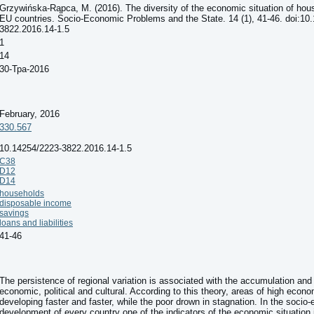
Grzywińska-Rąpca, M. (2016). The diversity of the economic situation of hou
EU countries. Socio-Economic Problems and the State. 14 (1), 41-46. doi:10
3822.2016.14-1.5
1
14
30-Тра-2016
February, 2016
330.567
10.14254/2223-3822.2016.14-1.5
C38
D12
D14
households
disposable income
savings
loans and liabilities
41-46
The persistence of regional variation is associated with the accumulation and 
economic, political and cultural. According to this theory, areas of high econ
developing faster and faster, while the poor drown in stagnation. In the socio
development of every country one of the indicators of the economic situation 