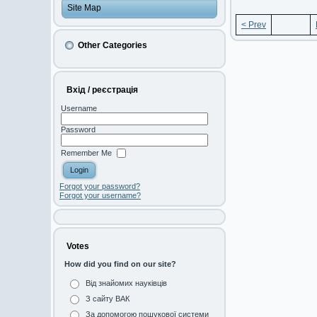
Site Map
< Prev
Other Categories
Вхід / реєстрація
Username
Password
Remember Me
Forgot your password?
Forgot your username?
Votes
How did you find on our site?
Від знайомих науківців
З сайту ВАК
За допомогою пошукової системи