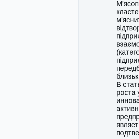
М'ясоп
класте
м'ясни
відтво
підпри
взаємо
(катег
підпри
передб
близьк
В стат
роста 
иннов
активн
предпр
являет
подтв