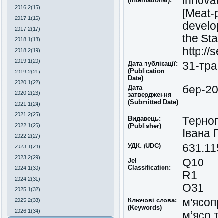
innova
(International):
2016 2(15)
[Meat-p
2017 1(16)
develo
2017 2(17)
the Sta
2018 1(18)
http://
2018 2(19)
2019 1(20)
Дата публікації:
31-тра
(Publication
2019 2(21)
Date)
2020 1(22)
Дата
бер-2
2020 2(23)
затвердження
(Submitted Date)
2021 1(24)
2021 2(25)
Видавець:
Терноп
2022 1(26)
(Publisher)
Івана 
2022 2(27)
УДК: (UDC)
631.11
2023 1(28)
2023 2(29)
Jel
Q10
Classіfіcatіon:
2024 1(30)
R1
2024 2(31)
O31
2025 1(32)
Ключові слова:
м'ясоп
2025 2(33)
(Keywords)
2026 1(34)
м’ясо 