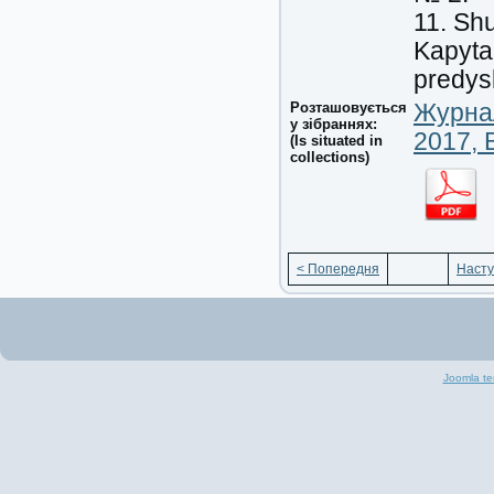
11. Sh
Kapyta
predys
Розташовується
Журнал
у зібраннях:
2017, 
(Is situated in
collections)
< Попередня
Насту
Joomla te