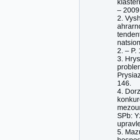
klaste
– 2009
2. Vysh
ahrarn
tendent
natsion
2. – P.
3. Hry
problem
Prysia
146.
4. Dor
konkur
mezour
SPb: Y
upravl
5. Maz