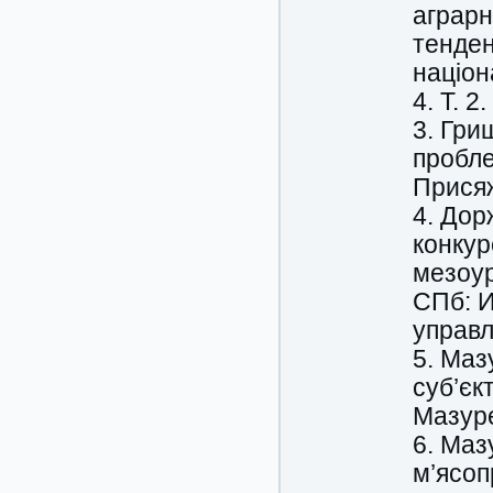
аграрн
тенден
націон
4. Т. 2
3. Гри
пробле
Присяж
4. Дор
конку
мезоур
СПб: И
управл
5. Маз
суб’єк
Мазуре
6. Маз
м’ясоп