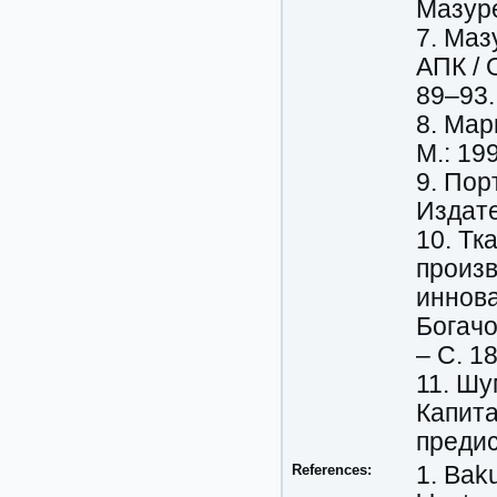
Мазуре
7. Маз
АПК / 
89–93.
8. Мар
М.: 199
9. Пор
Издате
10. Тк
произв
иннова
Богачо
– С. 1
11. Шу
Капита
предис
References:
1. Bak