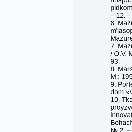
hospod
pidkom
– 12. –
6. Maz
m'iasop
Mazure
7. Maz
/ O.V.
93.
8. Mar
M.: 199
9. Port
dom «V
10. Tk
proyzv
innova
Bohach
№ 2. –