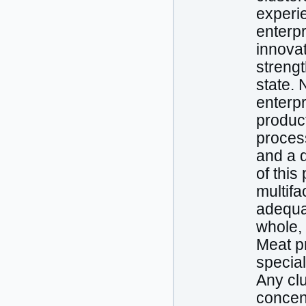
experie
enterpr
innovat
streng
state. 
enterpr
product
process
and a 
of this
multifa
adequa
whole, 
Meat pr
special
Any clu
concent