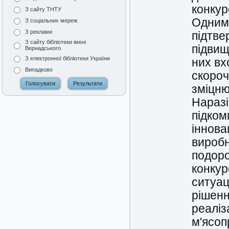
конкур
З сайту ТНТУ
Одним 
З соціальних мереж
З реклами
підтве
З сайту бібліотеки імені
підвищ
Вернадського
З електронної бібліотеки України
них вх
Випадково
скороч
зміцню
Наразі
підком
іннова
виробн
подоро
конкур
ситуац
рішенн
реаліз
м'ясоп