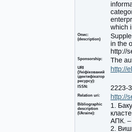
informa
categor
enterpr
which i
Опис:
Supplem
(description)
in the 
http://
Sponsorship:
The aut
URI
http://
(Уніфікований
ідентифікатор
ресурсу):
ISSN:
2223-
Relation uri:
http://
Bibliographic
1. Бак
description
класте
(Ukraine):
АПК. –
2. Виш