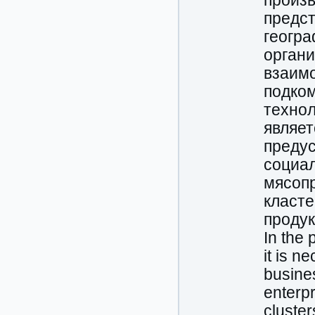
произв
предст
геогра
орган
взаимо
подком
технол
являет
предус
социал
мясоп
класте
продук
In the 
it is n
busines
enterp
cluster