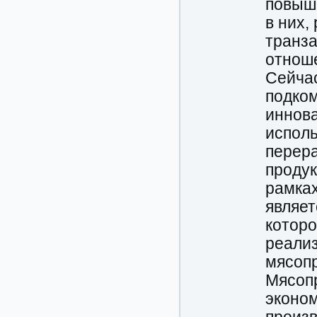
повыш
в них,
транза
отноше
Сейчас
подком
иннова
испол
перер
продук
рамках
являет
которо
реализ
мясопр
Мясопр
эконом