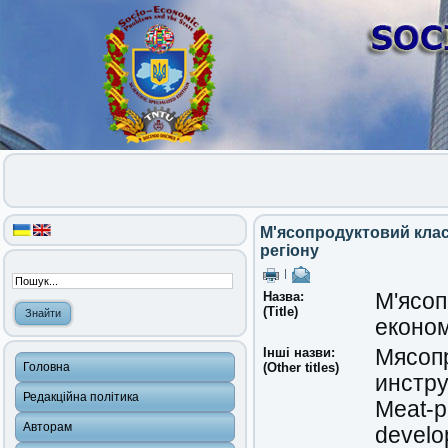
М'ясопродуктовий клас
регіону
|
Назва:
М'ясоп
(Title)
економ
Інші назви:
Мясоп
Головна
(Other titles)
инстру
Редакційна політика
Meat-pr
Авторам
develo