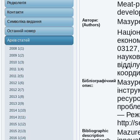
Meat-pr
Редколегія
develo
Контакти
Автори:
Мазур
Символіка видання
(Authors)
Націон
Останній номер
економі
Архів статей
03127,
2008 1(1)
науков
2009 1(2)
2010 1(3)
відділ
2011 1(4)
коорди
2011 2(5)
Бібліографічний
Мазуре
2012 1(6)
опис:
інстру
2012 2(7)
2013 1(8)
ресурс
2013 2(9)
пробле
2014 1(10)
— Режи
2014 2(11)
http://
2015 1(12)
Bibliographic
Mazure
2015 2(13)
description
2016 1(14)