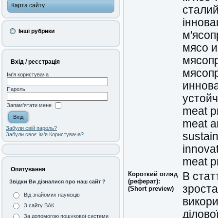
Карта сайту
сталий
інновац
Інші рубрики
м'ясоп
мясо и
мясоп
Вхід / реєстрація
мясоп
Ім'я користувача
иннов
Пароль
устойч
Запам'ятати мене
meat p
meat a
Забули свій пароль?
sustai
Забули своє Ім’я Користувача?
innova
meat p
Опитування
Короткий огляд
В стат
(реферат):
Звідки Ви дізналися про наш сайт ?
зроста
(Short preview)
Від знайомих науківців
викори
З сайту ВАК
ділово
За допомогою пошукової системи