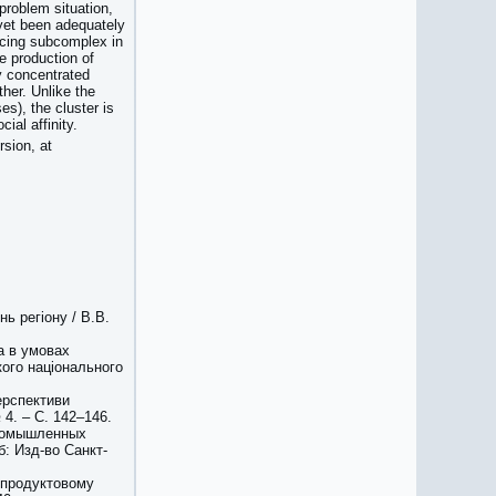
problem situation,
 yet been adequately
ucing subcomplex in
he production of
y concentrated
ther. Unlike the
es), the cluster is
ial affinity.
rsion, at
ь регіону / В.В.
а в умовах
кого національного
ерспективи
 4. – С. 142–146.
промышленных
: Изд-во Санкт-
сопродуктовому