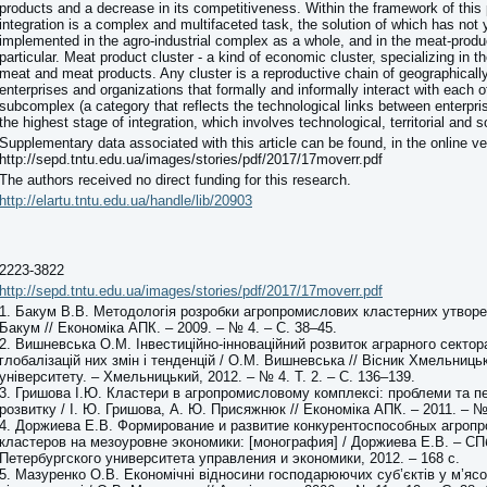
products and a decrease in its competitiveness. Within the framework of this 
integration is a complex and multifaceted task, the solution of which has not
implemented in the agro-industrial complex as a whole, and in the meat-prod
particular. Meat product cluster - a kind of economic cluster, specializing in t
meat and meat products. Any cluster is a reproductive chain of geographicall
enterprises and organizations that formally and informally interact with each o
subcomplex (a category that reflects the technological links between enterpris
the highest stage of integration, which involves technological, territorial and soc
Supplementary data associated with this article can be found, in the online ve
http://sepd.tntu.edu.ua/images/stories/pdf/2017/17moverr.pdf
The authors received no direct funding for this research.
http://elartu.tntu.edu.ua/handle/lib/20903
2223-3822
http://sepd.tntu.edu.ua/images/stories/pdf/2017/17moverr.pdf
1. Бакум В.В. Методологія розробки агропромислових кластерних утворен
Бакум // Економіка АПК. – 2009. – № 4. – С. 38–45.
2. Вишневська О.М. Інвестиційно-інноваційний розвиток аграрного сектор
глобалізацій них змін і тенденцій / О.М. Вишневська // Вісник Хмельниць
університету. – Хмельницький, 2012. – № 4. Т. 2. – С. 136–139.
3. Гришова І.Ю. Кластери в агропромисловому комплексі: проблеми та п
розвитку / І. Ю. Гришова, А. Ю. Присяжнюк // Економіка АПК. – 2011. – №
4. Доржиева Е.В. Формирование и развитие конкурентоспособных агро
кластеров на мезоуровне экономики: [монография] / Доржиева Е.В. – СПб
Петербургского университета управления и экономики, 2012. – 168 с.
5. Мазуренко О.В. Економічні відносини господарюючих суб’єктів у м’я