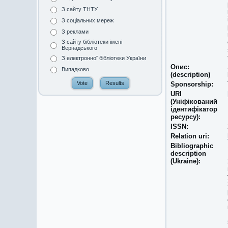
З сайту ТНТУ
З соціальних мереж
З реклами
З сайту бібліотеки імені
Вернадського
З електронної бібліотеки України
Опис:
Випадково
(description)
Sponsorship:
URI
(Уніфікований
ідентифікатор
ресурсу):
ISSN:
Relation uri:
Bibliographic
description
(Ukraine):