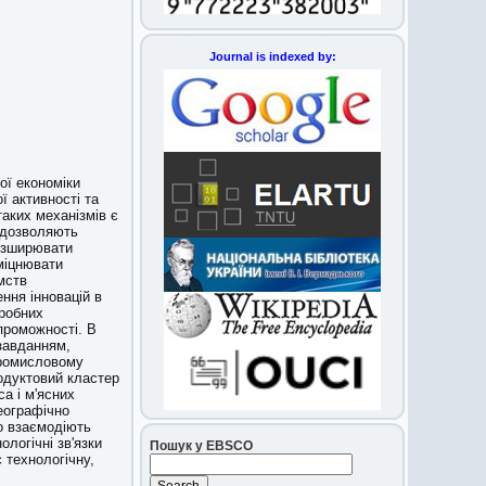
Journal is indexed by:
ої економіки
ї активності та
аких механізмів є
 дозволяють
розширювати
зміцнювати
мств
ння інновацій в
еробних
проможності. В
 завданням,
опромисловому
родуктовий кластер
са і м'ясних
еографічно
о взаємодіють
ологічні зв'язки
Пошук у EBSCO
 технологічну,