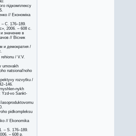
40.
ого підкомплексу
5.
нко // Економіка
 – С. 176–189.
», 2006. – 608 с.
 и значение в
ачов // Вісник
м и демократия /
с.
rehionu / V.V.
a v umovakh
koho natsional'noho
pektyvy rozvytku /
142–146.
omyshlen-nykh
: Yzd-vo Sankt-
m'iasoproduktovomu
0.
ovoho pidkompleksu
.
nko // Ekonomika
1. – S. 176–189.
2006. – 608 p.