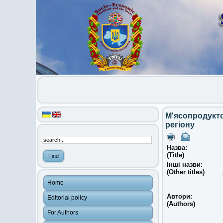
М'ясопродукто
регіону
|
Назва:
(Title)
Інші назви:
(Other titles)
Home
Автори:
Editorial policy
(Authors)
For Authors