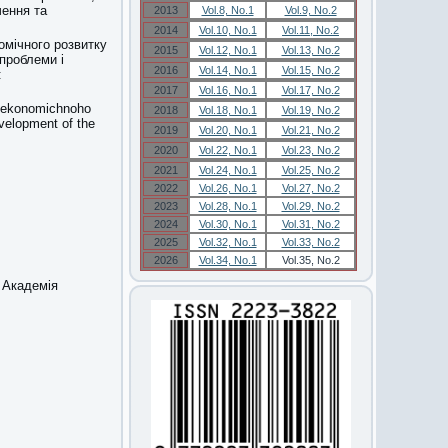
чення та
2013
Vol.8, No.1
Vol.9, No.2
2014
Vol.10, No.1
Vol.11, No.2
омічного розвитку
2015
Vol.12, No.1
Vol.13, No.2
 проблеми і
2016
Vol.14, No.1
Vol.15, No.2
:
2017
Vol.16, No.1
Vol.17, No.2
t ekonomichnoho
2018
Vol.18, No.1
Vol.19, No.2
evelopment of the
2019
Vol.20, No.1
Vol.21, No.2
2020
Vol.22, No.1
Vol.23, No.2
2021
Vol.24, No.1
Vol.25, No.2
2022
Vol.26, No.1
Vol.27, No.2
2023
Vol.28, No.1
Vol.29, No.2
2024
Vol.30, No.1
Vol.31, No.2
2025
Vol.32, No.1
Vol.33, No.2
2026
Vol.34, No.1
Vol.35, No.2
а Академія