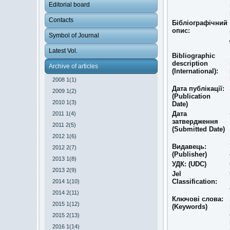
Editorial board
Contacts
Бібліографічний
опис:
Symbol of Journal
Latest Vol.
Bibliographic
description
Archive of articles
(International):
2008 1(1)
Дата публікації:
2009 1(2)
(Publication
2010 1(3)
Date)
Дата
2011 1(4)
затвердження
2011 2(5)
(Submitted Date)
2012 1(6)
Видавець:
2012 2(7)
(Publisher)
2013 1(8)
УДК: (UDC)
2013 2(9)
Jel
Classіfіcatіon:
2014 1(10)
2014 2(11)
Ключові слова:
2015 1(12)
(Keywords)
2015 2(13)
2016 1(14)