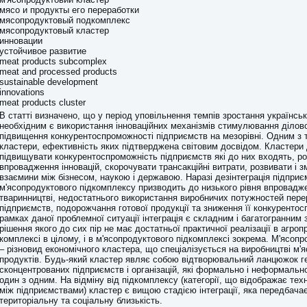
мясо и продукты его переработки
мясопродуктовый подкомплекс
мясопродуктовый кластер
инновации
устойчивое развитие
meat products subcomplex
meat and processed products
sustainable development
innovations
meat products cluster
В статті визначено, що у період уповільнення темпів зростання українськ
необхідним є використання інноваційних механізмів стимулювання ділово
підвищення конкурентоспроможності підприємств на мезорівні. Одним з т
кластери, ефективність яких підтверджена світовим досвідом. Кластери
підвищувати конкурентоспроможність підприємств які до них входять, 
впровадження інновацій, скорочувати трансакційні витрати, розвивати і 
взаємини між бізнесом, наукою і державою. Наразі дезінтеграція підприє
м'ясопродуктового підкомплексу призводить до низького рівня впровадже
тваринництві, недостатнього використання виробничих потужностей пер
підприємств, подорожчання готової продукції та зниження її конкурентос
рамках даної проблемної ситуації інтеграція є складним і багатогранним
рішення якого до сих пір не має достатньої практичної реалізації в агр
комплексі в цілому, і в м'ясопродуктового підкомплексі зокрема. М'ясоп
– різновид економічного кластера, що спеціалізується на виробництві м'я
продуктів. Будь-який кластер являє собою відтворювальний ланцюжок г
сконцентрованих підприємств і організацій, які формально і неформальн
один з одним. На відміну від підкомплексу (категорії, що відображає техн
між підприємствами) кластер є вищою стадією інтеграції, яка передбачає
територіальну та соціальну близькість.