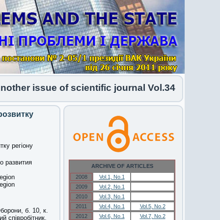
r issue of scientific journal Vol.34 No.1 2026 ha
розвитку
тку регіону
о развития
ARCHIVE OF ARTICLES
region
2008
Vol.1, No.1
Vol.1, No.1
region
2009
Vol.2, No.1
Vol.2, No.1
2010
Vol.3, No.1
Vol.3, No.1
2011
Vol.4, No.1
Vol.5, No.2
орони, б. 10, к.
2012
Vol.6, No.1
Vol.7, No.2
ий співробітник,