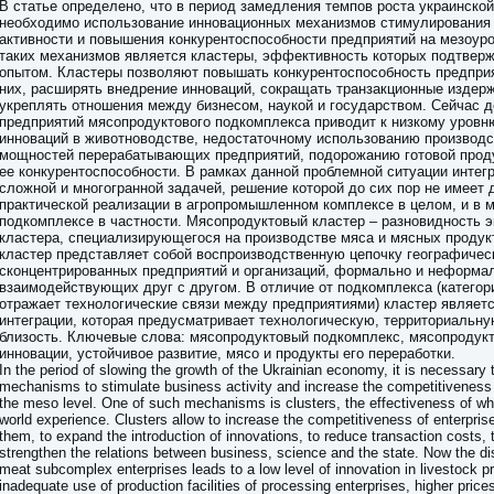
В статье определено, что в период замедления темпов роста украинско
необходимо использование инновационных механизмов стимулирования
активности и повышения конкурентоспособности предприятий на мезоур
таких механизмов является кластеры, эффективность которых подтвер
опытом. Кластеры позволяют повышать конкурентоспособность предпри
них, расширять внедрение инноваций, сокращать транзакционные издерж
укреплять отношения между бизнесом, наукой и государством. Сейчас д
предприятий мясопродуктового подкомплекса приводит к низкому уровн
инноваций в животноводстве, недостаточному использованию производ
мощностей перерабатывающих предприятий, подорожанию готовой прод
ее конкурентоспособности. В рамках данной проблемной ситуации интег
сложной и многогранной задачей, решение которой до сих пор не имеет 
практической реализации в агропромышленном комплексе в целом, и в 
подкомплексе в частности. Мясопродуктовый кластер – разновидность 
кластера, специализирующегося на производстве мяса и мясных продук
кластер представляет собой воспроизводственную цепочку географичес
сконцентрированных предприятий и организаций, формально и неформа
взаимодействующих друг с другом. В отличие от подкомплекса (категори
отражает технологические связи между предприятиями) кластер являет
интеграции, которая предусматривает технологическую, территориальн
близость. Ключевые слова: мясопродуктовый подкомплекс, мясопродукт
инновации, устойчивое развитие, мясо и продукты его переработки.
In the period of slowing the growth of the Ukrainian economy, it is necessary 
mechanisms to stimulate business activity and increase the competitiveness 
the meso level. One of such mechanisms is clusters, the effectiveness of wh
world experience. Clusters allow to increase the competitiveness of enterprise
them, to expand the introduction of innovations, to reduce transaction costs,
strengthen the relations between business, science and the state. Now the dis
meat subcomplex enterprises leads to a low level of innovation in livestock p
inadequate use of production facilities of processing enterprises, higher prices