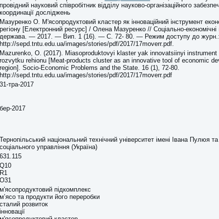
провідний науковий співробітник відділу науково-організаційного забезпе
координації досліджень
Мазуренко О. М'ясопродуктовий кластер як інноваційний інструмент екон
регіону [Електронний ресурс] / Олена Мазуренко // Соціально-економічні
держава. — 2017. — Вип. 1 (16). — С. 72- 80. — Режим доступу до журн.
http://sepd.tntu.edu.ua/images/stories/pdf/2017/17moverr.pdf.
Mazurenko, O. (2017). Miasoproduktovyi klaster yak innovatsiinyi instrumen
rozvytku rehionu [Meat-products cluster as an innovative tool of economic d
region]. Socio-Economic Problems and the State. 16 (1), 72-80.
http://sepd.tntu.edu.ua/images/stories/pdf/2017/17moverr.pdf
31-тра-2017
бер-2017
Тернопільський національний технічний університет імені Івана Пулюя т
соціального управління (Україна)
631.115
Q10
R1
O31
м'ясопродуктовий підкомплекс
м’ясо та продукти його переробки
сталий розвиток
інновації
м'ясопродуктовий кластер