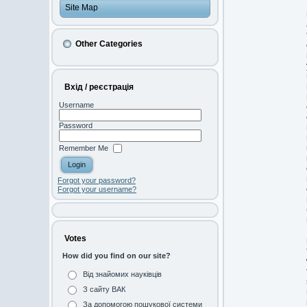
Site Map
Other Categories
Вхід / реєстрація
Username
Password
Remember Me
Forgot your password?
Forgot your username?
Votes
How did you find on our site?
Від знайомих науківців
З сайту ВАК
За допомогою пошукової системи