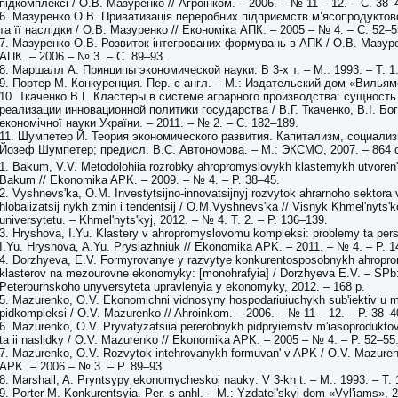
підкомплексі / О.В. Мазуренко // Агроінком. – 2006. – № 11 – 12. – С. 38–
6. Мазуренко О.В. Приватизація переробних підприємств м’ясопродуктов
та її наслідки / О.В. Мазуренко // Економіка АПК. – 2005 – № 4. – С. 52–5
7. Мазуренко О.В. Розвиток інтегрованих формувань в АПК / О.В. Мазуре
АПК. – 2006 – № 3. – С. 89–93.
8. Маршалл А. Принципы экономической науки: В 3-х т. – М.: 1993. – Т. 1.
9. Портер М. Конкуренция. Пер. с англ. – М.: Издательский дом «Вильямс
10. Ткаченко В.Г. Кластеры в системе аграрного производства: сущность
реализации инновационной политики государства / В.Г. Ткаченко, В.І. Бог
економічної науки України. – 2011. – № 2. – С. 182–189.
11. Шумпетер Й. Теория экономического развития. Капитализм, социализ
Йозеф Шумпетер; предисл. В.С. Автономова. – М.: ЭКСМО, 2007. – 864 
1. Bakum, V.V. Metodolohiia rozrobky ahropromyslovykh klasternykh utvoren' 
Bakum // Ekonomika APK. – 2009. – № 4. – P. 38–45.
2. Vyshnevs'ka, O.M. Investytsijno-innovatsijnyj rozvytok ahrarnoho sektor
hlobalizatsij nykh zmin i tendentsij / O.M.Vyshnevs'ka // Visnyk Khmel'nyts'
universytetu. – Khmel'nyts'kyj, 2012. – № 4. T. 2. – P. 136–139.
3. Hryshova, I.Yu. Klastery v ahropromyslovomu kompleksi: problemy ta pers
I.Yu. Hryshova, A.Yu. Prysiazhniuk // Ekonomika APK. – 2011. – № 4. – P. 
4. Dorzhyeva, E.V. Formyrovanye y razvytye konkurentosposobnykh ahropr
klasterov na mezourovne ekonomyky: [monohrafyia] / Dorzhyeva E.V. – SPb
Peterburhskoho unyversyteta upravlenyia y ekonomyky, 2012. – 168 p.
5. Mazurenko, O.V. Ekonomichni vidnosyny hospodariuiuchykh sub'iektiv u 
pidkompleksi / O.V. Mazurenko // Ahroinkom. – 2006. – № 11 – 12. – P. 38–4
6. Mazurenko, O.V. Pryvatyzatsiia pererobnykh pidpryiemstv m'iasoprodukt
ta ii naslidky / O.V. Mazurenko // Ekonomika APK. – 2005 – № 4. – P. 52–55
7. Mazurenko, O.V. Rozvytok intehrovanykh formuvan' v APK / O.V. Mazure
APK. – 2006 – № 3. – P. 89–93.
8. Marshall, A. Pryntsypy ekonomycheskoj nauky: V 3-kh t. – M.: 1993. – T. 
9. Porter M. Konkurentsyia. Per. s anhl. – M.: Yzdatel'skyj dom «Vyl'iams», 