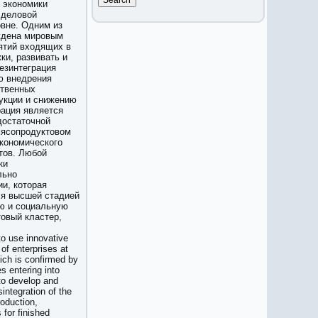
й экономики
 деловой
овне. Одним из
ждена мировым
ятий входящих в
ки, развивать и
езинтеграция
ю внедрения
ственных
укции и снижению
рация является
достаточной
мясопродуктовом
экономического
тов. Любой
ки
льно
и, которая
ся высшей стадией
ую и социальную
овый кластер,
to use innovative
of enterprises at
ich is confirmed by
s entering into
 to develop and
integration of the
roduction,
 for finished