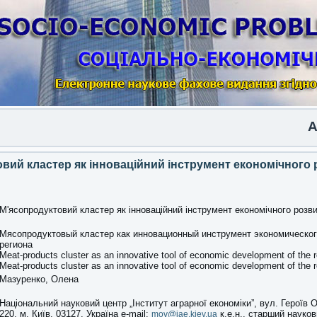
Anothe
вий кластер як інноваційний інструмент економічного 
М'ясопродуктовий кластер як інноваційний інструмент економічного розви
Мясопродуктовый кластер как инновационный инструмент экономическог
региона
Meat-products cluster as an innovative tool of economic development of the 
Meat-products cluster as an innovative tool of economic development of the 
Мазуренко, Олена
Національний науковий центр „Інститут аграрної економіки”, вул. Героїв Об
220, м. Київ, 03127, Україна e-mail:
к.е.н., старший науков
mov@iae.kiev.ua