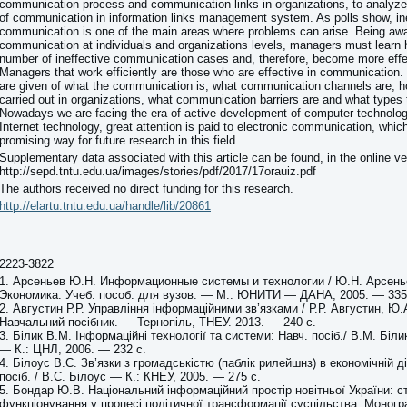
communication process and communication links in organizations, to analyze
of communication in information links management system. As polls show, in
communication is one of the main areas where problems can arise. Being awa
communication at individuals and organizations levels, managers must learn 
number of ineffective communication cases and, therefore, become more eff
Managers that work efficiently are those who are effective in communicatio
are given of what the communication is, what communication channels are, h
carried out in organizations, what communication barriers are and what types 
Nowadays we are facing the era of active development of computer technolog
Internet technology, great attention is paid to electronic communication, which
promising way for future research in this field.
Supplementary data associated with this article can be found, in the online ve
http://sepd.tntu.edu.ua/images/stories/pdf/2017/17orauiz.pdf
The authors received no direct funding for this research.
http://elartu.tntu.edu.ua/handle/lib/20861
2223-3822
1. Арсеньев Ю.Н. Информационные системы и технологии / Ю.Н. Арсенье
Экономика: Учеб. пособ. для вузов. — М.: ЮНИТИ — ДАНА, 2005. — 335
2. Августин Р.Р. Управління інформаційними зв’язками / Р.Р. Августин, Ю.А
Навчальний посібник. — Тернопіль, ТНЕУ. 2013. — 240 с.
3. Білик В.М. Інформаційні технології та системи: Навч. посіб./ В.М. Біли
— К.: ЦНЛ, 2006. — 232 с.
4. Білоус В.С. Зв’язки з громадськістю (паблік рилейшнз) в економічній д
посіб. / В.С. Білоус — К.: КНЕУ, 2005. — 275 с.
5. Бондар Ю.В. Національний інформаційний простір новітньої України: с
функціонування у процесі політичної трансформації суспільства: Моногр