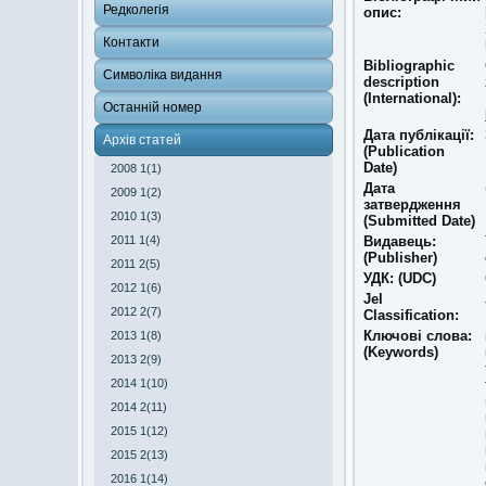
Редколегія
опис:
Контакти
Bibliographic
Символіка видання
description
(International):
Останній номер
Дата публікації:
Архів статей
(Publication
Date)
2008 1(1)
Дата
2009 1(2)
затвердження
2010 1(3)
(Submitted Date)
2011 1(4)
Видавець:
(Publisher)
2011 2(5)
УДК: (UDC)
2012 1(6)
Jel
2012 2(7)
Classіfіcatіon:
Ключові слова:
2013 1(8)
(Keywords)
2013 2(9)
2014 1(10)
2014 2(11)
2015 1(12)
2015 2(13)
2016 1(14)