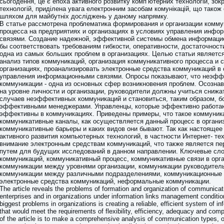
сьогодення, це є епоха активного розвитку комп’ютерних технологій, зок
технологій, приділена увага електронним засобам комунікацій, що також
шляхом для майбутніх досліджень у даному напрямку.
В статье рассмотрена проблематика формирования и организации комму
процесса на предприятиях и организациях в условиях управления инф
связями. Создание надежной, эффективной системы обмена информацие
бы соответствовать требованиям гибкости, оперативности, достаточности
одна из самых больших проблем в организациях. Целью статьи являетс
анализ типов коммуникаций, организация коммуникативного процесса и с
организациях, проанализировать электронные средства коммуникаций в
управления информационными связями. Опросы показывают, что неэфф
коммуникации - одна из основных сфер возникновения проблем. Осозна
на уровне личности и организации, руководители должны учиться снижа
случаев неэффективных коммуникаций и становиться, таким образом, б
эффективными менеджерами. Управленцы, которые эффективно работают,
эффективны в коммуникациях. Приведены примеры, что такое коммуника
коммуникативные каналы, как осуществляется данный процесс в организ
коммуникативные барьеры и каких видов они бывают. Так как настоящее 
активного развития компьютерных технологий, в частности Интернет- те
внимание электронным средствам коммуникаций, что также является п
путем для будущих исследований в данном направлении. Ключевые сло
коммуникаций, коммуникативный процесс, коммуникативные связи в орга
коммуникации между уровнями организации, коммуникации руководитель
коммуникации между различными подразделениями, коммуникационные 
электронные средства коммуникаций, неформальные коммуникации.
The article reveals the problems of formation and organization of communicat
enterprises and in organizations under information links management conditio
biggest problems in organizations is creating a reliable, efficient system of 
that would meet the requirements of flexibility, efficiency, adequacy and co
of the article is to make a comprehensive analysis of communication types, o