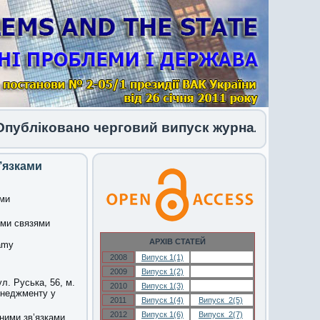
іковано черговий випуск журналу 1 (34) 2026
’язками
ами
ыми связями
АРХІВ СТАТЕЙ
kamy
2008
Випуск 1(1)
Випуск 1(1)
2009
Випуск 1(2)
Випуск 1(2)
л. Руська, 56, м.
2010
Випуск 1(3)
Випуск 1(3)
менеджменту у
2011
Випуск 1(4)
Випуск 2(5)
2012
Випуск 1(6)
Випуск 2(7)
йними зв’язками