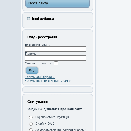
Карта сайту
Інші рубрики
Вхід / реєстрація
Ім'я користувача
Пароль
Запам'ятати мене
Забули свій пароль?
Забули своє Ім’я Користувача?
Опитування
Звідки Ви дізналися про наш сайт ?
Від знайомих науківців
З сайту ВАК
За допомогою пошукової системи