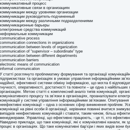
коммуникативный процесс
коммуникативные связи в организациях
коммуникации между уровнями организации
коммуникации руководитель-подчиненный
коммуникации между различными подразделениями
коммуникационные барьеры
электронные средства коммуникаций
неформальные коммуникации
communicative process
communication connections in organizations
communication between levels of organization
communication of “supervisor – subordinate” type
communication between different departments
communication barriers
electronic means of communication
informal communication
У статті розглянуто проблематику формування та організації комунікацій
підприємствах та організаціях в умовах управління інформаційними зв’я
надійної, ефективної системи обміну інформацією, що могла б відповіда
гнучкості, оперативності, достатності та повноти – це одна з найбільших
організаціях. Метою статті є комплексний аналіз типів комунікацій, органі
комунікативного процесу та зв’язки в організаціях, проаналізувати електр
комунікацій у системі управління інформаційними зв’язками. Опитування
неефективні комунікації – одна з основних сфер виникнення проблем. У
комунікації на рівні особи й організації, керівники повинні вчитися знижув
випадків неефективних комунікацій і ставати, таким чином, більш ефект
менеджерами. Управлінці, що ефективно працюють, - це ті, хто ефективні
Наведено приклади, що таке комунікації, які є комунікативні канали, як 
процес в організаціях. Що таке комунікативні бар’єри і яких видів вони бу