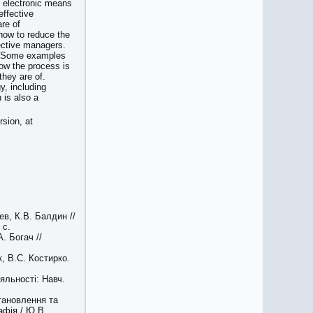
 electronic means
effective
re of
how to reduce the
ective managers.
n. Some examples
ow the process is
they are of.
y, including
 is also a
rsion, at
в, К.В. Балдин //
 с.
. Богач //
к, В.С. Костирко.
іяльності: Навч.
тановлення та
афія./ Ю.В.