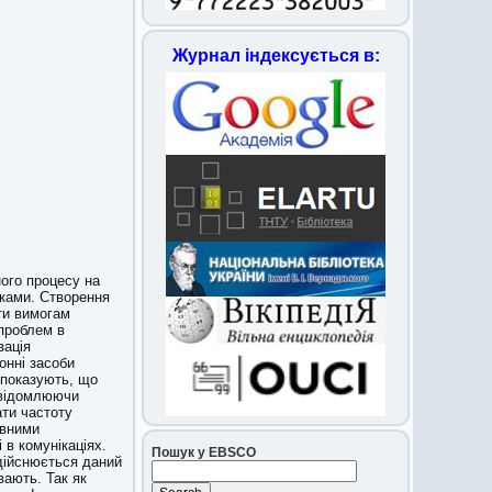
Журнал індексується в:
ного процесу на
зками. Створення
ти вимогам
 проблем в
зація
онні засоби
 показують, що
свідомлюючи
ати частоту
ивними
 в комунікаціях.
Пошук у EBSCO
здійснюється даний
вають. Так як