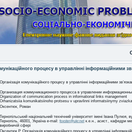
Опубл
омунікаційного процесу в управлінні інформаційними зв
Організація комунікаційного процесу в управлінні інформаційними зв’язк
Организация коммуникационного процесса в управлении информационн
Organization of communication process in informational links management
Orhanizatsiia komunikatsiinoho protsesu v upravlinni informatsiinymy zviaz
Оксентюк, Роман
Тернопільський національний технічний університет імені Івана Пулюя, ву
Тернопіль, 46001, Україна e-mail:
к.е.н., асист., кафедри 
foxster@ukr.net
виробничій сфері
Оксентюк Р. Організація комунікаційного процесу в управлінні інформаці