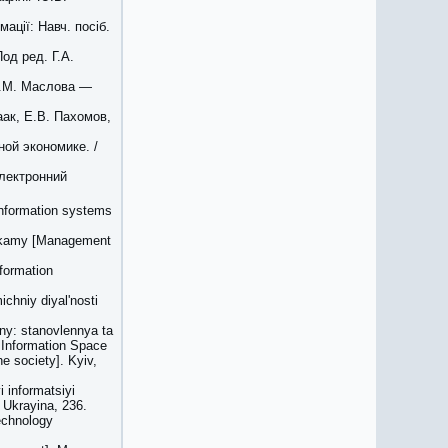
ації: Навч. посіб.
од ред. Г.А.
В.М. Маслова —
аак, Е.В. Пахомов,
ой экономике. /
[Електронний
[Information systems
azkamy [Management
nformation
chniy diyal'nosti
iny: stanovlennya ta
l Information Space
he society]. Kyiv,
 informatsiyi
 Ukrayina, 236.
technology