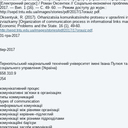
[Електронний ресурс] / Роман Оксентюк // Соціально-економічні проблем
2017. — Вип. 1 (16). — С. 49- 60. — Режим доступу до журн.:
http://sepd.tntu.edu.ua/images/stories/pdf/2017/17orauiz.pdf.
Oksentyuk, R. (2017). Orhanizatsiia komunikatsiinoho protsesu v upravlinni 
zviazkamy [Organization of communication process in informational links ma
Economic Problems and the State. 16 (1), 49-60.
.
http://sepd.tntu.edu.ua/images/stories/pdf/2017/17orauiz.pdf
31-тра-2017
бер-2017
Тернопільський національний технічний університет імені Івана Пулюя т
соціального управління (Україна)
658.310.9
J54
комунікативний процес
комунікативні зв’язки в організаціях
типы коммуникаций
types of communication
неформальні комунікації
комунікації між рівнями організації
комунікації керівник–підлеглий
комунікації між різними підрозділами
комунікаційні бар'єри
електронні засоби комунікацій