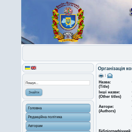
Організація к
|
Назва:
(Title)
Інші назви:
(Other titles)
Автори:
Головна
(Authors)
Редакційна політика
Авторам
Бібліографічний