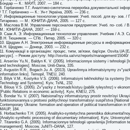
Бондар — К.: МАУП, 2007. — 184 с.
6. Горбаченко Т.Г. Аналітико-синтетична переробка документальної інформ
/ Т.Г. Горбаченко — К.: Ун-т Україна, 2005. — 236 с.
7. Информационные технологии управления: Учеб. пособ. для ву- зов. / П
Титаренко. — М.: ЮНИТИ–ДАНА, 2005. — 127 с.
8. Маслова В.М. Управление персоналом предприятия: Учеб. по- соб. / 
М.: ЮНИТИ–ДАНА, 2007. — 159 с.
9. Саак А. Э. Информационные технологии управления: Учебник / А.Э. С
В.Н. Тюшняков. — СПб.: Питер, 2005. — 320 с
10. Щедрин А.Н. Электронные информационные ресурсы в информационн
А.Н. Щедрин. — Донецк, 2003. — 232 с.
11. Комунікації в організаціях: процес, типи, зв'язки, бар'єри. Osvita.UA 
ресурс]. – Режим доступу: http://osvita.ua/vnz/reports/management/15040/
1. Arsen'ev Yu.N., Baldyn K. V. (2005). Informacionnye sistemy i tehnologii 
and technologies]. Moscow, Uniti-Dana, 335.
2. Avgustin R.R., Bogach Ju. A. (2013). Upravlinnya informatsiynymy zv"y
information links]. Ternopil, TNEU, 240.
3. Bilyk V.M., Kostyrko V.S. (2006). Informatsiyni tekhnolohiyi ta systemy [I
Technology and Systems]. Kyiv, TsNL, 232.
4. Bilous V.S. (2005). Zv"yazky z hromads'kistyu (pablik ryleyshnz) v ekonomi
[Public Relations in economic activity]. Kyiv, KNEU, 275.
5. Bondar Yu. V. (2007). Natsional'nyy informatsiynyy prostir novitn'oyi Ukray
funktsionuvannya u protsesi politychnoyi transformatsiyi suspil'stva [Nationa
Contemporary Ukraine: formation and operation of political transformation in t
MAUP, 184.
6. Horbachenko T.H. (2005). Analityko-syntetychna pererobka dokumental'noyi
[Analytic-synthetic processing of documentary information]. Kyiv, Universytet
7. Titarenko G.A. (2005). Informacionnye tehnologii upravlenija [Information 
management]. Moscow, JuNITI–DANA, 127.