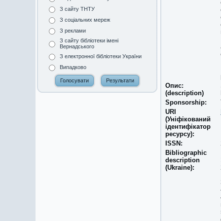
З сайту ТНТУ
З соціальних мереж
З реклами
З сайту бібліотеки імені
Вернадського
З електронної бібліотеки України
Випадково
Опис:
(description)
Sponsorship:
URI
(Уніфікований
ідентифікатор
ресурсу):
ISSN:
Bibliographic
description
(Ukraine):