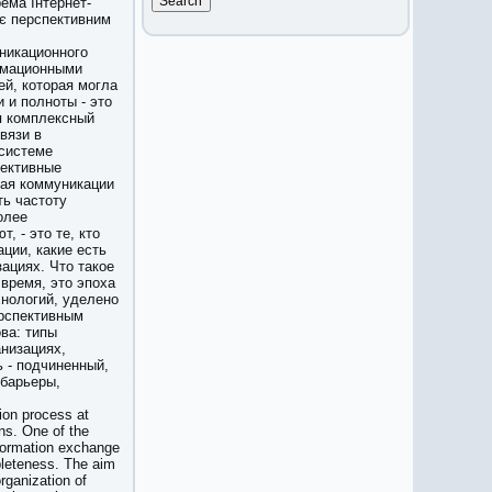
рема Інтернет-
 є перспективним
никационного
ормационными
й, которая могла
 и полноты - это
я комплексный
вязи в
 системе
ективные
вая коммуникации
ть частоту
олее
 - это те, кто
ции, какие есть
ациях. Что такое
время, это эпоха
хнологий, уделено
ерспективным
ва: типы
низациях,
 - подчиненный,
барьеры,
ion process at
ns. One of the
information exchange
mpleteness. The aim
rganization of