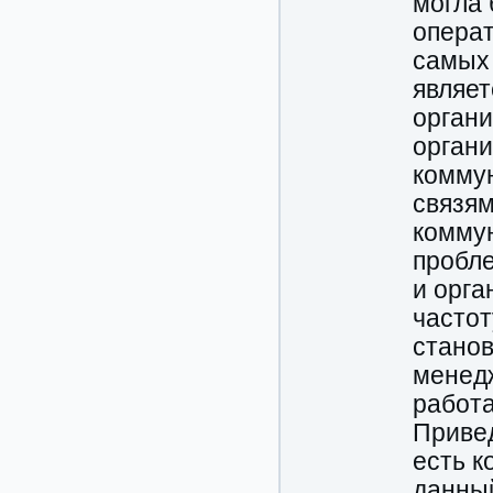
могла 
операт
самых 
являет
органи
органи
комму
связя
коммун
пробле
и орга
часто
станов
менед
работа
Привед
есть к
данный