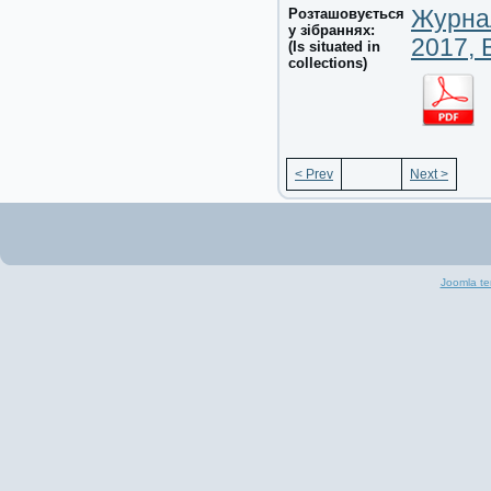
Розташовується
Журнал
у зібраннях:
2017, 
(Is situated in
collections)
< Prev
Next >
Joomla te