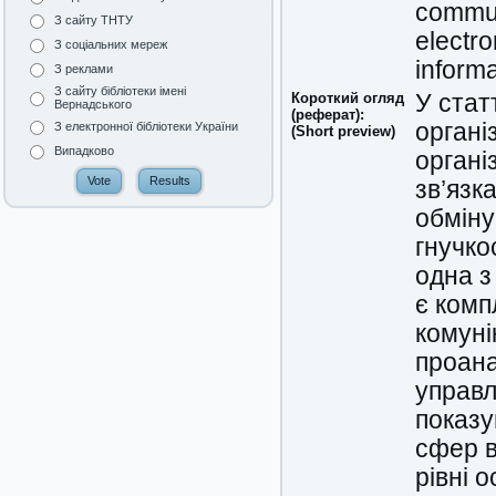
commun
З сайту ТНТУ
electr
З соціальних мереж
inform
З реклами
З сайту бібліотеки імені
Короткий огляд
У стат
Вернадського
(реферат):
органі
З електронної бібліотеки України
(Short preview)
Випадково
органі
зв’язк
обміну
гнучко
одна з
є комп
комуні
проана
управл
показу
сфер в
рівні 