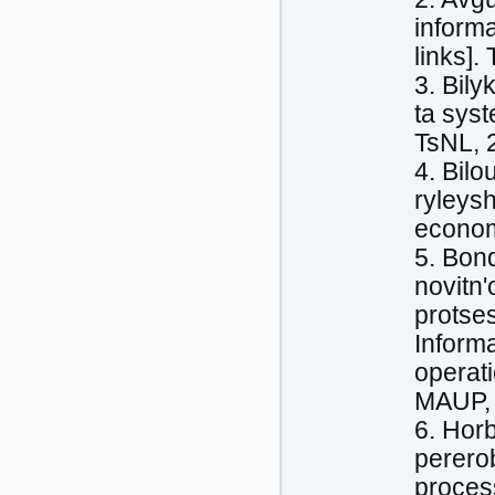
inform
links].
3. Bily
ta sys
TsNL, 
4. Bilo
ryleysh
economi
5. Bond
novitn
protses
Inform
operati
MAUP, 
6. Hor
pererob
process