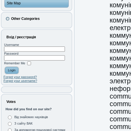
Site Map
комуні
комуні
Other Categories
комуні
електр
комму
Вхід / реєстрація
коммун
Username
комму
Password
комму
Remember Me
комму
комму
Forgot your password?
элект
Forgot your username?
нефор
commun
Votes
commun
How did you find on our site?
commun
Від знайомих науківців
commun
З сайту ВАК
commun
За допомогою пошукової системи