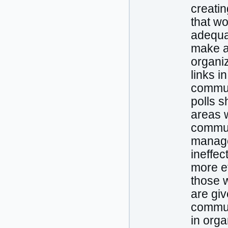
creatin
that wo
adequac
make a
organi
links i
commun
polls s
areas 
communi
manage
ineffe
more ef
those 
are gi
commun
in org