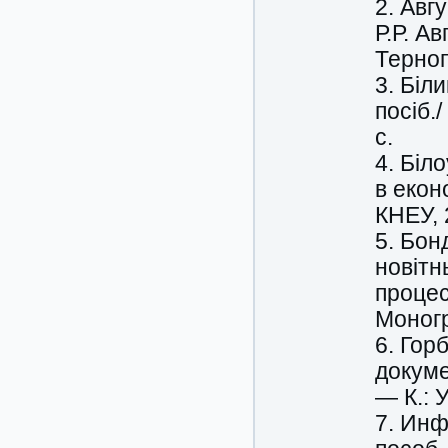
2. Авг
Р.Р. А
Терноп
3. Біл
посіб.
с.
4. Біл
в еконо
КНЕУ, 
5. Бон
новітн
процес
Моногр
6. Гор
докуме
— К.: 
7. Инф