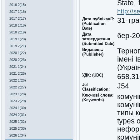
State. 
2016 2(15)
http://s
2017 1(16)
2017 2(17)
Дата публікації:
31-тра
(Publication
2018 1(18)
Date)
2018 2(19)
Дата
бер-2
затвердження
2019 1(20)
(Submitted Date)
2019 2(21)
Видавець:
Терноп
2020 1(22)
(Publisher)
імені 
2020 2(23)
(Украї
2021 1(24)
2021 2(25)
УДК: (UDC)
658.31
2022 1(26)
Jel
J54
2022 2(27)
Classіfіcatіon:
2023 1(28)
Ключові слова:
комуні
(Keywords)
2023 2(29)
комуні
2024 1(30)
типы 
2024 2(31)
types 
2025 1(32)
неформ
2025 2(33)
2026 1(34)
комуні