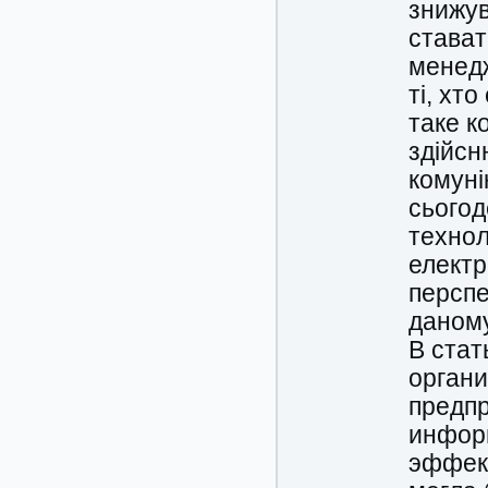
знижув
стават
менедж
ті, хт
таке ко
здійсн
комуні
сьогод
технол
електр
перспе
даному
В ста
органи
предпр
инфор
эффек