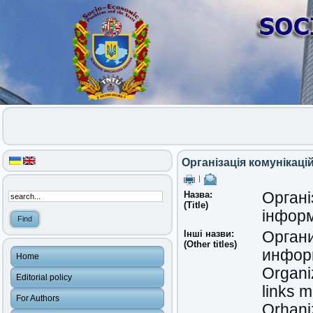
Організація комунікаці
|
Назва:
Органі
(Title)
інформ
Інші назви:
Органи
(Other titles)
инфор
Home
Organi
Editorial policy
links 
For Authors
Orhaniz