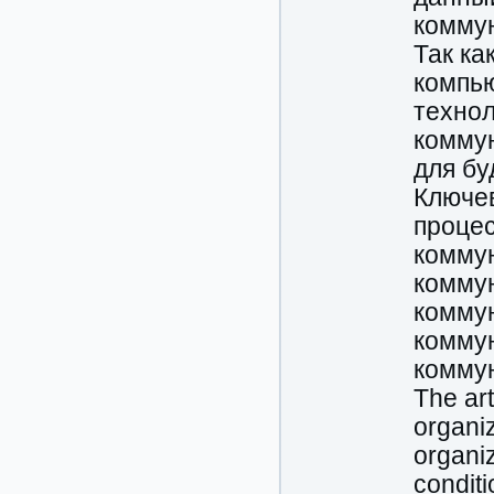
коммун
Так ка
компью
технол
коммун
для бу
Ключе
процес
комму
коммун
комму
комму
комму
The art
organi
organi
conditi