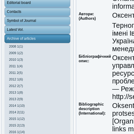
Editorial board
inform
Contacts
Автори:
Оксен
(Authors)
Symbol of Journal
Терноп
Latest Vol.
імені 
Archive of articles
Україн
2008 1(1)
менедж
2009 1(2)
Бібліографічний
Оксент
2010 1(3)
опис:
управл
2011 1(4)
ресурс
2011 2(5)
2012 1(6)
пробле
2012 2(7)
— Режи
2013 1(8)
http://
2013 2(9)
Bibliographic
Oksent
2014 1(10)
description
protse
2014 2(11)
(International):
2015 1(12)
[Organ
2015 2(13)
links 
2016 1(14)