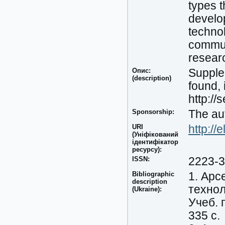
types t
develo
technol
communi
researc
Опис:
Supplem
(description)
found, 
http://
Sponsorship:
The aut
URI
http://
(Уніфікований
ідентифікатор
ресурсу):
ISSN:
2223-
Bibliographic
1. Ар
description
технол
(Ukraine):
Учеб. 
335 с.