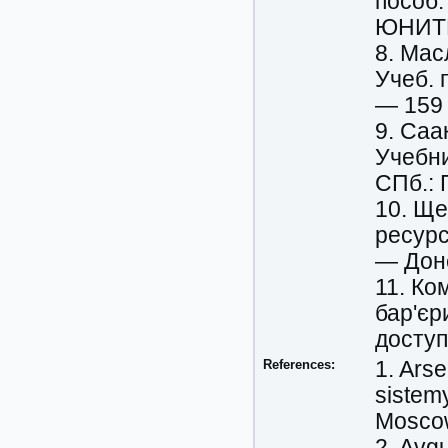
пособ.
ЮНИТИ
8. Мас
Учеб. 
— 159 
9. Саа
Учебни
СПб.: 
10. Щ
ресурс
— Доне
11. Ком
бар'єр
доступ
References:
1. Arse
sistemy
Moscow
2. Avgu