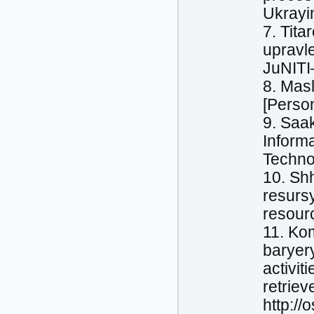
Ukrayi
7. Tita
upravl
JuNITI
8. Masl
[Perso
9. Saak
Informa
Techno
10. Sh
resursy
resour
11. Kom
baryer
activit
retriev
http:/