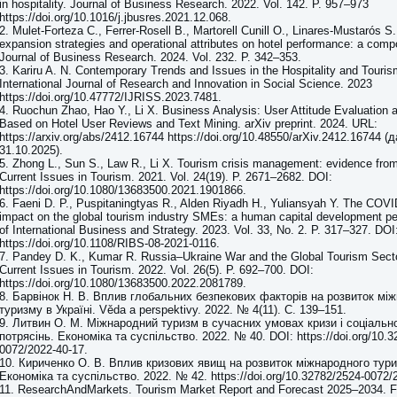
in hospitality. Journal of Business Research. 2022. Vol. 142. P. 957–973
https://doi.org/10.1016/j.jbusres.2021.12.068.
2. Mulet-Forteza C., Ferrer-Rosell B., Martorell Cunill O., Linares-Mustarós S.
expansion strategies and operational attributes on hotel performance: a comp
Journal of Business Research. 2024. Vol. 232. P. 342–353.
3. Kariru A. N. Contemporary Trends and Issues in the Hospitality and Touris
International Journal of Research and Innovation in Social Science. 2023
https://doi.org/10.47772/IJRISS.2023.7481.
4. Ruochun Zhao, Hao Y., Li X. Business Analysis: User Attitude Evaluation 
Based on Hotel User Reviews and Text Mining. arXiv preprint. 2024. URL:
https://arxiv.org/abs/2412.16744 https://doi.org/10.48550/arXiv.2412.16744 (
31.10.2025).
5. Zhong L., Sun S., Law R., Li X. Tourism crisis management: evidence fr
Current Issues in Tourism. 2021. Vol. 24(19). P. 2671–2682. DOI:
https://doi.org/10.1080/13683500.2021.1901866.
6. Faeni D. P., Puspitaningtyas R., Alden Riyadh H., Yuliansyah Y. The COV
impact on the global tourism industry SMEs: a human capital development p
of International Business and Strategy. 2023. Vol. 33, No. 2. P. 317–327. DOI
https://doi.org/10.1108/RIBS-08-2021-0116.
7. Pandey D. K., Kumar R. Russia–Ukraine War and the Global Tourism Secto
Current Issues in Tourism. 2022. Vol. 26(5). P. 692–700. DOI:
https://doi.org/10.1080/13683500.2022.2081789.
8. Барвінок Н. В. Вплив глобальних безпекових факторів на розвиток мі
туризму в Україні. Věda a perspektivy. 2022. № 4(11). С. 139–151.
9. Литвин О. М. Міжнародний туризм в сучасних умовах кризи і соціальн
потрясінь. Економіка та суспільство. 2022. № 40. DOI: https://doi.org/10.3
0072/2022-40-17.
10. Кириченко О. В. Вплив кризових явищ на розвиток міжнародного тури
Економіка та суспільство. 2022. № 42. https://doi.org/10.32782/2524-0072/
11. ResearchAndMarkets. Tourism Market Report and Forecast 2025–2034. F