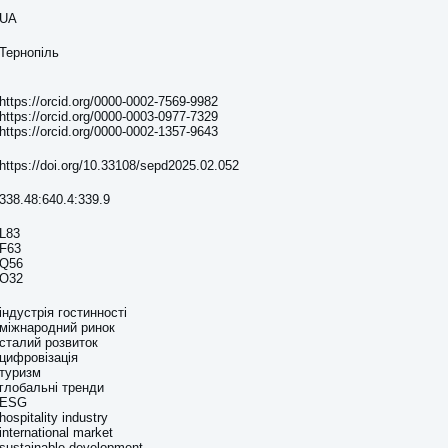
UA
Тернопіль
https://orcid.org/0000-0002-7569-9982
https://orcid.org/0000-0003-0977-7329
https://orcid.org/0000-0002-1357-9643
https://doi.org/10.33108/sepd2025.02.052
338.48:640.4:339.9
L83
F63
Q56
O32
індустрія гостинності
міжнародний ринок
сталий розвиток
цифровізація
туризм
глобальні тренди
ESG
hospitality industry
international market
sustainable development