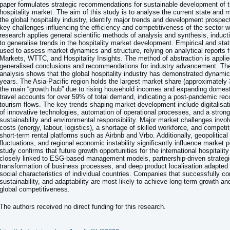
paper formulates strategic recommendations for sustainable development of th
hospitality market. The aim of this study is to analyse the current state and 
the global hospitality industry, identify major trends and development prospe
key challenges influencing the efficiency and competitiveness of the sector 
research applies general scientific methods of analysis and synthesis, induct
to generalise trends in the hospitality market development. Empirical and stat
used to assess market dynamics and structure, relying on analytical reports
Markets, WTTC, and Hospitality Insights. The method of abstraction is applie
generalised conclusions and recommendations for industry advancement. Th
analysis shows that the global hospitality industry has demonstrated dynamic
years. The Asia-Pacific region holds the largest market share (approximately
the main “growth hub” due to rising household incomes and expanding domest
travel accounts for over 59% of total demand, indicating a post-pandemic rec
tourism flows. The key trends shaping market development include digitalisati
of innovative technologies, automation of operational processes, and a stron
sustainability and environmental responsibility. Major market challenges involv
costs (energy, labour, logistics), a shortage of skilled workforce, and competit
short-term rental platforms such as Airbnb and Vrbo. Additionally, geopolitical
fluctuations, and regional economic instability significantly influence market
study confirms that future growth opportunities for the international hospitality
closely linked to ESG-based management models, partnership-driven strategies
transformation of business processes, and deep product localisation adapted t
social characteristics of individual countries. Companies that successfully c
sustainability, and adaptability are most likely to achieve long-term growth an
global competitiveness.
The authors received no direct funding for this research.