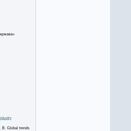
держава»
industry
. B. Global trends