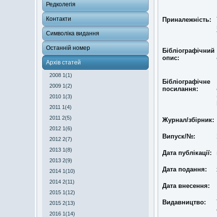
Редколегія
Контакти
Приналежність:
Символіка видання
Останній номер
Бібліографічний
опис:
Архів статей
2008 1(1)
Бібліографічне
2009 1(2)
посилання:
2010 1(3)
2011 1(4)
2011 2(5)
Журнал/збірник:
2012 1(6)
Випуск/№:
2012 2(7)
2013 1(8)
Дата публікації:
2013 2(9)
Дата подання:
2014 1(10)
2014 2(11)
Дата внесення:
2015 1(12)
Видавництво:
2015 2(13)
2016 1(14)