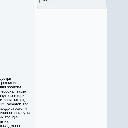
дустрії
 розвитку.
ання завдяки
 персоналізацію
лянуто фактори
стання витрат,
них Research and
щодо стратегій
учасного стану та
х трендів і
ть на
 дослідження