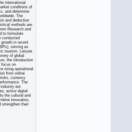
e international
market conditions of
cts, and determine
worldwide. The
ion and deduction
istical methods are
 from Research and
d to formulate
e conducted
 growth in recent
 38%), serving as
ic tourism. Leisure
overy of global
on, the introduction
g focus on
e rising operational
ion from online
 risks, currency
 performance. The
 industry are
, active digital
o the cultural and
ombine innovation,
d strengthen their