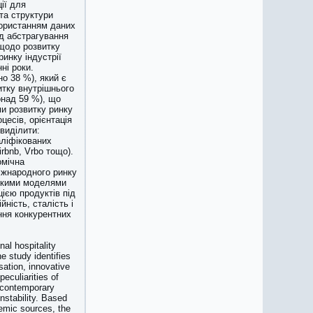
ії для
 та структури
користанням даних
од абстрагування
щодо розвитку
инку індустрії
ні роки.
о 38 %), який є
итку внутрішнього
онад 59 %), що
и розвитку ринку
цесів, орієнтація
 виділити:
аліфікованих
rbnb, Vrbo тощо).
омічна
міжнародного ринку
ськими моделями
цією продуктів під
йність, сталість і
ння конкурентних
nal hospitality
e study identifies
sation, innovative
peculiarities of
f contemporary
nstability. Based
emic sources, the