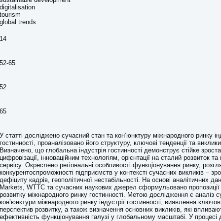
digitalisation
tourism
global trends
14
52-65
52
65
У статті досліджено сучасний стан та кон’юнктуру міжнародного ринку ін
гостинності, проаналізовано його структуру, ключові тенденції та виклики
Визначено, що глобальна індустрія гостинності демонструє стійке зрост
цифровізації, інноваційним технологіям, орієнтації на сталий розвиток та
сервісу. Окреслено регіональні особливості функціонування ринку, розг
конкурентоспроможності підприємств у контексті сучасних викликів – зро
дефіциту кадрів, геополітичної нестабільності. На основі аналітичних да
Markets, WTTC та сучасних наукових джерел сформульовано пропозиції 
розвитку міжнародного ринку гостинності. Метою дослідження є аналіз с
кон’юнктури міжнародного ринку індустрії гостинності, виявлення ключови
перспектив розвитку, а також визначення основних викликів, які впливаю
ефективність функціонування галузі у глобальному масштабі. У процесі