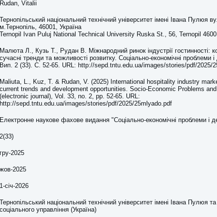
Rudan, Vitalii
Тернопільський національний технічний університет імені Івана Пулюя ву
м.Тернопіль, 46001, Україна
Ternopil Ivan Puluj National Technical University Ruska St., 56, Ternopil 460
Малюта Л., Кузь Т., Рудан В. Міжнародний ринок індустрії гостинності: к
сучасні тренди та можливості розвитку. Соціально-економічні проблеми і
Вип. 2 (33). С. 52-65. URL: http://sepd.tntu.edu.ua/images/stories/pdf/2025/
Maliuta, L., Kuz, T. & Rudan, V. (2025) International hospitality industry marke
current trends and development opportunities. Socio-Economic Problems and
(electronic journal), Vol. 33, no. 2, pp. 52-65. URL:
http://sepd.tntu.edu.ua/images/stories/pdf/2025/25mlyado.pdf
Електронне наукове фахове видання "Соціально-економічні проблеми і д
2(33)
гру-2025
жов-2025
1-січ-2026
Тернопільський національний технічний університет імені Івана Пулюя т
соціального управління (Україна)