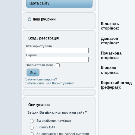
Карта сайту
Інші рубрики
Кількість
сторінок:
Вхід / реєстрація
Діапазон
сторінок:
Ім'я користувача
Початкова
Пароль
сторінка:
Запам'ятати мене
Кінцева
сторінка:
Забули свій пароль?
Короткий огляд
Забули своє Ім’я Користувача?
(реферат):
Опитування
Звідки Ви дізналися про наш сайт ?
Від знайомих науківців
З сайту ВАК
За допомогою пошукової системи