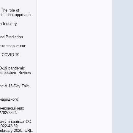
 The role of
ositional approach.
m Industry.
and Prediction
дата звернення:
om COVID-19.
ID-19 pandemic
erspective. Review
:
r: A 13-Day Tale.
жнародного
о-економічних
2782/2524-
зму в країнах ЄС.
2022-42-39
ebruary 2025. URL: