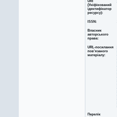
URI
(Уніфікований
ідентифікатор
ресурсу):
ISSN:
Власник
авторського
права:
URL-посилання
пов’язаного
матеріалу:
Перелік