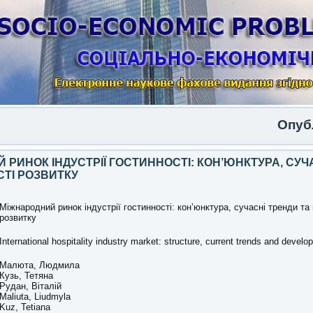
Опублікован
 РИНОК ІНДУСТРІЇ ГОСТИННОСТІ: КОН’ЮНКТУРА, СУЧ
ТІ РОЗВИТКУ
Міжнародний ринок індустрії гостинності: кон’юнктура, сучасні тренди та
розвитку
International hospitality industry market: structure, current trends and develo
Малюта, Людмила
Кузь, Тетяна
Рудан, Віталій
Maliuta, Liudmyla
Kuz, Tetiana