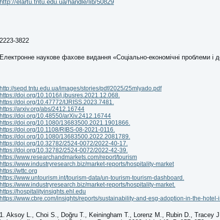
http://elartu.tntu.edu.ua/handle/lib/50829
2223-3822
Електронне наукове фахове видання «Соціально-економічні проблеми і 
http://sepd.tntu.edu.ua/images/stories/pdf/2025/25mlyado.pdf
https://doi.org/10.1016/j.jbusres.2021.12.068.
https://doi.org/10.47772/IJRISS.2023.7481.
https://arxiv.org/abs/2412.16744
https://doi.org/10.48550/arXiv.2412.16744
https://doi.org/10.1080/13683500.2021.1901866.
https://doi.org/10.1108/RIBS-08-2021-0116.
https://doi.org/10.1080/13683500.2022.2081789.
https://doi.org/10.32782/2524-0072/2022-40-17.
https://doi.org/10.32782/2524-0072/2022-42-39.
https://www.researchandmarkets.com/report/tourism
https://www.industryresearch.biz/market-reports/hospitality-market
https://wttc.org
https://www.untourism.int/tourism-data/un-tourism-tourism-dashboard.
https://www.industryresearch.biz/market-reports/hospitality-market.
https://hospitalityinsights.ehl.edu
https://www.cbre.com/insights/reports/sustainability-and-esg-adoption-in-the-hotel-
1. Aksoy L., Choi S., Doğru T., Keiningham T., Lorenz M., Rubin D., Tracey J