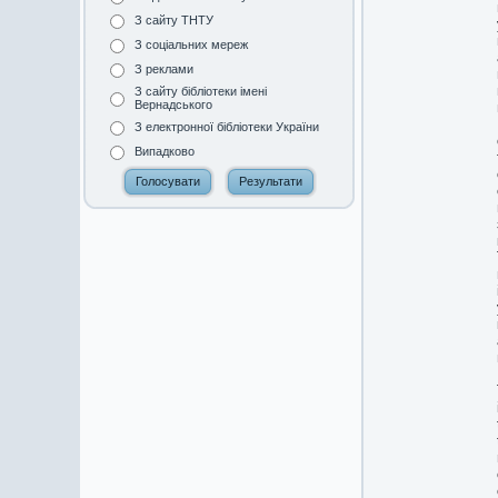
З сайту ТНТУ
З соціальних мереж
З реклами
З сайту бібліотеки імені
Вернадського
З електронної бібліотеки України
Випадково