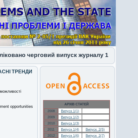
о черговий випуск журналу 1 (34) 2026
АСНІ ТРЕНДИ
 можливості
АРХІВ СТАТЕЙ
pment opportunities
2008
Випуск 1(1)
Випуск 1(1)
2009
Випуск 1(2)
Випуск 1(2)
2010
Випуск 1(3)
Випуск 1(3)
2011
Випуск 1(4)
Випуск 2(5)
2012
Випуск 1(6)
Випуск 2(7)