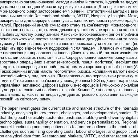
використано загальнонаукові методи аналізу й синтезу, індукції та дедукц
узагальнення тенденцій розвитку ринку гостинності. Для оцінки динаміки
міжнародного ринку застосовано емпіричний і статистичний методи з ви
аналітичних звітів Research and Markets, WTTC, Hospitality Insights. Мет
використано для формулювання узагальнених висновків і рекомендацій 
галузі. Проведений аналіз сучасного стану та кон’юнктури міжнародного р
гостинності показав, що галузь демонструє динамічне зростання за остан
Найбільшу частку ринку займає Азійсько-Тихоокеанський регіон (приблизн
основною «точкою росту» завдяки зростанню доходів населення та розв
туризму. Попит на послуги гостинності переважає у сегменті дозвілля (п
свідчить про відновлення подорожей після пандемії. Ключовими трендам
є цифровізація, впровадження інноваційних технологій, автоматизація про
на сталий розвиток і екологічність. Серед основних викликів ринку варто
зростання операційних витрат (енергоносії, праця, логістика), дефіцит кв
кадрів та конкуренція з онлайн-платформами короткострокової оренди (Ai
Також значний вплив мають геополітичні ризики, коливання валют і екон
нестабільність у ряді регіонів. Підтверджено, що перспективи розвитку 
індустрії гостинності пов’язані з упровадженням ESG-підходів, партнер
управління, активною цифровізацією бізнес-процесів і глибокою локаліза
культурні та соціальні особливості країн. Компанії, які поєднують інноваці
адаптивність, мають потенціал для довгострокового зростання та зміцне
позицій на світовому ринку.
The paper investigates the current state and market structure of the internatio
industry, analysing its key trends, challenges, and development dynamics. Th
that the global hospitality sector demonstrates stable growth driven by digitali
technologies, sustainability orientation, and service personalisation. Regional 
market functioning and competitiveness factors are outlined in the context o
challenges such as rising operating costs, labour shortages, and geopolitical i
on analytical data from Research and Markets, WTTC, and other recent acad