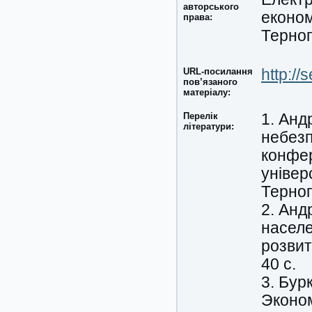
авторського
економ
права:
Терноп
URL-посилання
http:/
пов’язаного
матеріалу:
Перелік
1. Анд
літератури:
небезп
конфер
універ
Терноп
2. Анд
населе
розвит
40 с.
3. Бур
Эконом