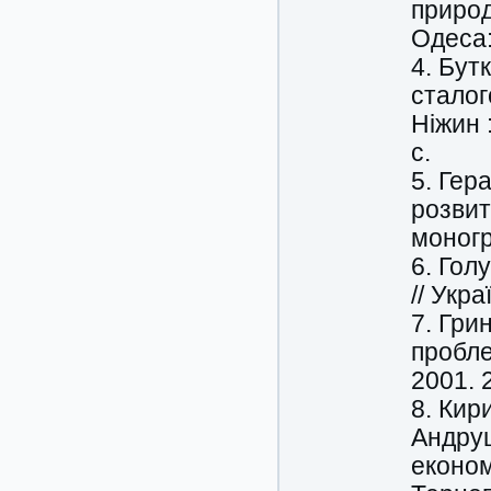
приро
Одеса:
4. Бут
сталог
Ніжин 
с.
5. Гер
розвит
моногр
6. Гол
// Укр
7. Гри
пробле
2001. 
8. Кири
Андруш
економ