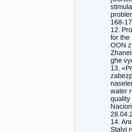
stimula
proble
168-17
12. Pro
for the
OON z 
Zhaneir
ghe vyd
13. «P
zabezp
naselen
water r
quality
Naciona
28.04.
14. And
Stalyi 