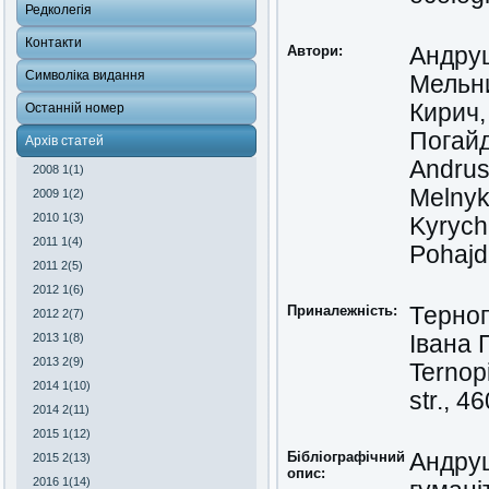
Редколегія
Контакти
Автори:
Андруш
Символіка видання
Мельни
Кирич,
Останній номер
Погайд
Архів статей
Andrus
2008 1(1)
Melnyk,
2009 1(2)
2010 1(3)
Kyrych,
2011 1(4)
Pohajd
2011 2(5)
2012 1(6)
Приналежність:
Терноп
2012 2(7)
2013 1(8)
Івана 
2013 2(9)
Ternopi
2014 1(10)
str., 4
2014 2(11)
2015 1(12)
Бібліографічний
Андруш
2015 2(13)
опис:
2016 1(14)