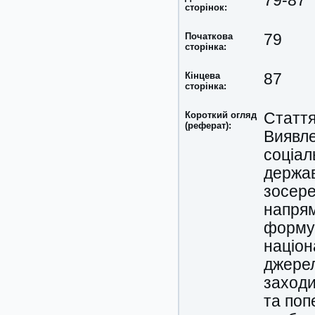
79-87
сторінок:
Початкова
79
сторінка:
Кінцева
87
сторінка:
Короткий огляд
Стаття
(реферат):
Виявле
соціал
держав
зосере
напрям
формув
націон
джерел
заходи
та поп