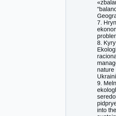
«zbala
"balanc
Geograp
7. Hry
ekonom
problem
8. Kyry
Ekolog
racion
manage
nature
Ukrain
9. Meln
ekolog
seredo
pidpry
into th