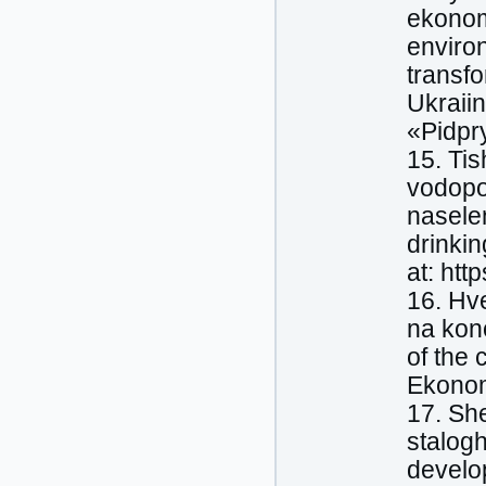
ekonom
environ
transf
Ukraii
«Pidpry
15. Tis
vodopo
nasele
drinkin
at: ht
16. Hv
na kon
of the 
Ekonomi
17. Sh
stalog
develop