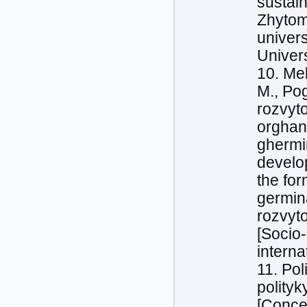
sustain
Zhytom
univers
Univers
10. Mel
M., Po
rozvyto
orghan
ghermi
develop
the for
germin
rozvyto
[Socio
interna
11. Pol
polityk
[Concep