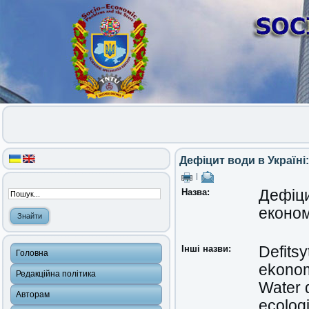
Дефіцит води в Україні
|
Назва:
Дефіци
економ
Інші назви:
Defitsy
Головна
ekonom
Редакційна політика
Water d
Авторам
ecolog