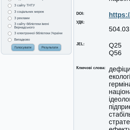
З сайту ТНТУ
З соціальних мереж
DOI:
https:
З реклами
УДК:
З сайту бібліотеки імені
504.03
Вернадського
З електронної бібліотеки України
Випадково
JEL:
Q25
Q56
Ключові слова:
дефіци
еколог
гермін
націон
ідеолог
підпри
стабіл
страте
ефекти