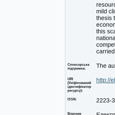
resourc
mild cl
thesis 
economi
this sc
nation
competi
carried
Спонсорська
The aut
підтримка:
URI
http://
(Уніфікований
ідентифікатор
ресурсу):
ISSN:
2223-
Власник
Електр