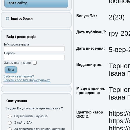
економ
Карта сайту
Випуск/№ :
2(23)
Інші рубрики
Дата публікації:
гру-20
Вхід / реєстрація
Ім'я користувача
Дата внесення:
5-вер-
Пароль
Запам'ятати мене
Видавництво:
Терноп
Івана 
Забули свій пароль?
Забули своє Ім’я Користувача?
Місце видання,
Терноп
проведення:
Івана
Опитування
Звідки Ви дізналися про наш сайт ?
Ідентифікатор
https:
ORCID:
Від знайомих науківців
https:
З сайту ВАК
https:
За допомогою пошукової системи