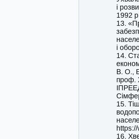
і розв
1992 р.
13. «П
забезп
населе
і обор
14. Ст
економ
В. О., 
проф. 
ІПРЕЕД
Сімфер
15. Ті
водопо
населе
https:
16. Хв