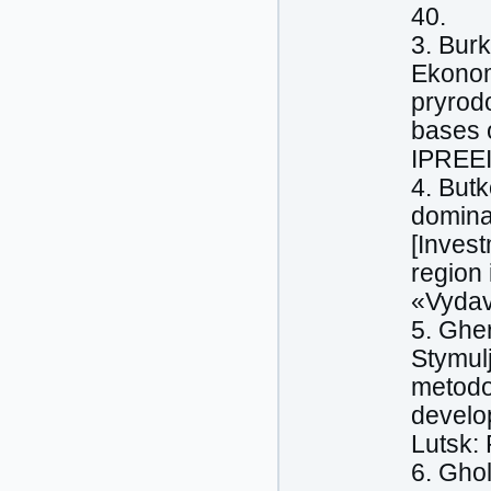
40.
3. Burk
Ekonom
pryrodo
bases 
IPREEI
4. Butk
domina
[Inves
region 
«Vydav
5. Ghe
Stymulj
metodol
develop
Lutsk:
6. Gho