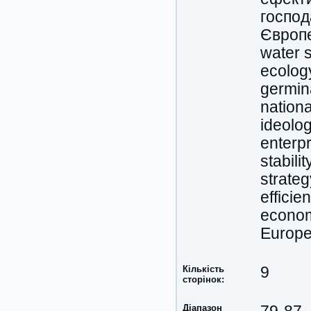
господ
Європ
water s
ecolog
germin
nationa
ideolo
enterp
stabilit
strateg
efficie
economi
Europe
Кількість
9
сторінок:
Діапазон