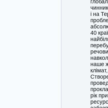
глобал
чинник
і на Т
пробле
абсолю
40 кра
найбіл
перебу
речови
навкол
наше ж
клімат
Створе
провед
прокла
рік пр
ресурс