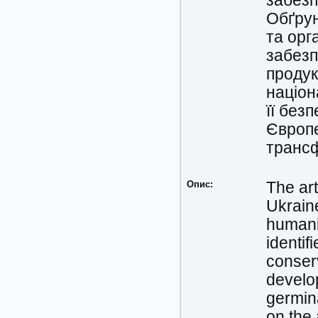
забезп
Обґрун
та орг
забезп
продук
націон
її без
Європе
трансф
Опис:
The art
Ukraine
humani
identif
conserv
develop
germin
on the 