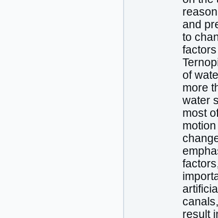
reason
and pr
to cha
factors
Ternopi
of wate
more th
water s
most of
motion 
change 
emphas
factors
import
artific
canals,
result 