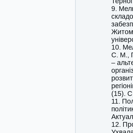
Терноп
9. Мел
складо
забезп
Житоми
універ
10. Ме
С. М.,
– альт
органі
розвит
регіон
(15). С
11. По
політи
Актуал
12. Пр
Ухвала