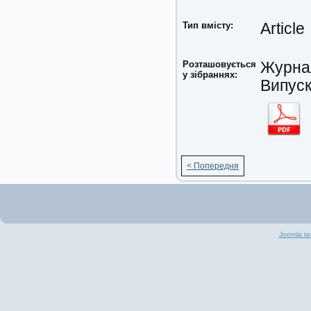
Тип вмісту:
Article
Розташовується
Журнал
у зібраннях:
Випуск
< Попередня
Joomla te