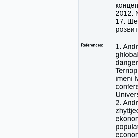
концеп
2012. 
17. Ше
розвитк
References:
1. Andr
ghloba
dangers
Ternop
imeni I
confere
Univers
2. And
zhyttj
ekonomi
populat
econom