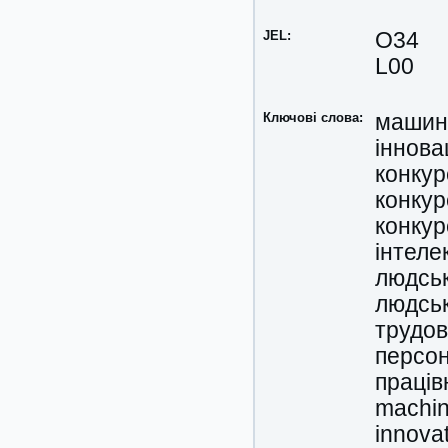
JEL:
O34
L00
Ключові слова:
машино
іннова
конкур
конкур
конку
інтеле
людськ
людсь
трудов
персо
праців
machin
innovat