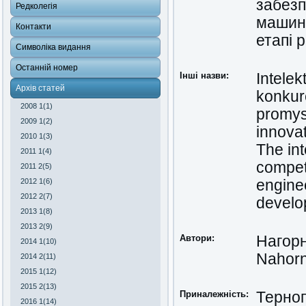
забезп
Редколегія
машино
Контакти
етапі 
Символіка видання
Останній номер
Інші назви:
Intele
Архів статей
konkur
2008 1(1)
promys
2009 1(2)
innova
2010 1(3)
The int
2011 1(4)
compet
2011 2(5)
enginee
2012 1(6)
2012 2(7)
develo
2013 1(8)
2013 2(9)
Автори:
Нагорн
2014 1(10)
Nahorn
2014 2(11)
2015 1(12)
2015 2(13)
Приналежність
:
Терноп
2016 1(14)