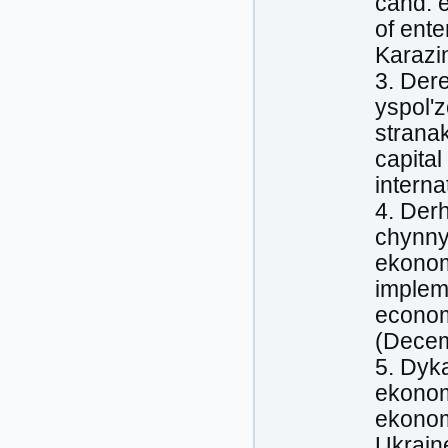
cand. 
of ente
Karazin
3. Dere
yspolʹz
stranak
capital
interna
4. Derh
chynnyk
ekonomi
impleme
econom
(Decem
5. Dyka
ekonom
ekonomi
Ukrain