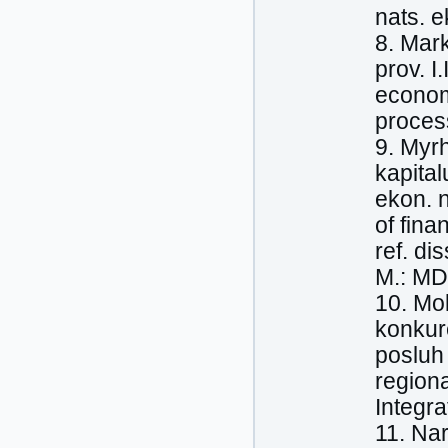
nats. e
8. Mark
prov. I
economy
process
9. Myr
kapital
ekon. 
of fina
ref. di
M.: MD
10. Mo
konkure
posluh
regiona
Integra
11. Nar