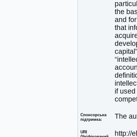
particu
the bas
and fo
that in
acquire
develop
capital
“intell
account
definiti
intelle
if used
competi
Спонсорська
The aut
підтримка:
URI
http://
(Уніфікований