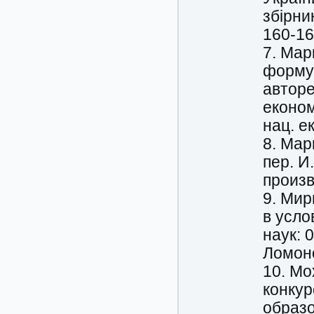
збірни
160-16
7. Мар
формув
авторе
економ
нац. ек
8. Мар
пер. И
произв
9. Мир
в усло
наук: 
Ломоно
10. Мо
конкур
образо