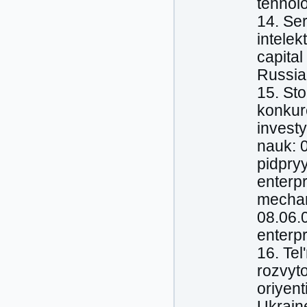
tehnol
14. Se
intelek
capital
Russian
15. St
konkur
investy
nauk: 
pidpry
enterp
mechan
08.06.
enterpr
16. Tel
rozvyt
oriyen
Ukraine