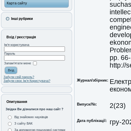
suchas
Карта сайту
intelle
compet
Інші рубрики
enginee
develo
Вхід / реєстрація
ekonom
Ім'я користувача
Problem
Пароль
pp. 66-
Запам'ятати мене
http://
Забули свій пароль?
Журнал/збірник:
Електр
Забули своє Ім’я Користувача?
економ
Опитування
Випуск/№:
2(23)
Звідки Ви дізналися про наш сайт ?
Від знайомих науківців
Дата публікації:
гру-20
З сайту ВАК
За допомогою пошукової системи