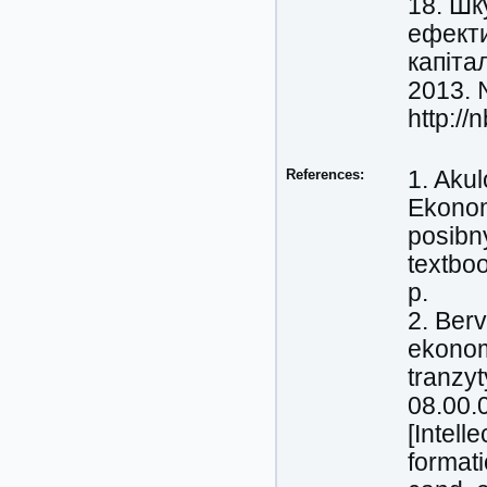
18. Шк
ефекти
капіта
2013. 
http:/
References:
1. Akul
Ekonomi
posibn
textboo
p.
2. Berv
ekonom
tranzyt
08.00.
[Intell
formati