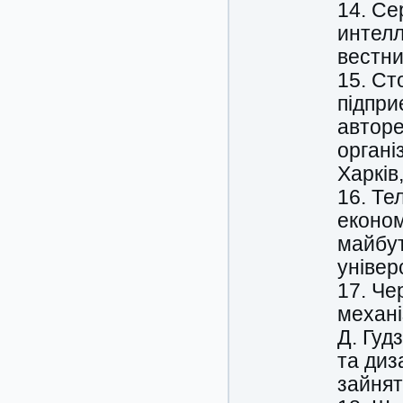
14. Се
интел
вестни
15. Ст
підпри
авторе
органі
Харків,
16. Те
економ
майбут
універс
17. Че
механі
Д. Гуд
та диз
зайнят