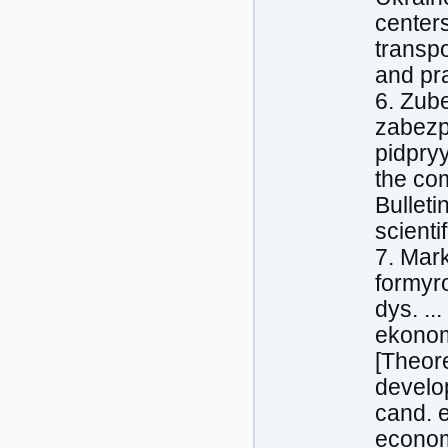
centers
transpo
and pra
6. Zub
zabezp
pidpry
the com
Bulleti
scienti
7. Mar
formyro
dys. ..
ekonomi
[Theor
develop
cand. 
economi