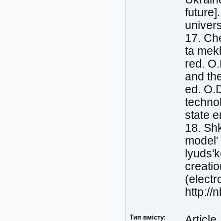
future]
univers
17. Che
ta mek
red. O
and th
ed. O.D
technol
state 
18. Shk
modelʹ
lyudsʹk
creati
(electr
http:/
Тип вмісту:
Article