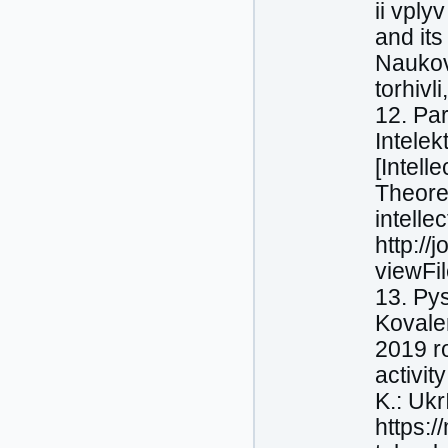
ii vply
and it
Naukov
torhivli
12. Pa
Intelek
[Intell
Theore
intelle
http://
viewFi
13. Pys
Kovalen
2019 ro
activit
K.: Ukr
https:/