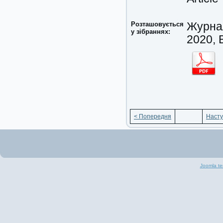
Розташовується
Журнал
у зібраннях:
2020, 
< Попередня
Насту
Joomla te