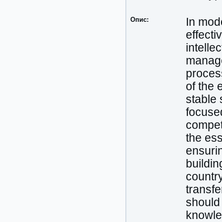
Опис:
In mode
effecti
intelle
manage
process
of the
stable 
focused
competi
the ess
ensuri
buildin
countr
transfe
should 
knowled