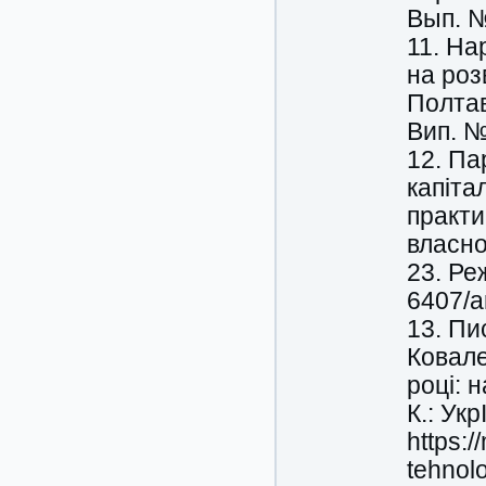
Вып. №
11. Нар
на роз
Полтав
Вип. №
12. Па
капіта
практи
власно
23. Ре
6407/a
13. Пис
Ковале
році: 
К.: Ук
https:/
tehnol