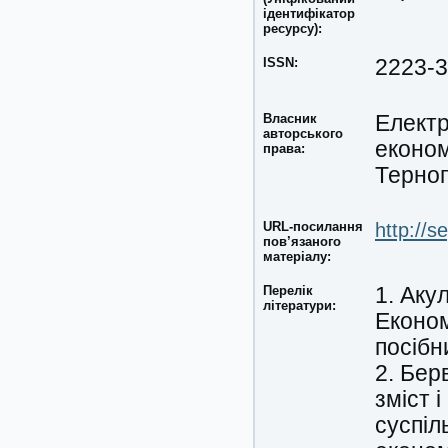
ідентифікатор
ресурсу):
ISSN:
2223-
Власник
Електр
авторського
економ
права:
Терноп
URL-посилання
http://s
пов’язаного
матеріалу:
Перелік
1. Акул
літератури:
Економ
посібн
2. Бер
зміст 
суспіл