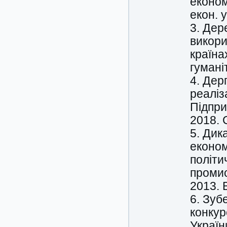
економ
екон. у
3. Дер
викори
країна
гумані
4. Дер
реаліз
Підпри
2018. 
5. Дик
економ
політи
промис
2013. 
6. Зуб
конкур
Україн