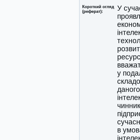
Короткий огляд
У суча
(реферат):
проявл
економ
інтеле
технол
розвит
ресурс
вважат
у пода
складо
даного
інтеле
чинник
підпри
сучасн
в умов
інтеле