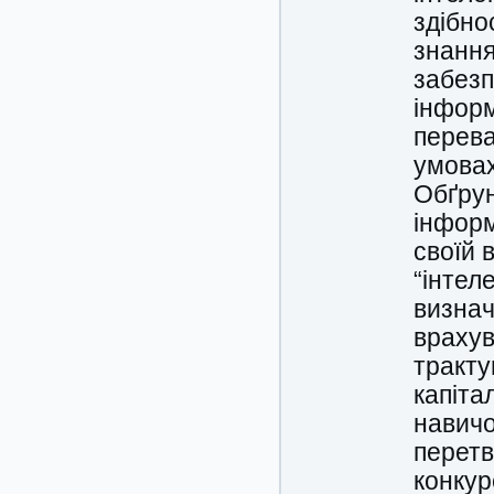
здібно
знання
забезп
інформ
перева
умовах
Обґрун
інформ
своїй 
“інтел
визнач
врахув
тракту
капіта
навичо
перетв
конкур