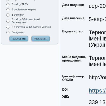
З сайту ТНТУ
Дата подання:
вер-2
З соціальних мереж
З реклами
Дата внесення:
5-вер-
З сайту бібліотеки імені
Вернадського
З електронної бібліотеки України
Видавництво:
Терноп
Випадково
імені 
(Украї
Місце видання,
Терноп
проведення:
імені 
Ідентифікатор
http:/
ORCID:
DOI:
https:
УДК:
339.13